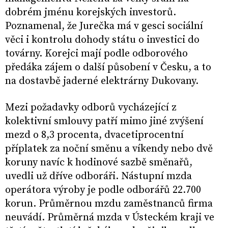
dobrém jménu korejských investorů.
Poznamenal, že Jurečka má v gesci sociální
věci i kontrolu dohody státu o investici do
továrny. Korejci mají podle odborového
předáka zájem o další působení v Česku, a to
na dostavbě jaderné elektrárny Dukovany.
Mezi požadavky odborů vycházející z
kolektivní smlouvy patří mimo jiné zvýšení
mezd o 8,3 procenta, dvacetiprocentní
příplatek za noční směnu a víkendy nebo dvě
koruny navíc k hodinové sazbě směnařů,
uvedli už dříve odboráři. Nástupní mzda
operátora výroby je podle odborářů 22.700
korun. Průměrnou mzdu zaměstnanců firma
neuvádí. Průměrná mzda v Ústeckém kraji ve