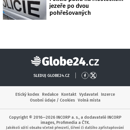
jezeře po dvou
pohřešovaných
Globe24
SLEDUJ GLOBE24.CZ
Přejít
Přejít
na
na
Facebook
X
Etický kodex
Redakce
Kontakt
Vydavatel
Inzerce
Osobní údaje / Cookies
Volná místa
Copyright © 2016—2026 INCORP a. s., a dodavatelé INCORP
images, Profimedia a ČTK.
Jakékoli užití obsahu včetně převzetí, šíření či dalšího zpřístupňování