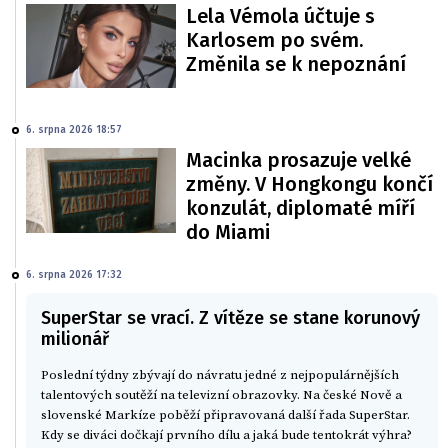
Lela Vémola účtuje s
Karlosem po svém.
Změnila se k nepoznání
6. srpna 2026 18:57
Macinka prosazuje velké
změny. V Hongkongu končí
konzulát, diplomaté míří
do Miami
6. srpna 2026 17:32
SuperStar se vrací. Z vítěze se stane korunový
milionář
Poslední týdny zbývají do návratu jedné z nejpopulárnějších
talentových soutěží na televizní obrazovky. Na české Nově a
slovenské Markíze poběží připravovaná další řada SuperStar.
Kdy se diváci dočkají prvního dílu a jaká bude tentokrát výhra?