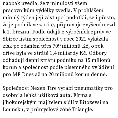
naopak uvedla, že v minulosti všem
pracovníkům výdělky zvedla. V prohlášení
minulý týden její zástupci podotkli, že i přesto,
že je podnik ve ztrátě, připravuje zvýšení mezd
k 1. březnu. Podle údajů z výročních zpráv ve
Sbírce listin společnost v roce 2021 vykázala
zisk po zdanění přes 709 milionů Kč, o rok
dříve byla ve ztrátě 1,4 miliardy Kč. Odbory
odhadují denní ztrátu podniku na 15 milionů
korun a společnost podle písemného vyjádření
pro MF Dnes až na 20 milionů korun denně.
Společnost Nexen Tire vyrábí pneumatiky pro
osobní a lehká užitková auta. Firma s
jihokorejským majitelem sídlí v Bitozevsi na
Lounsku, v průmyslové zóně Triangle.