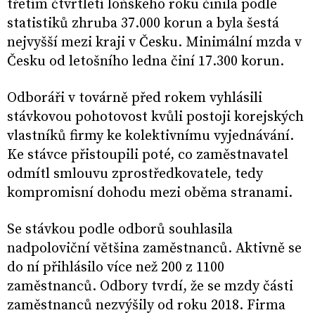
třetím čtvrtletí loňského roku činila podle
statistiků zhruba 37.000 korun a byla šestá
nejvyšší mezi kraji v Česku. Minimální mzda v
Česku od letošního ledna činí 17.300 korun.
Odboráři v továrně před rokem vyhlásili
stávkovou pohotovost kvůli postoji korejských
vlastníků firmy ke kolektivnímu vyjednávání.
Ke stávce přistoupili poté, co zaměstnavatel
odmítl smlouvu zprostředkovatele, tedy
kompromisní dohodu mezi oběma stranami.
Se stávkou podle odborů souhlasila
nadpoloviční většina zaměstnanců. Aktivně se
do ní přihlásilo více než 200 z 1100
zaměstnanců. Odbory tvrdí, že se mzdy části
zaměstnanců nezvýšily od roku 2018. Firma