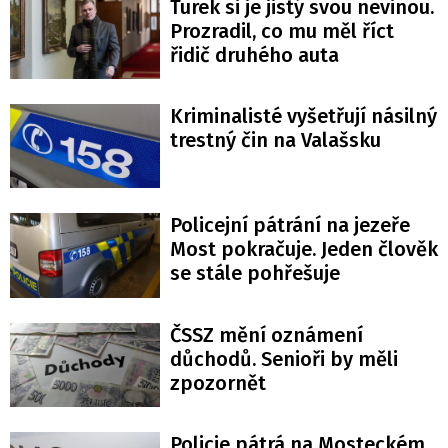
Turek si je jistý svou nevinou.
Prozradil, co mu měl říct
řidič druhého auta
Kriminalisté vyšetřují násilný
trestný čin na Valašsku
Policejní pátrání na jezeře
Most pokračuje. Jeden člověk
se stále pohřešuje
ČSSZ mění oznámení
důchodů. Senioři by měli
zpozornět
Policie pátrá na Mosteckém