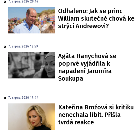
7. srpna 2026 20:14
Odhaleno: Jak se princ
William skutečně chová ke
strýci Andrewovi?
7. srpna 2026 18:59
Agáta Hanychová se
poprvé vyjádřila k
napadení Jaromíra
Soukupa
7. srpna 2026 17:44
Kateřina Brožová si kritiku
nenechala líbit. Přišla
tvrdá reakce