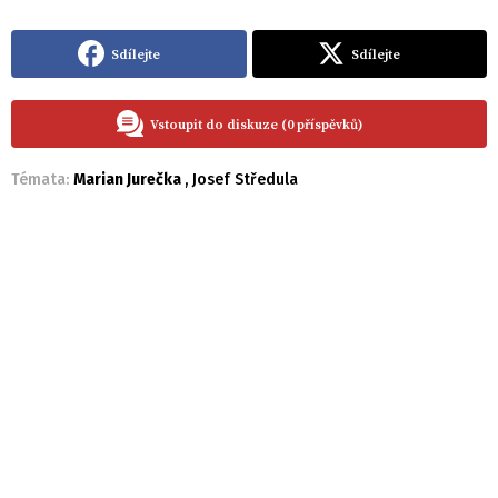
Sdílejte
Sdílejte
Vstoupit do diskuze (0 příspěvků)
Témata:
Marian Jurečka
,
Josef Středula