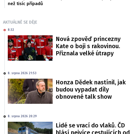
než tisíc případů
AKTUÁLNĚ SE DĚJE
8:32
Nová zpověď princezny
Kate o boji s rakovinou.
Přiznala velké útrapy
8. srpna 2026 21:53
Honza Dědek nastínil, jak
budou vypadat díly
obnovené talk show
8. srpna 2026 20:29
Lidé se vrací do vlaků. ČD
hlásí nejvíce cestujících od