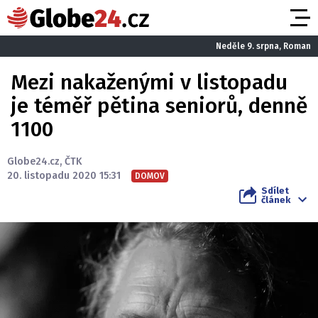
Neděle 9. srpna, Roman
Mezi nakaženými v listopadu
je téměř pětina seniorů, denně
1100
Globe24.cz
,
ČTK
20. listopadu 2020 15:31
DOMOV
Sdílet
článek