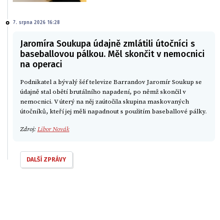
7. srpna 2026 16:28
Jaromíra Soukupa údajně zmlátili útočníci s
baseballovou pálkou. Měl skončit v nemocnici
na operaci
Podnikatel a bývalý šéf televize Barrandov Jaromír Soukup se
údajně stal obětí brutálního napadení, po němž skončil v
nemocnici. V úterý na něj zaútočila skupina maskovaných
útočníků, kteří jej měli napadnout s použitím baseballové pálky.
Zdroj:
Libor Novák
DALŠÍ ZPRÁVY