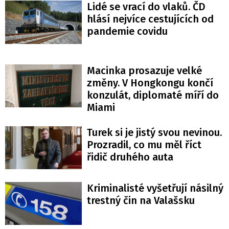
Lidé se vrací do vlaků. ČD
hlásí nejvíce cestujících od
pandemie covidu
Macinka prosazuje velké
změny. V Hongkongu končí
konzulát, diplomaté míří do
Miami
Turek si je jistý svou nevinou.
Prozradil, co mu měl říct
řidič druhého auta
Kriminalisté vyšetřují násilný
trestný čin na Valašsku