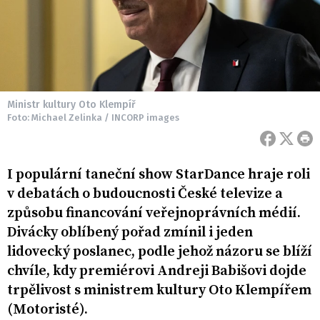
Ministr kultury Oto Klempíř
Foto: Michael Zelinka / INCORP images
I populární taneční show StarDance hraje roli
v debatách o budoucnosti České televize a
způsobu financování veřejnoprávních médií.
Divácky oblíbený pořad zmínil i jeden
lidovecký poslanec, podle jehož názoru se blíží
chvíle, kdy premiérovi Andreji Babišovi dojde
trpělivost s ministrem kultury Oto Klempířem
(Motoristé).