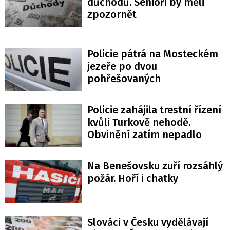
důchodů. Senioři by měli
zpozornět
Policie pátrá na Mosteckém
jezeře po dvou
pohřešovaných
Policie zahájila trestní řízení
kvůli Turkově nehodě.
Obvinění zatím nepadlo
Na Benešovsku zuří rozsáhlý
požár. Hoří i chatky
Slováci v Česku vydělávají