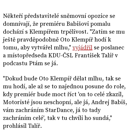
Někteří představitelé sněmovní opozice se
domnívají, že premiéru Babišovi pomalu
dochází s Klempířem trpělivost. "Zatím se mu
ještě pravděpodobně Oto Klempíř hodí k
tomu, aby vytvářel mlhu,"
vyjádřil
se poslanec
a místopředseda KDU-ČSL František Talíř v
podcastu Ptám se já.
"Dokud bude Oto Klempíř dělat mlhu, tak se
mu hodí, ale až se to najednou posune do role,
kdy premiér bude moct říct 'on to celé zkazil,
Motoristé jsou neschopní, ale já, Andrej Babiš,
vám zachráním StarDance, já to tady
zachráním celé', tak v tu chvíli ho sundá,"
prohlásil Talíř.