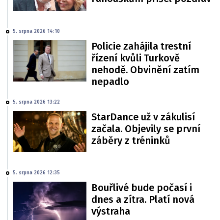
5. srpna 2026 14:10
Policie zahájila trestní
řízení kvůli Turkově
nehodě. Obvinění zatím
nepadlo
5. srpna 2026 13:22
StarDance už v zákulisí
začala. Objevily se první
záběry z tréninků
5. srpna 2026 12:35
Bouřlivé bude počasí i
dnes a zítra. Platí nová
výstraha