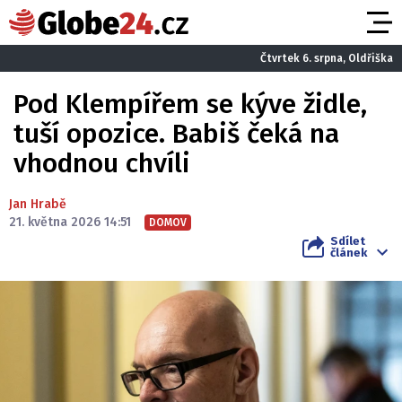
Čtvrtek 6. srpna, Oldřiška
Pod Klempířem se kýve židle,
tuší opozice. Babiš čeká na
vhodnou chvíli
Jan Hrabě
21. května 2026 14:51
DOMOV
Sdílet
článek