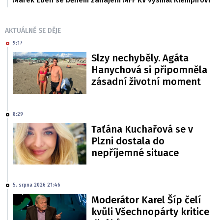
Marek Eben se během zahájení MFF KV vysmál Klempířovi
AKTUÁLNĚ SE DĚJE
9:17
Slzy nechyběly. Agáta
Hanychová si připomněla
zásadní životní moment
8:29
Taťána Kuchařová se v
Plzni dostala do
nepříjemné situace
5. srpna 2026 21:46
Moderátor Karel Šíp čelí
kvůli Všechnopárty kritice