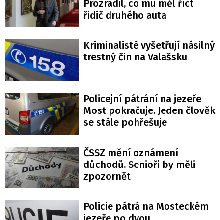
Prozradil, co mu měl říct
řidič druhého auta
Kriminalisté vyšetřují násilný
trestný čin na Valašsku
Policejní pátrání na jezeře
Most pokračuje. Jeden člověk
se stále pohřešuje
ČSSZ mění oznámení
důchodů. Senioři by měli
zpozornět
Policie pátrá na Mosteckém
jezeře po dvou