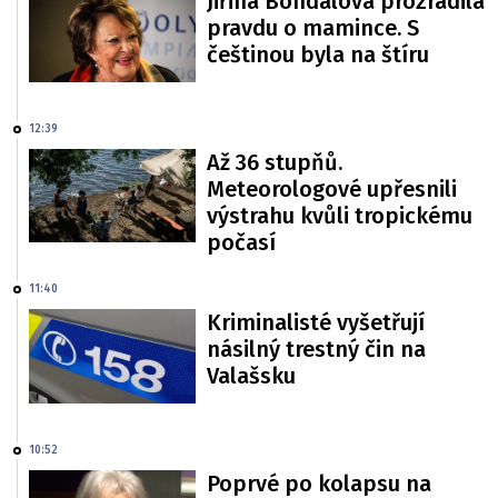
Jiřina Bohdalová prozradila
pravdu o mamince. S
češtinou byla na štíru
12:39
Až 36 stupňů.
Meteorologové upřesnili
výstrahu kvůli tropickému
počasí
11:40
Kriminalisté vyšetřují
násilný trestný čin na
Valašsku
10:52
Poprvé po kolapsu na