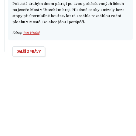
Policisté druhým dnem pátrají po dvou pohřešovaných lidech
na jezeře Most v Ústeckém kraji. Hledané osoby zmizely beze
stopy při úterní silné bouřce, která zasáhla rozsáhlou vodní
plochu v Mostě. Do akce jdou i potápěči.
Zdroj:
Jan Hrabě
DALŠÍ ZPRÁVY