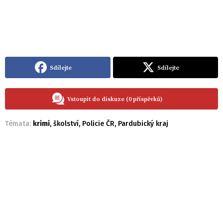
Sdílejte
Sdílejte
Vstoupit do diskuze (0 příspěvků)
Témata:
krimi
,
školství
,
Policie ČR
,
Pardubický kraj