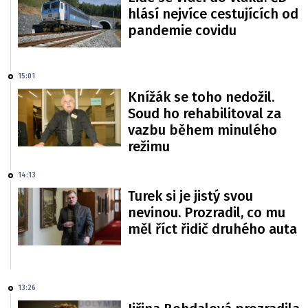
hlásí nejvíce cestujících od
pandemie covidu
15:01
Knížák se toho nedožil.
Soud ho rehabilitoval za
vazbu během minulého
režimu
14:13
Turek si je jistý svou
nevinou. Prozradil, co mu
měl říct řidič druhého auta
13:26