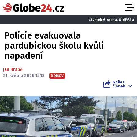
Čtvrtek 6. srpna, Oldřiška
Policie evakuovala
pardubickou školu kvůli
napadení
Jan Hrabě
21. května 2026 15:18
DOMOV
Sdílet
článek