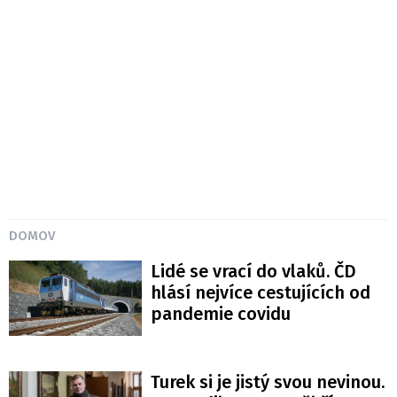
DOMOV
Lidé se vrací do vlaků. ČD
hlásí nejvíce cestujících od
pandemie covidu
Turek si je jistý svou nevinou.