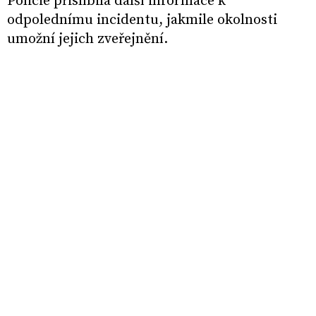
Policie přislíbila další informace k
odpolednímu incidentu, jakmile okolnosti
umožní jejich zveřejnění.