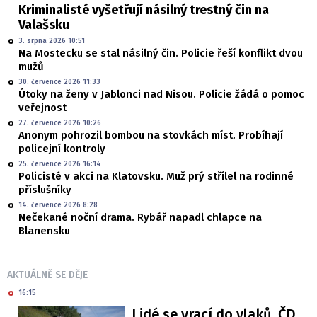
Kriminalisté vyšetřují násilný trestný čin na
Valašsku
3. srpna 2026 10:51
Na Mostecku se stal násilný čin. Policie řeší konflikt dvou
mužů
30. července 2026 11:33
Útoky na ženy v Jablonci nad Nisou. Policie žádá o pomoc
veřejnost
27. července 2026 10:26
Anonym pohrozil bombou na stovkách míst. Probíhají
policejní kontroly
25. července 2026 16:14
Policisté v akci na Klatovsku. Muž prý střílel na rodinné
příslušníky
14. července 2026 8:28
Nečekané noční drama. Rybář napadl chlapce na
Blanensku
AKTUÁLNĚ SE DĚJE
16:15
Lidé se vrací do vlaků. ČD