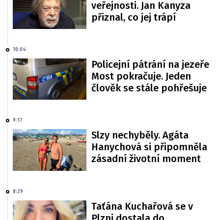
veřejnosti. Jan Kanyza
přiznal, co jej trápí
10:04
Policejní pátrání na jezeře
Most pokračuje. Jeden
člověk se stále pohřešuje
9:17
Slzy nechyběly. Agáta
Hanychová si připomněla
zásadní životní moment
8:29
Taťána Kuchařová se v
Plzni dostala do