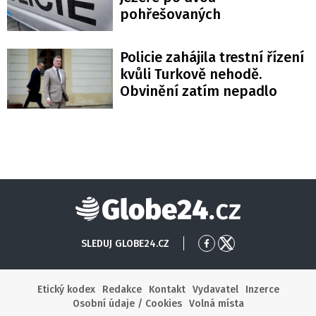
pohřešovaných
Policie zahájila trestní řízení
kvůli Turkově nehodě.
Obvinění zatím nepadlo
Globe24
SLEDUJ GLOBE24.CZ
Přejít
Přejít
na
na
Facebook
X
Etický kodex
Redakce
Kontakt
Vydavatel
Inzerce
Osobní údaje / Cookies
Volná místa