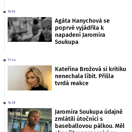
18:59
Agáta Hanychová se
poprvé vyjádřila k
napadení Jaromíra
Soukupa
17:44
Kateřina Brožová si kritiku
nenechala líbit. Přišla
tvrdá reakce
16:28
Jaromíra Soukupa údajně
zmlátili útočníci s
baseballovou pálkou. Měl