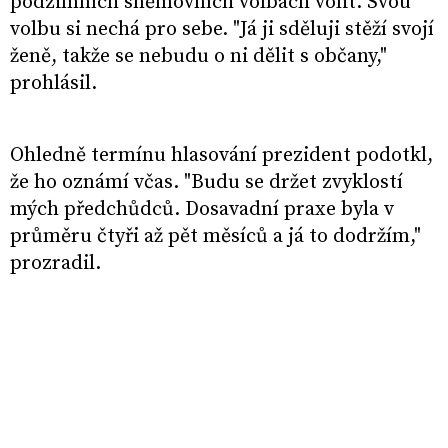
podzimních sněmovních volbách volit. Svou
volbu si nechá pro sebe. "Já ji sděluji stěží svojí
ženě, takže se nebudu o ni dělit s občany,"
prohlásil.
Ohledně termínu hlasování prezident podotkl,
že ho oznámí včas. "Budu se držet zvyklostí
mých předchůdců. Dosavadní praxe byla v
průměru čtyři až pět měsíců a já to dodržím,"
prozradil.