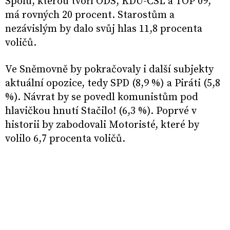
Spolu, kterou tvoří ODS, KDU-ČSL a TOP 09,
má rovných 20 procent. Starostům a
nezávislým by dalo svůj hlas 11,8 procenta
voličů.
Ve Sněmovně by pokračovaly i další subjekty
aktuální opozice, tedy SPD (8,9 %) a Piráti (5,8
%). Návrat by se povedl komunistům pod
hlavičkou hnutí Stačilo! (6,3 %). Poprvé v
historii by zabodovali Motoristé, které by
volilo 6,7 procenta voličů.