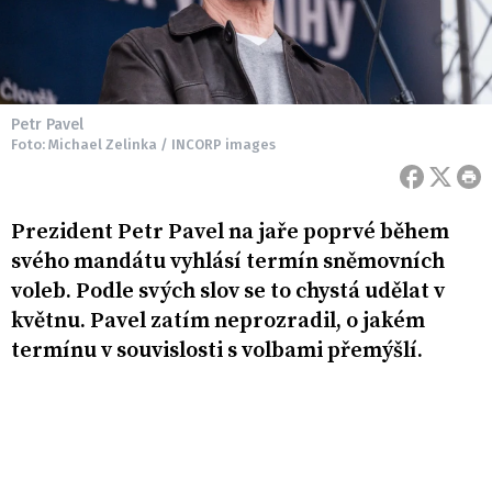
Petr Pavel
Foto: Michael Zelinka / INCORP images
Prezident Petr Pavel na jaře poprvé během
svého mandátu vyhlásí termín sněmovních
voleb. Podle svých slov se to chystá udělat v
květnu. Pavel zatím neprozradil, o jakém
termínu v souvislosti s volbami přemýšlí.