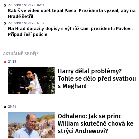
27. července 2026 14:17
Babiš ve videu opět tepal Pavla. Prezidenta vyzval, aby na
Hradě šetřil
22. července 2026 17:59
Na Hrad dorazily dopisy s výhrůžkami prezidentu Pavlovi.
Případ řeší policie
AKTUÁLNĚ SE DĚJE
21:28
Harry dělal problémy?
Tohle se dělo před svatbou
s Meghan!
20:14
Odhaleno: Jak se princ
William skutečně chová ke
strýci Andrewovi?