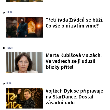
11:20
Třetí řada Zrádců se blíží.
Co vše o ní zatím víme?
10:08
Marta Kubišová v slzách.
Ve vedrech se jí udusil
blízký přítel
8:56
Vojtěch Dyk se připravuje
na StarDance. Dostal
zásadní radu