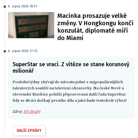
6. srpna 2026 18:57
Macinka prosazuje velké
změny. V Hongkongu končí
konzulát, diplomaté míří
do Miami
6. srpna 2026 17:32
SuperStar se vrací. Z vítěze se stane korunový
milionář
Poslední týdny zbývají do návratu jedné z nejpopulárnějších
talentových soutěží na televizní obrazovky. Na české Nově a
slovenské Markíze poběží připravovaná další řada SuperStar.
Kdy se diváci dočkají prvního dílu a jaká bude tentokrát výhra?
Zdroj:
Jiří Hrubý
DALŠÍ ZPRÁVY