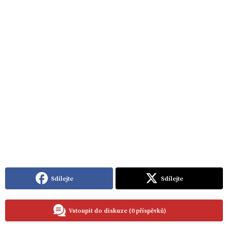
Sdílejte
Sdílejte
Vstoupit do diskuze (0 příspěvků)