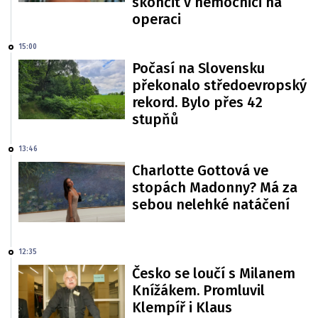
skončit v nemocnici na
operaci
15:00
Počasí na Slovensku
překonalo středoevropský
rekord. Bylo přes 42
stupňů
13:46
Charlotte Gottová ve
stopách Madonny? Má za
sebou nelehké natáčení
12:35
Česko se loučí s Milanem
Knížákem. Promluvil
Klempíř i Klaus