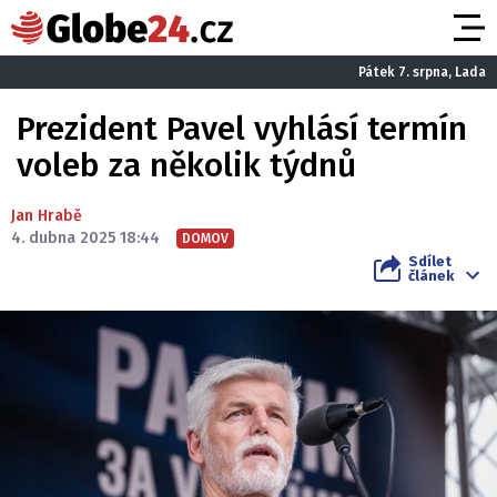
Pátek 7. srpna, Lada
Prezident Pavel vyhlásí termín
voleb za několik týdnů
Jan Hrabě
4. dubna 2025 18:44
DOMOV
Sdílet
článek