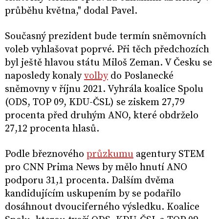
průběhu května," dodal Pavel.
Současný prezident bude termín sněmovních
voleb vyhlašovat poprvé. Při těch předchozích
byl ještě hlavou státu Miloš Zeman. V Česku se
naposledy konaly
volby
do Poslanecké
sněmovny v říjnu 2021. Vyhrála koalice Spolu
(ODS, TOP 09, KDU-ČSL) se ziskem 27,79
procenta před druhým ANO, které obdrželo
27,12 procenta hlasů.
Podle březnového
průzkumu
agentury STEM
pro CNN Prima News by mělo hnutí ANO
podporu 31,1 procenta. Dalším dvěma
kandidujícím uskupením by se podařilo
dosáhnout dvouciferného výsledku. Koalice