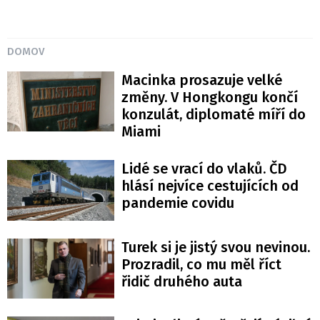
DOMOV
Macinka prosazuje velké
změny. V Hongkongu končí
konzulát, diplomaté míří do
Miami
Lidé se vrací do vlaků. ČD
hlásí nejvíce cestujících od
pandemie covidu
Turek si je jistý svou nevinou.
Prozradil, co mu měl říct
řidič druhého auta