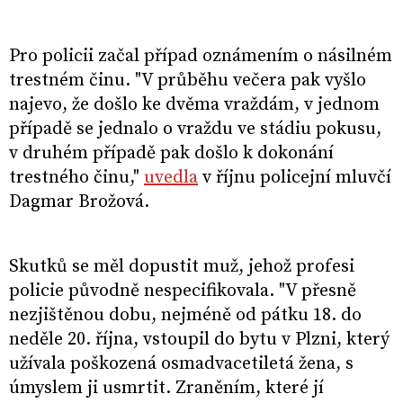
Pro policii začal případ oznámením o násilném
trestném činu. "V průběhu večera pak vyšlo
najevo, že došlo ke dvěma vraždám, v jednom
případě se jednalo o vraždu ve stádiu pokusu,
v druhém případě pak došlo k dokonání
trestného činu,"
uvedla
v říjnu policejní mluvčí
Dagmar Brožová.
Skutků se měl dopustit muž, jehož profesi
policie původně nespecifikovala. "V přesně
nezjištěnou dobu, nejméně od pátku 18. do
neděle 20. října, vstoupil do bytu v Plzni, který
užívala poškozená osmadvacetiletá žena, s
úmyslem ji usmrtit. Zraněním, které jí