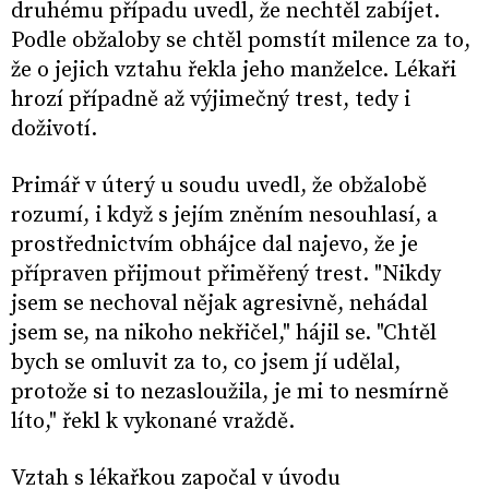
druhému případu uvedl, že nechtěl zabíjet.
Podle obžaloby se chtěl pomstít milence za to,
že o jejich vztahu řekla jeho manželce. Lékaři
hrozí případně až výjimečný trest, tedy i
doživotí.
Primář v úterý u soudu uvedl, že obžalobě
rozumí, i když s jejím zněním nesouhlasí, a
prostřednictvím obhájce dal najevo, že je
přípraven přijmout přiměřený trest. "
Nikdy
jsem se nechoval nějak agresivně, nehádal
jsem se, na nikoho nekřičel," hájil se. "Chtěl
bych se omluvit za to, co jsem jí udělal,
protože si to nezasloužila, je mi to nesmírně
líto," řekl k vykonané vraždě.
Vztah s lékařkou započal v úvodu