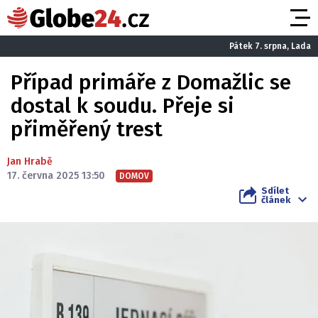
Pátek 7. srpna, Lada
Případ primáře z Domažlic se
dostal k soudu. Přeje si
přiměřený trest
Jan Hrabě
17. června 2025 13:50
DOMOV
Sdílet
článek