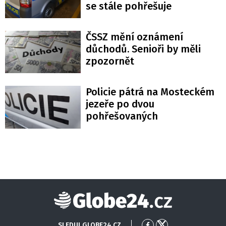
se stále pohřešuje
ČSSZ mění oznámení
důchodů. Senioři by měli
zpozornět
Policie pátrá na Mosteckém
jezeře po dvou
pohřešovaných
Globe24
SLEDUJ GLOBE24.CZ