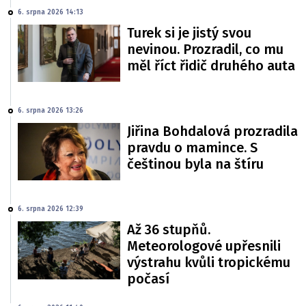
6. srpna 2026 14:13
Turek si je jistý svou
nevinou. Prozradil, co mu
měl říct řidič druhého auta
6. srpna 2026 13:26
Jiřina Bohdalová prozradila
pravdu o mamince. S
češtinou byla na štíru
6. srpna 2026 12:39
Až 36 stupňů.
Meteorologové upřesnili
výstrahu kvůli tropickému
počasí