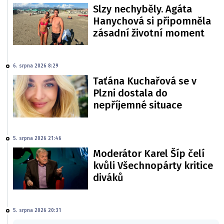
Slzy nechyběly. Agáta
Hanychová si připomněla
zásadní životní moment
6. srpna 2026 8:29
Taťána Kuchařová se v
Plzni dostala do
nepříjemné situace
5. srpna 2026 21:46
Moderátor Karel Šíp čelí
kvůli Všechnopárty kritice
diváků
5. srpna 2026 20:31