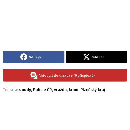
Sdílejte
Sdílejte
Vstoupit do diskuze (0 příspěvků)
Témata:
soudy
,
Policie ČR
,
vražda
,
krimi
,
Plzeňský kraj