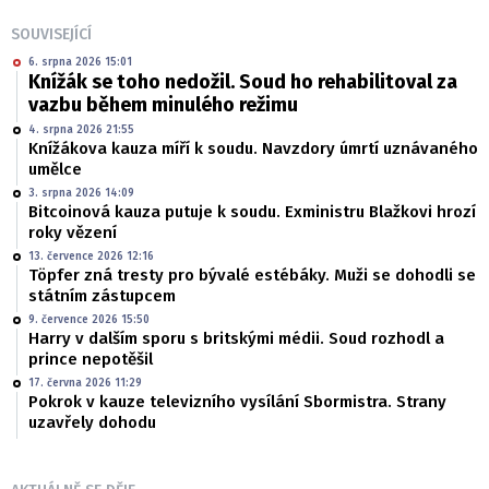
SOUVISEJÍCÍ
6. srpna 2026 15:01
Knížák se toho nedožil. Soud ho rehabilitoval za
vazbu během minulého režimu
4. srpna 2026 21:55
Knížákova kauza míří k soudu. Navzdory úmrtí uznávaného
umělce
3. srpna 2026 14:09
Bitcoinová kauza putuje k soudu. Exministru Blažkovi hrozí
roky vězení
13. července 2026 12:16
Töpfer zná tresty pro bývalé estébáky. Muži se dohodli se
státním zástupcem
9. července 2026 15:50
Harry v dalším sporu s britskými médii. Soud rozhodl a
prince nepotěšil
17. června 2026 11:29
Pokrok v kauze televizního vysílání Sbormistra. Strany
uzavřely dohodu