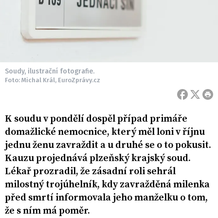
Soudy, ilustrační fotografie.
Foto: Michal Král, EuroZprávy.cz
K soudu v pondělí dospěl případ primáře
domažlické nemocnice, který měl loni v říjnu
jednu ženu zavraždit a u druhé se o to pokusit.
Kauzu projednává plzeňský krajský soud.
Lékař prozradil, že zásadní roli sehrál
milostný trojúhelník, kdy zavražděná milenka
před smrtí informovala jeho manželku o tom,
že s ním má poměr.