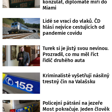
konzulát, diplomaté míří do
Miami
Lidé se vrací do vlaků. ČD
hlásí nejvíce cestujících od
pandemie covidu
Turek si je jistý svou nevinou.
Prozradil, co mu měl říct
řidič druhého auta
Kriminalisté vyšetřují násilný
trestný čin na Valašsku
Policejní pátrání na jezeře
Most pokračuje. Jeden člověk