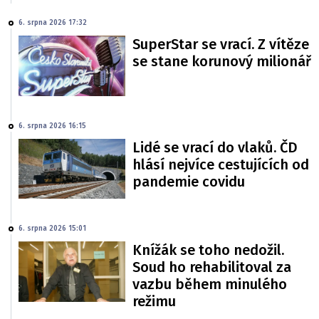
6. srpna 2026 17:32
SuperStar se vrací. Z vítěze
se stane korunový milionář
6. srpna 2026 16:15
Lidé se vrací do vlaků. ČD
hlásí nejvíce cestujících od
pandemie covidu
6. srpna 2026 15:01
Knížák se toho nedožil.
Soud ho rehabilitoval za
vazbu během minulého
režimu