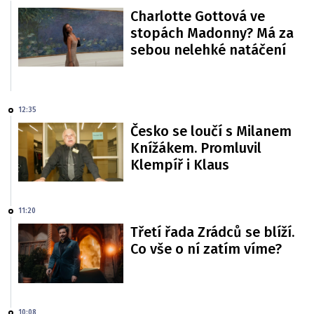
Charlotte Gottová ve
stopách Madonny? Má za
sebou nelehké natáčení
12:35
Česko se loučí s Milanem
Knížákem. Promluvil
Klempíř i Klaus
11:20
Třetí řada Zrádců se blíží.
Co vše o ní zatím víme?
10:08