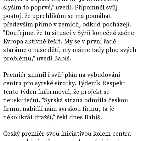
slyším to poprvé," uvedl. Připomněl svůj
postoj, že uprchlíkům se má pomáhat
především přímo v zemích, odkud pocházejí.
"Doufejme, že tu situaci v Sýrii konečně začne
Evropa aktivně řešit. My se v první řadě
staráme o naše děti, my máme tady plno svých
problémů," uvedl Babiš.
Premiér zmínil i svůj plán na vybudování
centra pro syrské sirotky. Týdeník Respekt
tento týden informoval, že projekt se
neuskuteční. "Syrská strana odmítla českou
firmu, nabídli nám syrskou firmu, ta je
několikrát dražší," řekl dnes Babiš.
Český premiér svou iniciativou kolem centra