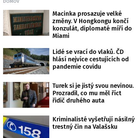
DOMOV
Macinka prosazuje velké
změny. V Hongkongu končí
konzulát, diplomaté míří do
Miami
Lidé se vrací do vlaků. ČD
hlásí nejvíce cestujících od
pandemie covidu
Turek si je jistý svou nevinou.
Prozradil, co mu měl říct
řidič druhého auta
Kriminalisté vyšetřují násilný
trestný čin na Valašsku