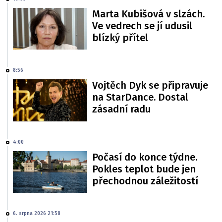
Marta Kubišová v slzách.
Ve vedrech se jí udusil
blízký přítel
8:56
Vojtěch Dyk se připravuje
na StarDance. Dostal
zásadní radu
4:00
Počasí do konce týdne.
Pokles teplot bude jen
přechodnou záležitostí
6. srpna 2026 21:58