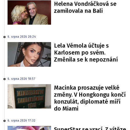
Helena Vondráčková se
zamilovala na Bali
6. srpna 2026 20:24
Lela Vémola účtuje s
Karlosem po svém.
Změnila se k nepoznání
6. srpna 2026 18:57
Macinka prosazuje velké
změny. V Hongkongu končí
konzulát, diplomaté míří
do Miami
6. srpna 2026 17:32
SuperStar se vrací. Z vítěze