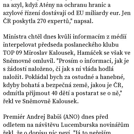
na azyl, když Atény na ochranu hranic a
azylové řízení dostávají od EU miliardy eur. Jen
ČR poskytla 270 expertů," napsal.
Ministra chtěl dnes kvůli informacím z médií
interpelovat předseda poslaneckého klubu
TOP 09 Miroslav Kalousek, Hamáček se však ve
Sněmovně omluvil. "Prosím o informaci, jak je
s žádostí naloženo, či jak s ní vláda hodlá
naložit. Pokládal bych za ostudné a hanebné,
kdyby bohatá a bezpečná země, jakou je ČR,
odmítla přijmout 40 dětí a postarat se o ně,"
řekl ve Sněmovně Kalousek.
Premiér Andrej Babiš (ANO) dnes před
odletem na návštěvu Lucemburska novinářům
řekl, že o dopisu nic neví. "Já to neřeším,