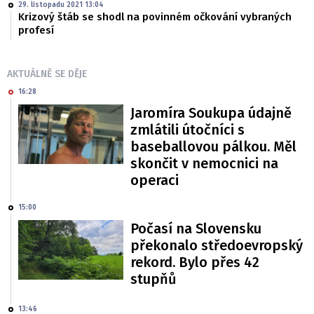
29. listopadu 2021 13:04
Krizový štáb se shodl na povinném očkování vybraných
profesí
AKTUÁLNĚ SE DĚJE
16:28
Jaromíra Soukupa údajně
zmlátili útočníci s
baseballovou pálkou. Měl
skončit v nemocnici na
operaci
15:00
Počasí na Slovensku
překonalo středoevropský
rekord. Bylo přes 42
stupňů
13:46