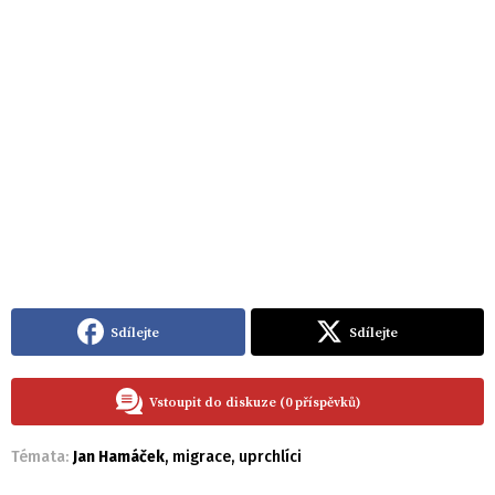
Sdílejte
Sdílejte
Vstoupit do diskuze (0 příspěvků)
Témata:
Jan Hamáček
,
migrace
,
uprchlíci