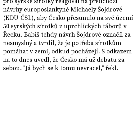
pro syrské sirotky reagoval na předchozí
návrhy europoslankyně Michaely Šojdrové
(KDU-ČSL), aby Česko přesunulo na své území
50 syrských sirotků z uprchlických táborů v
Řecku. Babiš tehdy návrh Šojdrové označil za
nesmyslný a tvrdil, že je potřeba sirotkům
pomáhat v zemi, odkud pocházejí. S odkazem
na to dnes uvedl, že Česko má už debatu za
sebou. "Já bych se k tomu nevracel," řekl.