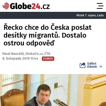
Pátek 7. srpna, Lada
Řecko chce do Česka poslat
desítky migrantů. Dostalo
ostrou odpověď
Pavel Navrátil
,
Globe24.cz
,
ČTK
8. listopadu 2019 11:44
DOMOV
Sdílet
článek