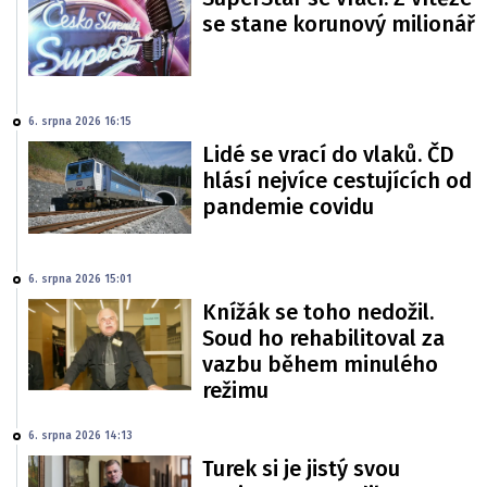
se stane korunový milionář
6. srpna 2026 16:15
Lidé se vrací do vlaků. ČD
hlásí nejvíce cestujících od
pandemie covidu
6. srpna 2026 15:01
Knížák se toho nedožil.
Soud ho rehabilitoval za
vazbu během minulého
režimu
6. srpna 2026 14:13
Turek si je jistý svou