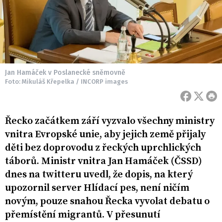
Jan Hamáček v Poslanecké sněmovně
Foto: Mikuláš Křepelka / INCORP images
Řecko začátkem září vyzvalo všechny ministry
vnitra Evropské unie, aby jejich země přijaly
děti bez doprovodu z řeckých uprchlických
táborů. Ministr vnitra Jan Hamáček (ČSSD)
dnes na twitteru uvedl, že dopis, na který
upozornil server Hlídací pes, není ničím
novým, pouze snahou Řecka vyvolat debatu o
přemístění migrantů. V přesunutí