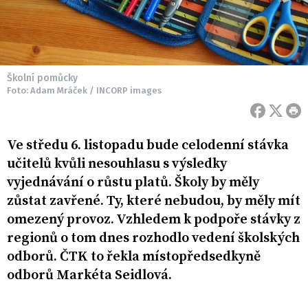
Školní pomůcky
Foto: Adam Mráček / INCORP images
Ve středu 6. listopadu bude celodenní stávka
učitelů kvůli nesouhlasu s výsledky
vyjednávání o růstu platů. Školy by měly
zůstat zavřené. Ty, které nebudou, by měly mít
omezený provoz. Vzhledem k podpoře stávky z
regionů o tom dnes rozhodlo vedení školských
odborů. ČTK to řekla místopředsedkyně
odborů Markéta Seidlová.