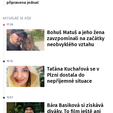
připravena jednat
AKTUÁLNĚ SE DĚJE
17:39
Bohuš Matuš a jeho žena
zavzpomínali na začátky
neobvyklého vztahu
15:12
Taťána Kuchařová se v
Plzni dostala do
nepříjemné situace
12:57
Bára Basiková si získává
diváky. To film ještě ani