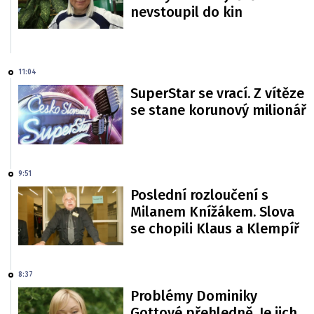
nevstoupil do kin
11:04
SuperStar se vrací. Z vítěze
se stane korunový milionář
9:51
Poslední rozloučení s
Milanem Knížákem. Slova
se chopili Klaus a Klempíř
8:37
Problémy Dominiky
Gottové přehledně. Je jich