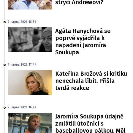
strýci Andrewovi?
7. srpna 2026 18:59
Agáta Hanychová se
poprvé vyjádřila k
napadení Jaromíra
Soukupa
7. srpna 2026 17:44
Kateřina Brožová si kritiku
nenechala líbit. Přišla
tvrdá reakce
7. srpna 2026 16:28
Jaromíra Soukupa údajně
zmlátili útočníci s
baseballovou pálkou. Měl