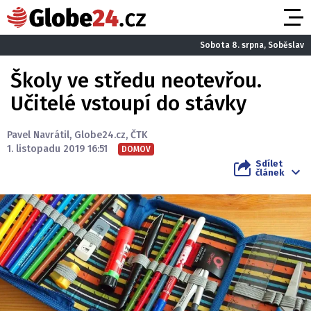
Sobota 8. srpna, Soběslav
Školy ve středu neotevřou.
Učitelé vstoupí do stávky
Pavel Navrátil
,
Globe24.cz
,
ČTK
1. listopadu 2019 16:51
DOMOV
Sdílet
článek