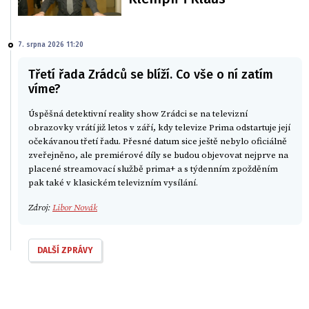
7. srpna 2026 11:20
Třetí řada Zrádců se blíží. Co vše o ní zatím
víme?
Úspěšná detektivní reality show Zrádci se na televizní
obrazovky vrátí již letos v září, kdy televize Prima odstartuje její
očekávanou třetí řadu. Přesné datum sice ještě nebylo oficiálně
zveřejněno, ale premiérové díly se budou objevovat nejprve na
placené streamovací službě prima+ a s týdenním zpožděním
pak také v klasickém televizním vysílání.
Zdroj:
Libor Novák
DALŠÍ ZPRÁVY