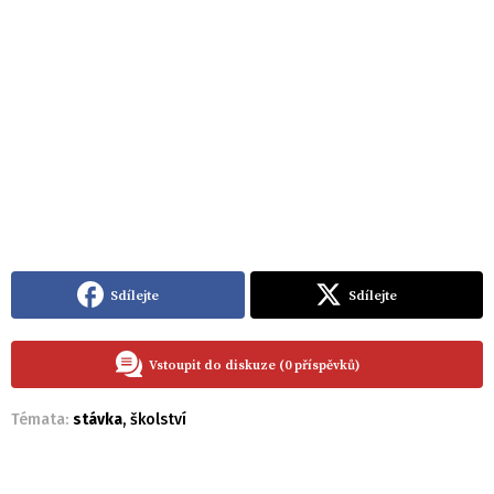
Sdílejte
Sdílejte
Vstoupit do diskuze (0 příspěvků)
Témata:
stávka
,
školství