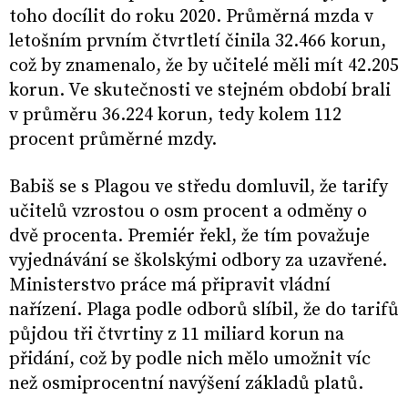
toho docílit do roku 2020. Průměrná mzda v
letošním prvním čtvrtletí činila 32.466 korun,
což by znamenalo, že by učitelé měli mít 42.205
korun. Ve skutečnosti ve stejném období brali
v průměru 36.224 korun, tedy kolem 112
procent průměrné mzdy.
Babiš se s Plagou ve středu domluvil, že tarify
učitelů vzrostou o osm procent a odměny o
dvě procenta. Premiér řekl, že tím považuje
vyjednávání se školskými odbory za uzavřené.
Ministerstvo práce má připravit vládní
nařízení. Plaga podle odborů slíbil, že do tarifů
půjdou tři čtvrtiny z 11 miliard korun na
přidání, což by podle nich mělo umožnit víc
než osmiprocentní navýšení základů platů.