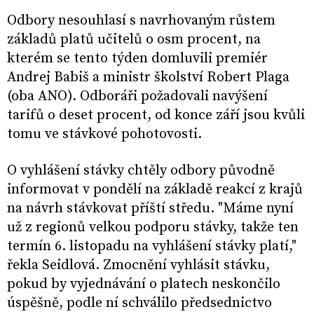
Odbory nesouhlasí s navrhovaným růstem
základů platů učitelů o osm procent, na
kterém se tento týden domluvili premiér
Andrej Babiš a ministr školství Robert Plaga
(oba ANO). Odboráři požadovali navýšení
tarifů o deset procent, od konce září jsou kvůli
tomu ve stávkové pohotovosti.
O vyhlášení stávky chtěly odbory původně
informovat v pondělí na základě reakcí z krajů
na návrh stávkovat příští středu. "Máme nyní
už z regionů velkou podporu stávky, takže ten
termín 6. listopadu na vyhlášení stávky platí,"
řekla Seidlová. Zmocnění vyhlásit stávku,
pokud by vyjednávání o platech neskončilo
úspěšně, podle ní schválilo předsednictvo