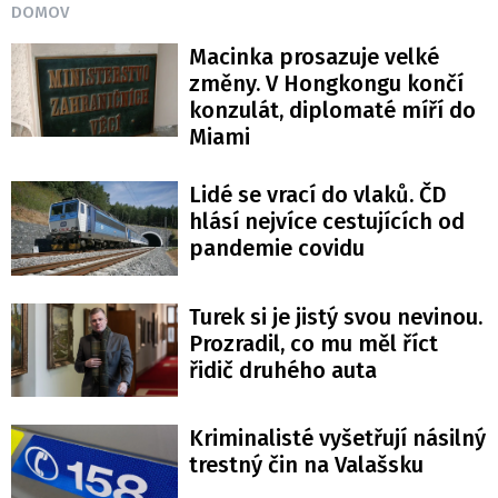
DOMOV
Macinka prosazuje velké
změny. V Hongkongu končí
konzulát, diplomaté míří do
Miami
Lidé se vrací do vlaků. ČD
hlásí nejvíce cestujících od
pandemie covidu
Turek si je jistý svou nevinou.
Prozradil, co mu měl říct
řidič druhého auta
Kriminalisté vyšetřují násilný
trestný čin na Valašsku