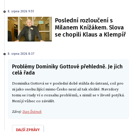
8. srpna 2026 9:51
Poslední rozloučení s
Milanem Knížákem. Slova
se chopili Klaus a Klempíř
8. srpna 2026 8:37
Problémy Dominiky Gottové přehledně. Je jich
celá řada
Dominika Gottová se v poslední době stáhla do ústraní, což pro
ni jako osobu žijící mimo Česko není až tak složité. Navzdory
tomu se i tady ví o rozsahu problémů, s nimiž se v životě potýká.
Není jí vůbec co závidět.
Zdroj:
Dan Šrámek
DALŠÍ ZPRÁVY