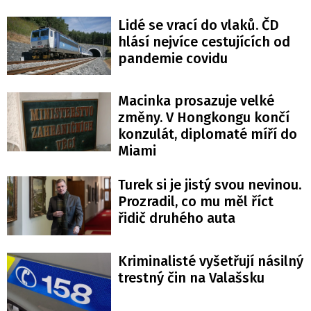
Lidé se vrací do vlaků. ČD
hlásí nejvíce cestujících od
pandemie covidu
Macinka prosazuje velké
změny. V Hongkongu končí
konzulát, diplomaté míří do
Miami
Turek si je jistý svou nevinou.
Prozradil, co mu měl říct
řidič druhého auta
Kriminalisté vyšetřují násilný
trestný čin na Valašsku