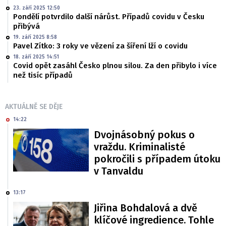
23. září 2025 12:50
Pondělí potvrdilo další nárůst. Případů covidu v Česku
přibývá
19. září 2025 8:58
Pavel Zítko: 3 roky ve vězení za šíření lží o covidu
18. září 2025 14:51
Covid opět zasáhl Česko plnou silou. Za den přibylo i více
než tisíc případů
AKTUÁLNĚ SE DĚJE
14:22
Dvojnásobný pokus o
vraždu. Kriminalisté
pokročili s případem útoku
v Tanvaldu
13:17
Jiřina Bohdalová a dvě
klíčové ingredience. Tohle