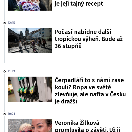
je její tajný recept
12:15
Počasí nabídne další
tropickou výheň. Bude až
36 stupňů
11:09
Čerpadláři to s námi zase
koulí? Ropa ve světě
zlevňuje, ale nafta v Česku
je dražší
10:21
Veronika Žilková
promluvila o závěti. Už ji