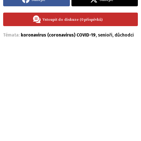
Vstoupit do diskuze (0 příspěvků)
Témata:
koronavirus (coronavirus) COVID-19
,
senioři
,
důchodci