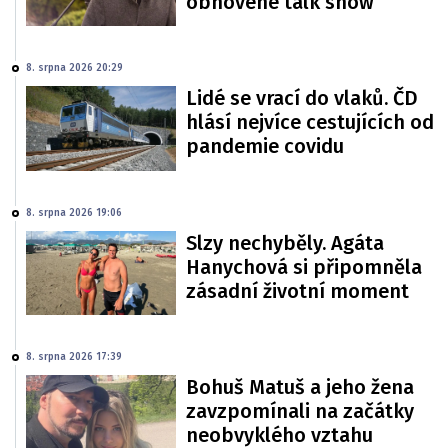
obnovené talk show
8. srpna 2026 20:29
Lidé se vrací do vlaků. ČD
hlásí nejvíce cestujících od
pandemie covidu
8. srpna 2026 19:06
Slzy nechyběly. Agáta
Hanychová si připomněla
zásadní životní moment
8. srpna 2026 17:39
Bohuš Matuš a jeho žena
zavzpomínali na začátky
neobvyklého vztahu