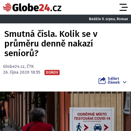
Neděle 9. srpna, Roman
Smutná čísla. Kolik se v
průměru denně nakazí
seniorů?
Globe24.cz
,
ČTK
26. října 2020 18:55
DOMOV
Sdílet
článek