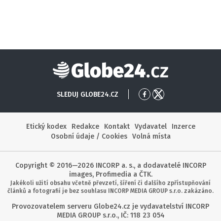
Globe24
SLEDUJ GLOBE24.CZ
Přejít
Přejít
na
na
Facebook
X
Etický kodex
Redakce
Kontakt
Vydavatel
Inzerce
Osobní údaje / Cookies
Volná místa
Copyright © 2016—2026 INCORP a. s., a dodavatelé INCORP
images, Profimedia a ČTK.
Jakékoli užití obsahu včetně převzetí, šíření či dalšího zpřístupňování
článků a fotografií je bez souhlasu INCORP MEDIA GROUP s.r.o. zakázáno.
Provozovatelem serveru Globe24.cz je vydavatelství INCORP
MEDIA GROUP s.r.o., IČ: 118 23 054