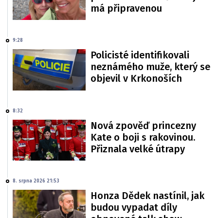
má připravenou
9:28
Policisté identifikovali
neznámého muže, který se
objevil v Krkonoších
8:32
Nová zpověď princezny
Kate o boji s rakovinou.
Přiznala velké útrapy
8. srpna 2026 21:53
Honza Dědek nastínil, jak
budou vypadat díly