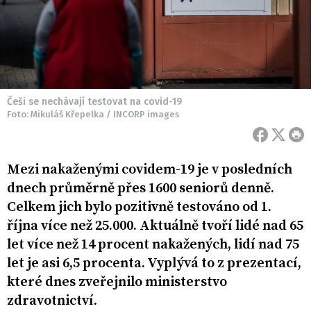
Češi se nechávají testovat na covid-19
Foto: Mikuláš Křepelka / INCORP images
Mezi nakaženými covidem-19 je v posledních
dnech průměrně přes 1600 seniorů denně.
Celkem jich bylo pozitivně testováno od 1.
října více než 25.000. Aktuálně tvoří lidé nad 65
let více než 14 procent nakažených, lidí nad 75
let je asi 6,5 procenta. Vyplývá to z prezentací,
které dnes zveřejnilo ministerstvo
zdravotnictví.