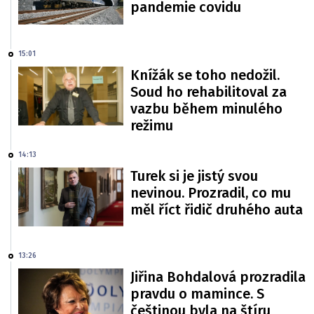
pandemie covidu
15:01
Knížák se toho nedožil.
Soud ho rehabilitoval za
vazbu během minulého
režimu
14:13
Turek si je jistý svou
nevinou. Prozradil, co mu
měl říct řidič druhého auta
13:26
Jiřina Bohdalová prozradila
pravdu o mamince. S
češtinou byla na štíru