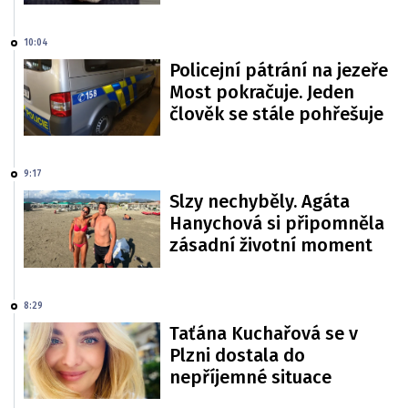
10:04
Policejní pátrání na jezeře
Most pokračuje. Jeden
člověk se stále pohřešuje
9:17
Slzy nechyběly. Agáta
Hanychová si připomněla
zásadní životní moment
8:29
Taťána Kuchařová se v
Plzni dostala do
nepříjemné situace