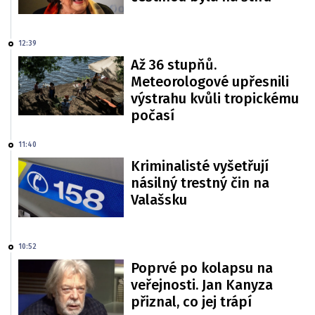
12:39
Až 36 stupňů.
Meteorologové upřesnili
výstrahu kvůli tropickému
počasí
11:40
Kriminalisté vyšetřují
násilný trestný čin na
Valašsku
10:52
Poprvé po kolapsu na
veřejnosti. Jan Kanyza
přiznal, co jej trápí