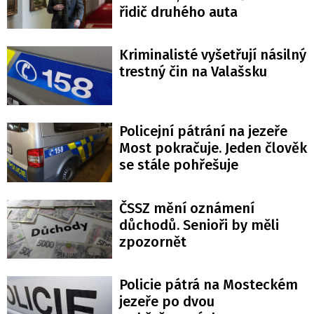
řidič druhého auta
Kriminalisté vyšetřují násilný
trestný čin na Valašsku
Policejní pátrání na jezeře
Most pokračuje. Jeden člověk
se stále pohřešuje
ČSSZ mění oznámení
důchodů. Senioři by měli
zpozornět
Policie pátrá na Mosteckém
jezeře po dvou