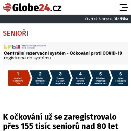
Čtvrtek 6. srpna, Oldřiška
SENIOŘI
K očkování už se zaregistrovalo
přes 155 tisíc seniorů nad 80 let