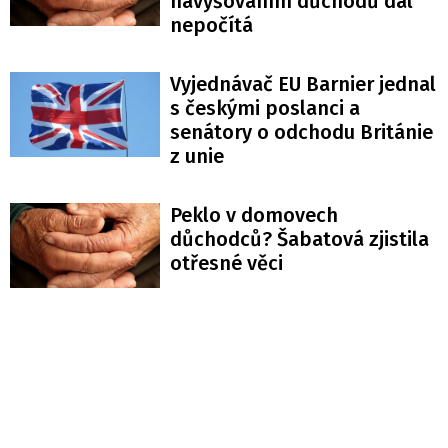
navyšováním důchodů dál
nepočítá
Vyjednávač EU Barnier jednal
s českými poslanci a
senátory o odchodu Británie
z unie
Peklo v domovech
důchodců? Šabatová zjistila
otřesné věci