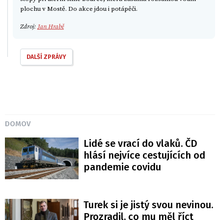
plochu v Mostě. Do akce jdou i potápěči.
Zdroj:
Jan Hrabě
DALŠÍ ZPRÁVY
DOMOV
Lidé se vrací do vlaků. ČD
hlásí nejvíce cestujících od
pandemie covidu
Turek si je jistý svou nevinou.
Prozradil, co mu měl říct