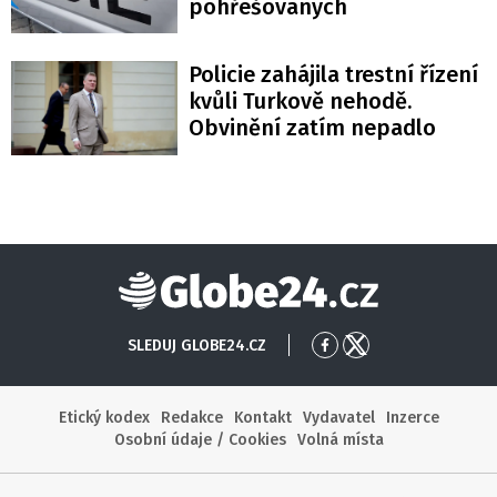
pohřešovaných
Policie zahájila trestní řízení
kvůli Turkově nehodě.
Obvinění zatím nepadlo
Globe24
SLEDUJ GLOBE24.CZ
Přejít
Přejít
na
na
Facebook
X
Etický kodex
Redakce
Kontakt
Vydavatel
Inzerce
Osobní údaje / Cookies
Volná místa