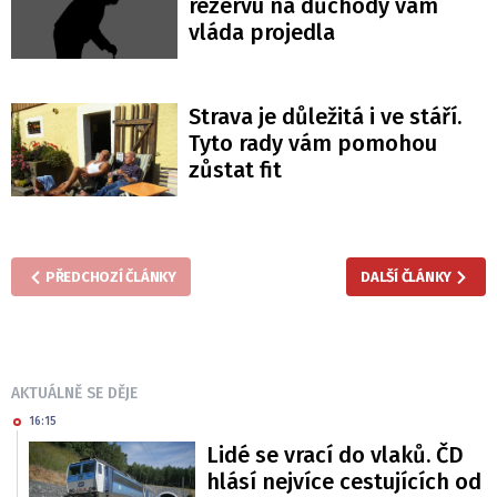
rezervu na důchody vám
vláda projedla
Strava je důležitá i ve stáří.
Tyto rady vám pomohou
zůstat fit
PŘEDCHOZÍ ČLÁNKY
DALŠÍ ČLÁNKY
AKTUÁLNĚ SE DĚJE
16:15
Lidé se vrací do vlaků. ČD
hlásí nejvíce cestujících od