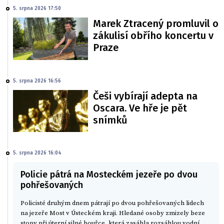
5. srpna 2026 17:50
Marek Ztracený promluvil o
zákulisí obřího koncertu v
Praze
5. srpna 2026 16:56
Češi vybírají adepta na
Oscara. Ve hře je pět
snímků
5. srpna 2026 16:04
Policie pátrá na Mosteckém jezeře po dvou
pohřešovaných
Policisté druhým dnem pátrají po dvou pohřešovaných lidech
na jezeře Most v Ústeckém kraji. Hledané osoby zmizely beze
stopy při úterní silné bouřce, která zasáhla rozsáhlou vodní