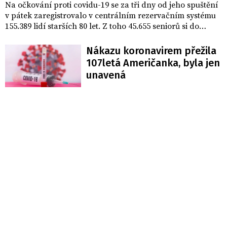
Na očkování proti covidu-19 se za tři dny od jeho spuštění
v pátek zaregistrovalo v centrálním rezervačním systému
155.389 lidí starších 80 let. Z toho 45.655 seniorů si do
dneška i rezervovalo termín k očkování. ČTK to sdělil
vládní zmocněnec pro IT Vladimír Dzurilla.
Nákazu koronavirem přežila
107letá Američanka, byla jen
unavená