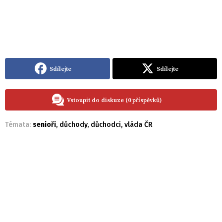
Sdílejte
Sdílejte
Vstoupit do diskuze (0 příspěvků)
Témata:
senioři
,
důchody
,
důchodci
,
vláda ČR