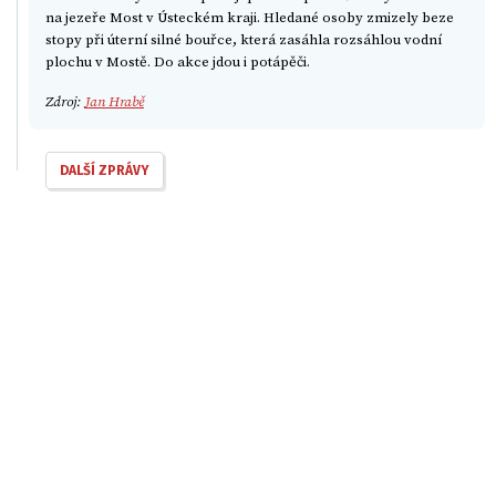
na jezeře Most v Ústeckém kraji. Hledané osoby zmizely beze
stopy při úterní silné bouřce, která zasáhla rozsáhlou vodní
plochu v Mostě. Do akce jdou i potápěči.
Zdroj:
Jan Hrabě
DALŠÍ ZPRÁVY