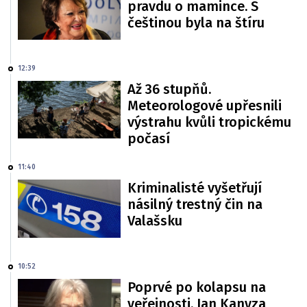
pravdu o mamince. S
češtinou byla na štíru
12:39
Až 36 stupňů.
Meteorologové upřesnili
výstrahu kvůli tropickému
počasí
11:40
Kriminalisté vyšetřují
násilný trestný čin na
Valašsku
10:52
Poprvé po kolapsu na
veřejnosti. Jan Kanyza