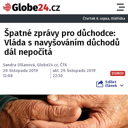
Čtvrtek 6. srpna, Oldřiška
Špatné zprávy pro důchodce:
Vláda s navyšováním důchodů
dál nepočítá
Sandra Olšanová
,
Globe24.cz
,
ČTK
29. listopadu 2019
akt. 29. listopadu 2019
DOMOV
12:08
22:30
Sdílet
článek