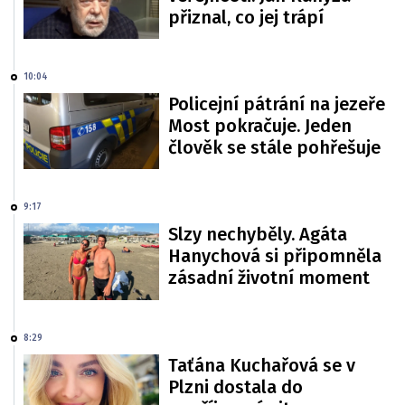
přiznal, co jej trápí
10:04
Policejní pátrání na jezeře
Most pokračuje. Jeden
člověk se stále pohřešuje
9:17
Slzy nechyběly. Agáta
Hanychová si připomněla
zásadní životní moment
8:29
Taťána Kuchařová se v
Plzni dostala do