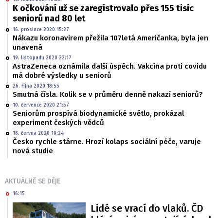
K očkování už se zaregistrovalo přes 155 tisíc
seniorů nad 80 let
16. prosince 2020 15:27
Nákazu koronavirem přežila 107letá Američanka, byla jen
unavená
19. listopadu 2020 22:17
AstraZeneca oznámila další úspěch. Vakcína proti covidu
má dobré výsledky u seniorů
26. října 2020 18:55
Smutná čísla. Kolik se v průměru denně nakazí seniorů?
10. července 2020 21:57
Seniorům prospívá biodynamické světlo, prokázal
experiment českých vědců
18. června 2020 10:24
Česko rychle stárne. Hrozí kolaps sociální péče, varuje
nová studie
AKTUÁLNĚ SE DĚJE
16:15
Lidé se vrací do vlaků. ČD