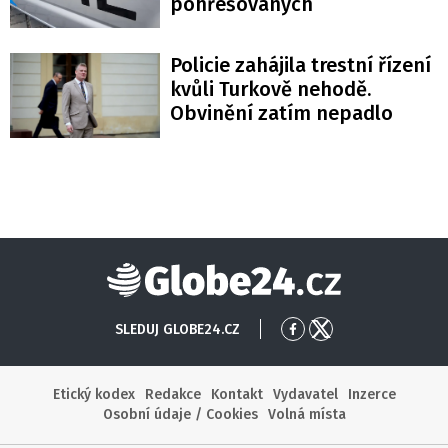
pohřešovaných
Policie zahájila trestní řízení
kvůli Turkově nehodě.
Obvinění zatím nepadlo
Globe24
SLEDUJ GLOBE24.CZ
Přejít
Přejít
na
na
Facebook
X
Etický kodex
Redakce
Kontakt
Vydavatel
Inzerce
Osobní údaje / Cookies
Volná místa