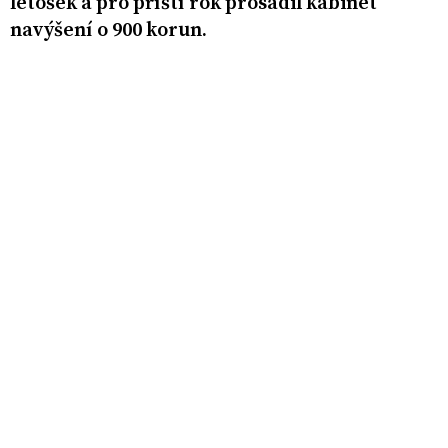
letošek a pro příští rok prosadil kabinet
navýšení o 900 korun.