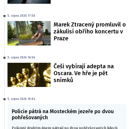
5. srpna 2026 17:50
Marek Ztracený promluvil o
zákulisí obřího koncertu v
Praze
5. srpna 2026 16:56
Češi vybírají adepta na
Oscara. Ve hře je pět
snímků
5. srpna 2026 16:04
Policie pátrá na Mosteckém jezeře po dvou
pohřešovaných
Policisté druhým dnem pátrají po dvou pohřešovaných lidech