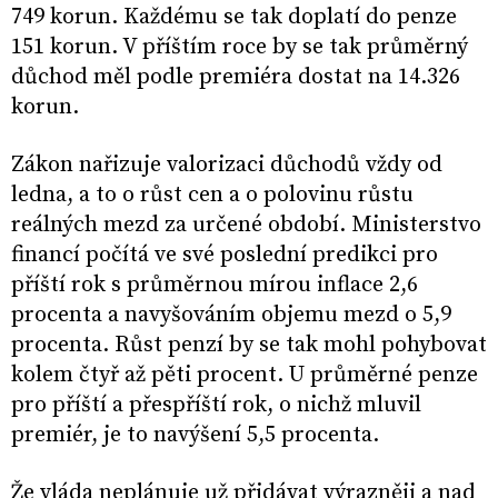
749 korun. Každému se tak doplatí do penze
151 korun. V příštím roce by se tak průměrný
důchod měl podle premiéra dostat na 14.326
korun.
Zákon nařizuje valorizaci důchodů vždy od
ledna, a to o růst cen a o polovinu růstu
reálných mezd za určené období. Ministerstvo
financí počítá ve své poslední predikci pro
příští rok s průměrnou mírou inflace 2,6
procenta a navyšováním objemu mezd o 5,9
procenta. Růst penzí by se tak mohl pohybovat
kolem čtyř až pěti procent. U průměrné penze
pro příští a přespříští rok, o nichž mluvil
premiér, je to navýšení 5,5 procenta.
Že vláda neplánuje už přidávat výrazněji a nad