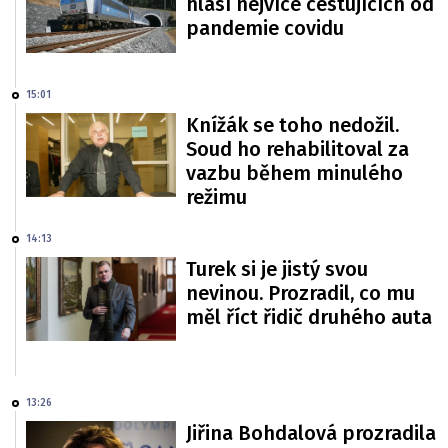
hlásí nejvíce cestujících od
pandemie covidu
15:01
Knížák se toho nedožil.
Soud ho rehabilitoval za
vazbu během minulého
režimu
14:13
Turek si je jistý svou
nevinou. Prozradil, co mu
měl říct řidič druhého auta
13:26
Jiřina Bohdalová prozradila