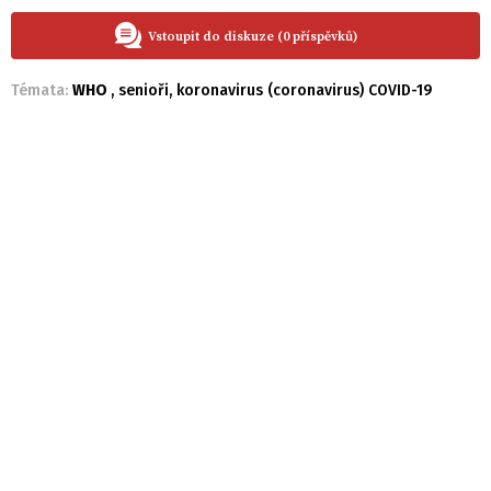
Vstoupit do diskuze (0 příspěvků)
Témata:
WHO
,
senioři
,
koronavirus (coronavirus) COVID-19