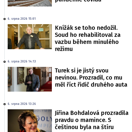
6. srpna 2026 15:01
Knížák se toho nedožil.
Soud ho rehabilitoval za
vazbu během minulého
režimu
6. srpna 2026 14:13
Turek si je jistý svou
nevinou. Prozradil, co mu
měl říct řidič druhého auta
6. srpna 2026 13:26
Jiřina Bohdalová prozradila
pravdu o mamince. S
češtinou byla na štíru