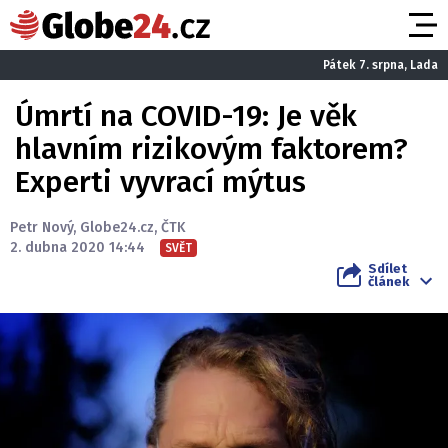
Pátek 7. srpna, Lada
Úmrtí na COVID-19: Je věk
hlavním rizikovým faktorem?
Experti vyvrací mýtus
Petr Nový
,
Globe24.cz
,
ČTK
2. dubna 2020 14:44
SVĚT
Sdílet
článek