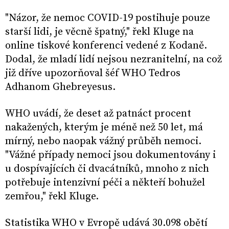
"Názor, že nemoc COVID-19 postihuje pouze
starší lidi, je věcně špatný," řekl Kluge na
online tiskové konferenci vedené z Kodaně.
Dodal, že mladí lidí nejsou nezranitelní, na což
již dříve upozorňoval šéf WHO Tedros
Adhanom Ghebreyesus.
WHO uvádí, že deset až patnáct procent
nakažených, kterým je méně než 50 let, má
mírný, nebo naopak vážný průběh nemoci.
"Vážné případy nemoci jsou dokumentovány i
u dospívajících či dvacátníků, mnoho z nich
potřebuje intenzivní péči a někteří bohužel
zemřou," řekl Kluge.
Statistika WHO v Evropě udává 30.098 obětí