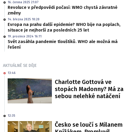
16. června 2025 21:07
Revoluce v předpovědi počasí: WMO chystá závratné
změny
14. března 2025 10:20
Evropa na prahu další epidemie? WHO bije na poplach,
situace je nejhorší za posledních 25 let
19. prosince 2024 16:11
Svět zasáhla pandemie tlouštíků. WHO ale možná má
řešení
AKTUÁLNĚ SE DĚJE
13:46
Charlotte Gottová ve
stopách Madonny? Má za
sebou nelehké natáčení
12:35
Česko se loučí s Milanem
Knížákem. Promluvil