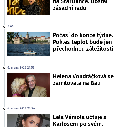
na StarDance. Dostal
zásadní radu
4:00
Počasí do konce týdne.
Pokles teplot bude jen
přechodnou záležitostí
6. srpna 2026 21:58
Helena Vondráčková se
zamilovala na Bali
6. srpna 2026 20:24
Lela Vémola účtuje s
Karlosem po svém.