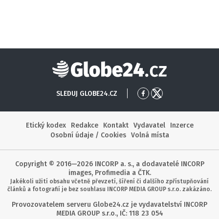
Globe24
SLEDUJ GLOBE24.CZ
Přejít
Přejít
na
na
Facebook
X
Etický kodex
Redakce
Kontakt
Vydavatel
Inzerce
Osobní údaje / Cookies
Volná místa
Copyright © 2016—2026 INCORP a. s., a dodavatelé INCORP
images, Profimedia a ČTK.
Jakékoli užití obsahu včetně převzetí, šíření či dalšího zpřístupňování
článků a fotografií je bez souhlasu INCORP MEDIA GROUP s.r.o. zakázáno.
Provozovatelem serveru Globe24.cz je vydavatelství INCORP
MEDIA GROUP s.r.o., IČ: 118 23 054