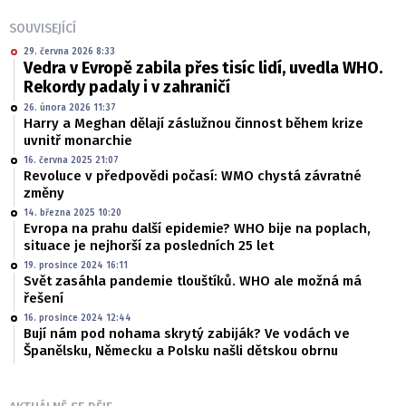
SOUVISEJÍCÍ
29. června 2026 8:33
Vedra v Evropě zabila přes tisíc lidí, uvedla WHO.
Rekordy padaly i v zahraničí
26. února 2026 11:37
Harry a Meghan dělají záslužnou činnost během krize
uvnitř monarchie
16. června 2025 21:07
Revoluce v předpovědi počasí: WMO chystá závratné
změny
14. března 2025 10:20
Evropa na prahu další epidemie? WHO bije na poplach,
situace je nejhorší za posledních 25 let
19. prosince 2024 16:11
Svět zasáhla pandemie tlouštíků. WHO ale možná má
řešení
16. prosince 2024 12:44
Bují nám pod nohama skrytý zabiják? Ve vodách ve
Španělsku, Německu a Polsku našli dětskou obrnu