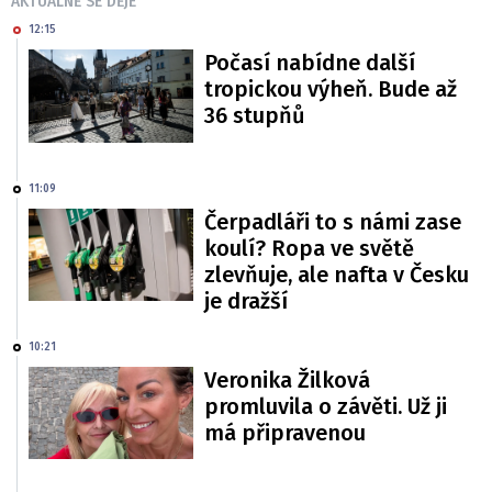
AKTUÁLNĚ SE DĚJE
12:15
Počasí nabídne další
tropickou výheň. Bude až
36 stupňů
11:09
Čerpadláři to s námi zase
koulí? Ropa ve světě
zlevňuje, ale nafta v Česku
je dražší
10:21
Veronika Žilková
promluvila o závěti. Už ji
má připravenou