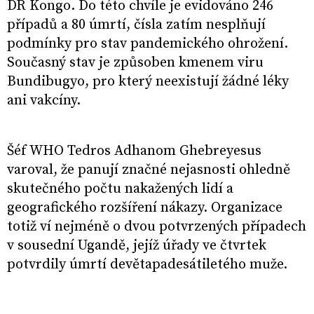
DR Kongo. Do této chvíle je evidováno 246
případů a 80 úmrtí, čísla zatím nesplňují
podmínky pro stav pandemického ohrožení.
Současný stav je způsoben kmenem viru
Bundibugyo, pro který neexistují žádné léky
ani vakcíny.
Šéf WHO Tedros Adhanom Ghebreyesus
varoval, že panují značné nejasnosti ohledně
skutečného počtu nakažených lidí a
geografického rozšíření nákazy. Organizace
totiž ví nejméně o dvou potvrzených případech
v sousední Ugandě, jejíž úřady ve čtvrtek
potvrdily úmrtí devětapadesátiletého muže.