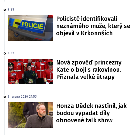
9:28
Policisté identifikovali
neznámého muže, který se
objevil v Krkonoších
8:32
Nová zpověď princezny
Kate o boji s rakovinou.
Přiznala velké útrapy
8. srpna 2026 21:53
Honza Dědek nastínil, jak
budou vypadat díly
obnovené talk show