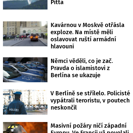
Pitta
Kavárnou v Moskvě otřásla
exploze. Na místě měli
oslavovat ruští armádní
hlavouni
Němci věděli, co je zač.
Pravda o islamistovi z
Berlína se ukazuje
V Berlíně se střílelo. Policisté
vypátrali teroristu, v poutech
neskončil
Masivní požáry ničí západní
Evropu. Ve Francii už povolali