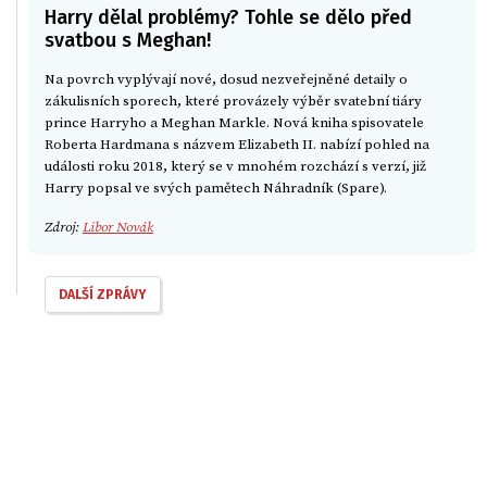
Harry dělal problémy? Tohle se dělo před
svatbou s Meghan!
Na povrch vyplývají nové, dosud nezveřejněné detaily o
zákulisních sporech, které provázely výběr svatební tiáry
prince Harryho a Meghan Markle. Nová kniha spisovatele
Roberta Hardmana s názvem Elizabeth II. nabízí pohled na
události roku 2018, který se v mnohém rozchází s verzí, již
Harry popsal ve svých pamětech Náhradník (Spare).
Zdroj:
Libor Novák
DALŠÍ ZPRÁVY