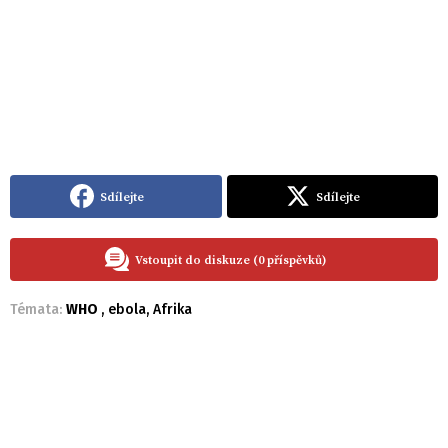
Sdílejte
Sdílejte
Vstoupit do diskuze (0 příspěvků)
Témata:
WHO
,
ebola
,
Afrika