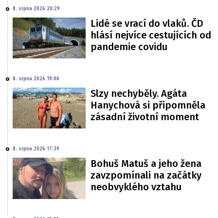
8. srpna 2026 20:29
Lidé se vrací do vlaků. ČD
hlásí nejvíce cestujících od
pandemie covidu
8. srpna 2026 19:06
Slzy nechyběly. Agáta
Hanychová si připomněla
zásadní životní moment
8. srpna 2026 17:39
Bohuš Matuš a jeho žena
zavzpomínali na začátky
neobvyklého vztahu