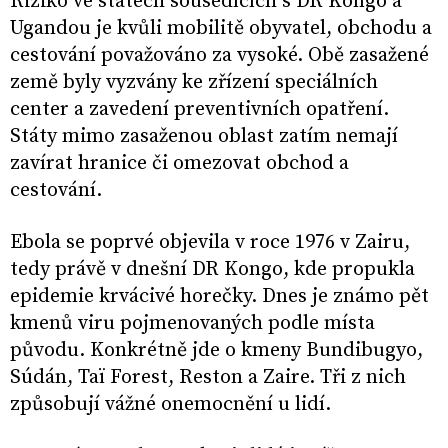
Riziko ve státech sousedících s DR Kongo a
Ugandou je kvůli mobilitě obyvatel, obchodu a
cestování považováno za vysoké. Obě zasažené
země byly vyzvány ke zřízení speciálních
center a zavedení preventivních opatření.
Státy mimo zasaženou oblast zatím nemají
zavírat hranice či omezovat obchod a
cestování.
Ebola se poprvé objevila v roce 1976 v Zairu,
tedy právě v dnešní DR Kongo, kde propukla
epidemie krvácivé horečky. Dnes je známo pět
kmenů viru pojmenovaných podle místa
původu. Konkrétně jde o kmeny Bundibugyo,
Súdán, Taï Forest, Reston a Zaire. Tři z nich
způsobují vážné onemocnění u lidí.