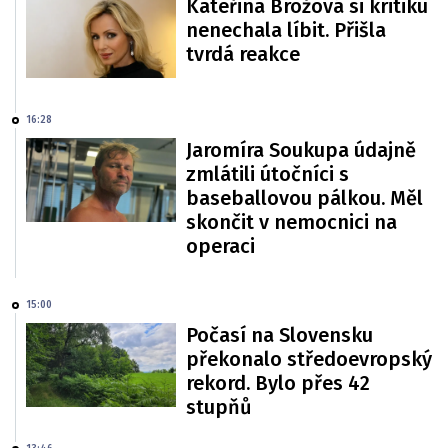
Kateřina Brožová si kritiku
nenechala líbit. Přišla
tvrdá reakce
16:28
Jaromíra Soukupa údajně
zmlátili útočníci s
baseballovou pálkou. Měl
skončit v nemocnici na
operaci
15:00
Počasí na Slovensku
překonalo středoevropský
rekord. Bylo přes 42
stupňů