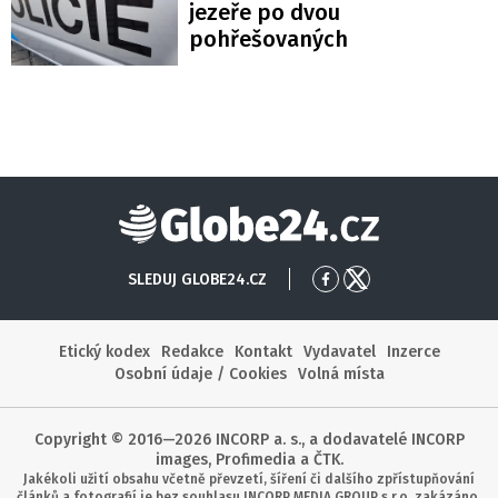
jezeře po dvou
pohřešovaných
Globe24
SLEDUJ GLOBE24.CZ
Přejít
Přejít
na
na
Facebook
X
Etický kodex
Redakce
Kontakt
Vydavatel
Inzerce
Osobní údaje / Cookies
Volná místa
Copyright © 2016—2026 INCORP a. s., a dodavatelé INCORP
images, Profimedia a ČTK.
Jakékoli užití obsahu včetně převzetí, šíření či dalšího zpřístupňování
článků a fotografií je bez souhlasu INCORP MEDIA GROUP s.r.o. zakázáno.