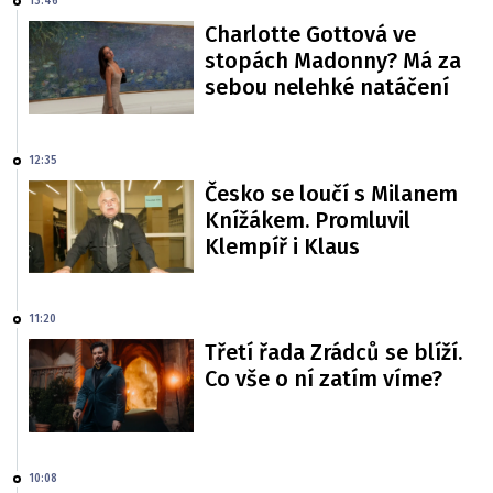
13:46
Charlotte Gottová ve
stopách Madonny? Má za
sebou nelehké natáčení
12:35
Česko se loučí s Milanem
Knížákem. Promluvil
Klempíř i Klaus
11:20
Třetí řada Zrádců se blíží.
Co vše o ní zatím víme?
10:08