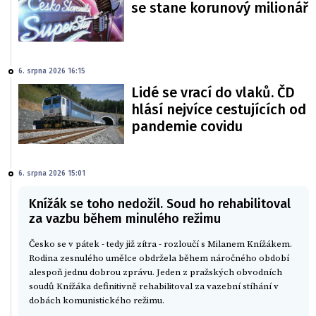
se stane korunový milionář
6. srpna 2026 16:15
Lidé se vrací do vlaků. ČD
hlásí nejvíce cestujících od
pandemie covidu
6. srpna 2026 15:01
Knížák se toho nedožil. Soud ho rehabilitoval
za vazbu během minulého režimu
Česko se v pátek - tedy již zítra - rozloučí s Milanem Knížákem.
Rodina zesnulého umělce obdržela během náročného období
alespoň jednu dobrou zprávu. Jeden z pražských obvodních
soudů Knížáka definitivně rehabilitoval za vazební stíhání v
dobách komunistického režimu.