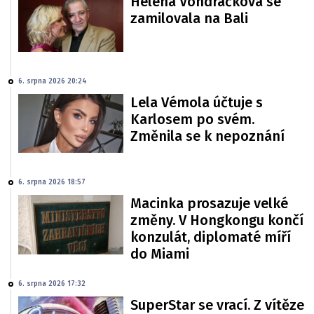
Helena Vondráčková se
zamilovala na Bali
6. srpna 2026 20:24
Lela Vémola účtuje s
Karlosem po svém.
Změnila se k nepoznání
6. srpna 2026 18:57
Macinka prosazuje velké
změny. V Hongkongu končí
konzulát, diplomaté míří
do Miami
6. srpna 2026 17:32
SuperStar se vrací. Z vítěze