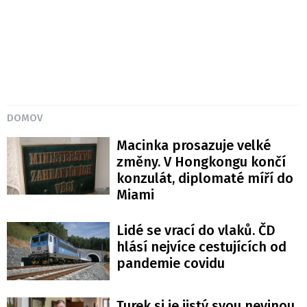
DOMOV
Macinka prosazuje velké
změny. V Hongkongu končí
konzulát, diplomaté míří do
Miami
Lidé se vrací do vlaků. ČD
hlásí nejvíce cestujících od
pandemie covidu
Turek si je jistý svou nevinou.