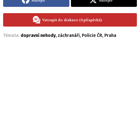
Sdílejte
Sdílejte
Vstoupit do diskuze (0 příspěvků)
Témata:
dopravní nehody
,
záchranáři
,
Policie ČR
,
Praha