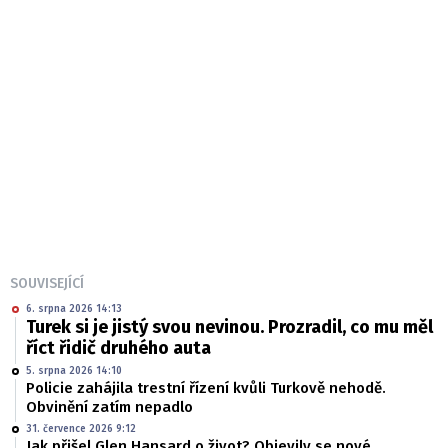
SOUVISEJÍCÍ
6. srpna 2026 14:13
Turek si je jistý svou nevinou. Prozradil, co mu měl
říct řidič druhého auta
5. srpna 2026 14:10
Policie zahájila trestní řízení kvůli Turkově nehodě.
Obvinění zatím nepadlo
31. července 2026 9:12
Jak přišel Glen Hansard o život? Objevily se nové