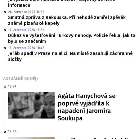
informace
28. července 2026 16:51
Smutná zpráva z Rakouska. Při nehodě zemřel zpěvák
známé plzeňské kapely
17. července 2026 17:21
Důkaz ve vyšetřování Turkovy nehody. Policie řekla, jak to
bylo se značením
16. července 2026 11:47
Jeřáb spadl v Praze na ulici. Na místě zasahují záchranné
složky
AKTUÁLNĚ SE DĚJE
18:59
Agáta Hanychová se
poprvé vyjádřila k
napadení Jaromíra
Soukupa
17:44