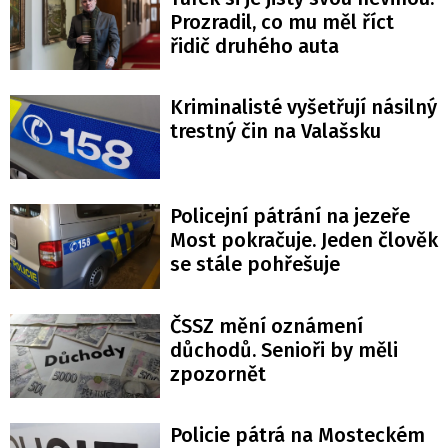
Prozradil, co mu měl říct
řidič druhého auta
Kriminalisté vyšetřují násilný
trestný čin na Valašsku
Policejní pátrání na jezeře
Most pokračuje. Jeden člověk
se stále pohřešuje
ČSSZ mění oznámení
důchodů. Senioři by měli
zpozornět
Policie pátrá na Mosteckém