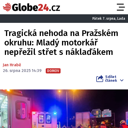
Pátek 7. srpna, Lada
Tragická nehoda na Pražském
okruhu: Mladý motorkář
nepřežil střet s náklaďákem
Jan Hrabě
26. srpna 2025 14:39
DOMOV
Sdílet
článek