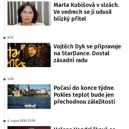
Marta Kubišová v slzách.
Ve vedrech se jí udusil
blízký přítel
8:56
Vojtěch Dyk se připravuje
na StarDance. Dostal
zásadní radu
4:00
Počasí do konce týdne.
Pokles teplot bude jen
přechodnou záležitostí
6. srpna 2026 21:58