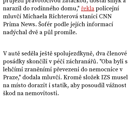
průjezd pravotočivou zatáčkou, dostal smyk a
narazil do rodinného domu,"
řekla
policejní
mluvčí Michaela Richterová stanici CNN
Prima News. Šofér podle jejích informací
nadýchal dvě a půl promile.
V autě seděla ještě spolujezdkyně, dva členové
posádky skončili v péči záchranářů. "Oba byli s
lehčími zraněními převezeni do nemocnice v
Praze," dodala mluvčí. Kromě složek IZS musel
na místo dorazit i statik, aby posoudil vážnost
škod na nemovitosti.