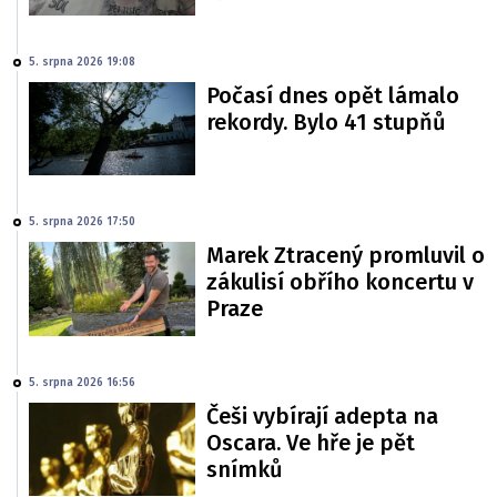
5. srpna 2026 19:08
Počasí dnes opět lámalo
rekordy. Bylo 41 stupňů
5. srpna 2026 17:50
Marek Ztracený promluvil o
zákulisí obřího koncertu v
Praze
5. srpna 2026 16:56
Češi vybírají adepta na
Oscara. Ve hře je pět
snímků