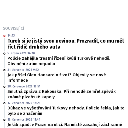
SOUVISEJÍCÍ
14:13
Turek si je jistý svou nevinou. Prozradil, co mu měl
říct řidič druhého auta
5. srpna 2026 14:10
Policie zahájila trestní řízení kvůli Turkově nehodě.
Obvinění zatím nepadlo
31. července 2026 9:12
Jak přišel Glen Hansard o život? Objevily se nové
informace
28. července 2026 16:51
Smutná zpráva z Rakouska. Při nehodě zemřel zpěvák
známé plzeňské kapely
17. července 2026 17:21
Důkaz ve vyšetřování Turkovy nehody. Policie řekla, jak to
bylo se značením
16. července 2026 11:47
Jeřáb spadl v Praze na ulici. Na místě zasahují záchranné