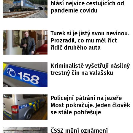
hlásí nejvíce cestujících od
pandemie covidu
Turek si je jistý svou nevinou.
Prozradil, co mu měl říct
řidič druhého auta
Kriminalisté vyšetřují násilný
trestný čin na Valašsku
Policejní pátrání na jezeře
Most pokračuje. Jeden člověk
se stále pohřešuje
ČSSZ mění oznámení