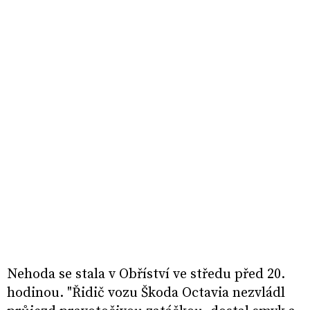
Nehoda se stala v Obříství ve středu před 20.
hodinou. "Řidič vozu Škoda Octavia nezvládl