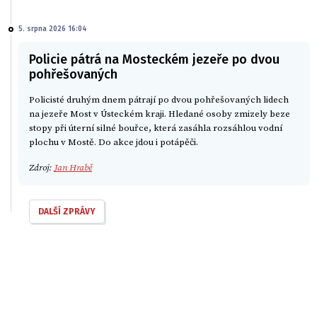
5. srpna 2026 16:04
Policie pátrá na Mosteckém jezeře po dvou
pohřešovaných
Policisté druhým dnem pátrají po dvou pohřešovaných lidech
na jezeře Most v Ústeckém kraji. Hledané osoby zmizely beze
stopy při úterní silné bouřce, která zasáhla rozsáhlou vodní
plochu v Mostě. Do akce jdou i potápěči.
Zdroj:
Jan Hrabě
DALŠÍ ZPRÁVY