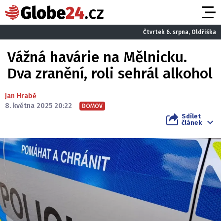
Čtvrtek 6. srpna, Oldřiška
Vážná havárie na Mělnicku.
Dva zranění, roli sehrál alkohol
Jan Hrabě
8. května 2025 20:22
DOMOV
Sdílet
článek