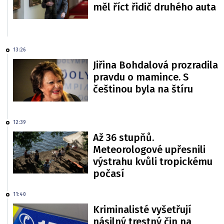
měl říct řidič druhého auta
13:26
Jiřina Bohdalová prozradila
pravdu o mamince. S
češtinou byla na štíru
12:39
Až 36 stupňů.
Meteorologové upřesnili
výstrahu kvůli tropickému
počasí
11:40
Kriminalisté vyšetřují
násilný trestný čin na