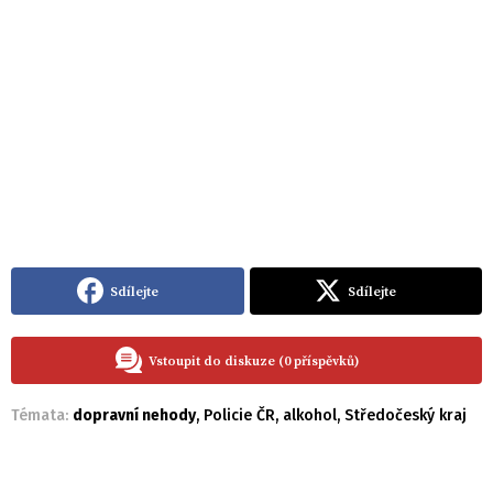
Sdílejte
Sdílejte
Vstoupit do diskuze (0 příspěvků)
Témata:
dopravní nehody
,
Policie ČR
,
alkohol
,
Středočeský kraj