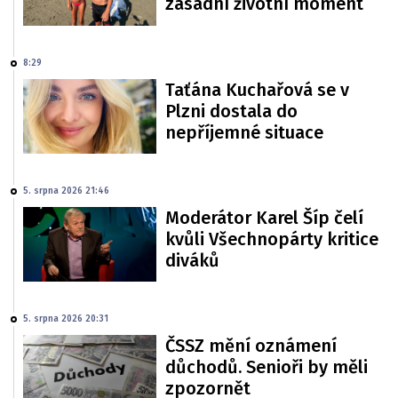
zásadní životní moment
8:29
Taťána Kuchařová se v
Plzni dostala do
nepříjemné situace
5. srpna 2026 21:46
Moderátor Karel Šíp čelí
kvůli Všechnopárty kritice
diváků
5. srpna 2026 20:31
ČSSZ mění oznámení
důchodů. Senioři by měli
zpozornět