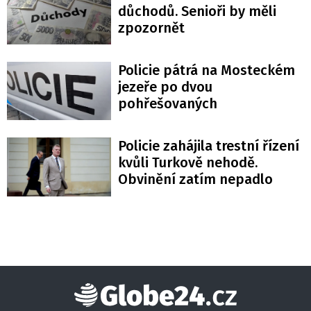
důchodů. Senioři by měli
zpozornět
Policie pátrá na Mosteckém
jezeře po dvou
pohřešovaných
Policie zahájila trestní řízení
kvůli Turkově nehodě.
Obvinění zatím nepadlo
Globe24