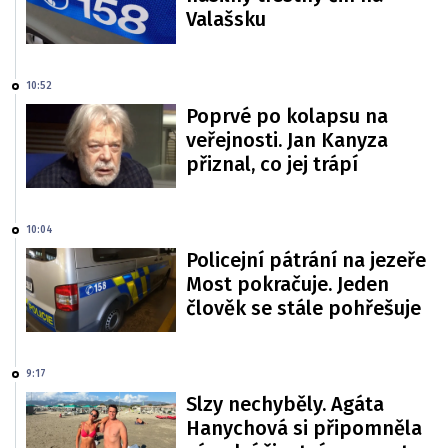
Valašsku
10:52
Poprvé po kolapsu na
veřejnosti. Jan Kanyza
přiznal, co jej trápí
10:04
Policejní pátrání na jezeře
Most pokračuje. Jeden
člověk se stále pohřešuje
9:17
Slzy nechyběly. Agáta
Hanychová si připomněla