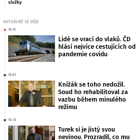
složky
AKTUÁLNĚ SE DĚJE
16:15
Lidé se vrací do vlaků. ČD
hlásí nejvíce cestujících od
pandemie covidu
15:01
Knížák se toho nedožil.
Soud ho rehabilitoval za
vazbu během minulého
režimu
14:13
Turek si je jistý svou
nevinou. Prozradil, co mu