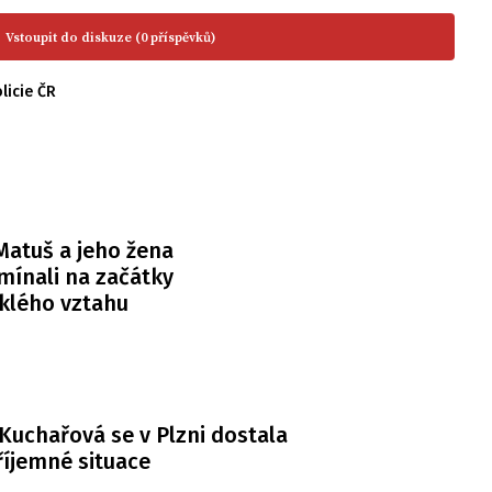
Vstoupit do diskuze (0 příspěvků)
licie ČR
atuš a jeho žena
ínali na začátky
klého vztahu
Kuchařová se v Plzni dostala
íjemné situace