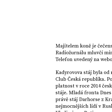
Majitelem koně je čečen
Radiožurnálu mluvčí min
Telefon uvedený na webo
Kadyrovova stáj byla od 
Club Česká republika. P
platnost v roce 2014 čes
stáje. Mladá fronta Dnes
právě stáj Darhorse z Kr
nejmocnějších lidí v Rus