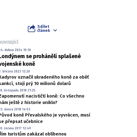
Sdílet
článek
UVISEJÍCÍ
24. dubna 2024 15:10
Londýnem se proháněli splašené
vojenské koně
8. března 2023 12:20
Kadyrov označil ukradeného koně za oběť
sankcí, stojí prý 10 milionů dolarů
18. listopadu 2018 21:25
Zapomenutí nacističtí koně: Co všechno
nám ještě z historie uniklo?
23. února 2018 14:53
Původ koně Převalského je vyvrácen, musí
se přepsat učebnice
10. června 2017 12:49
Řím turistům zakázal oblíbenou