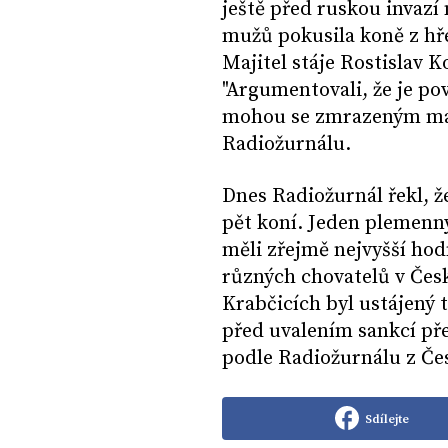
ještě před ruskou invazí 
mužů pokusila koně z hř
Majitel stáje Rostislav 
"Argumentovali, že je po
mohou se zmrazeným maj
Radiožurnálu.
Dnes Radiožurnál řekl, 
pět koní. Jeden plemenný
měli zřejmě nejvyšší hod
různých chovatelů v Česk
Krabčicích byl ustájený t
před uvalením sankcí pře
podle Radiožurnálu z Če
Sdílejte