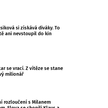
siková si získává diváky. To
ště ani nevstoupil do kin
ar se vrací. Z vítěze se stane
ý milionář
í rozloučení s Milanem
m. Slova se chopili Klaus a