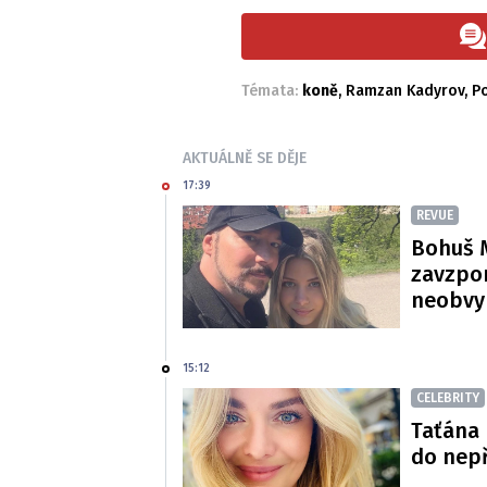
Témata:
koně
,
Ramzan Kadyrov
,
Po
AKTUÁLNĚ SE DĚJE
17:39
REVUE
Bohuš M
zavzpom
neobvy
15:12
CELEBRITY
Taťána 
do nepř