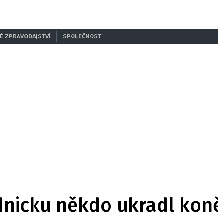
É ZPRAVODAJSTVÍ
SPOLEČNOST
dnicku někdo ukradl koně