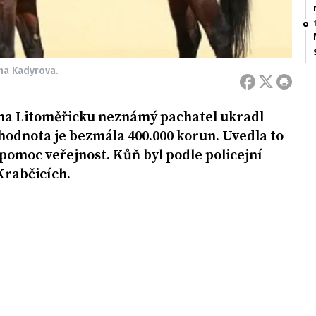
na Kadyrova.
na Litoměřicku neznámý pachatel ukradl
hodnota je bezmála 400.000 korun. Uvedla to
o pomoc veřejnost. Kůň byl podle policejní
Krabčicích.