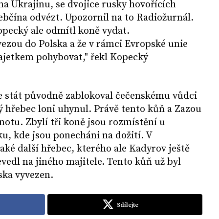
na Ukrajinu, se dvojice rusky hovořících
ebčína odvézt. Upozornil na to Radiožurnál.
Kopecký ale odmítl koně vydat.
vezou do Polska a že v rámci Evropské unie
etkem pohybovat," řekl Kopecký
že stát původně zablokoval čečenskému vůdci
 hřebec loni uhynul. Právě tento kůň a Zazou
notu. Zbylí tři koně jsou rozmístění u
u, kde jsou ponecháni na dožití. V
aké další hřebec, kterého ale Kadyrov ještě
vedl na jiného majitele. Tento kůň už byl
ska vyvezen.
Sdílejte