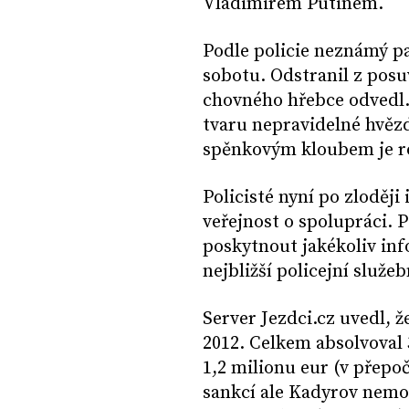
Vladimirem Putinem.
Podle policie neznámý pa
sobotu. Odstranil z posuv
chovného hřebce odvedl.
tvaru nepravidelné hvězd
spěnkovým kloubem je ro
Policisté nyní po zloději
veřejnost o spolupráci.
poskytnout jakékoliv inf
nejbližší policejní služ
Server Jezdci.cz uvedl, 
2012. Celkem absolvoval 3
1,2 milionu eur (v přepo
sankcí ale Kadyrov nemoh