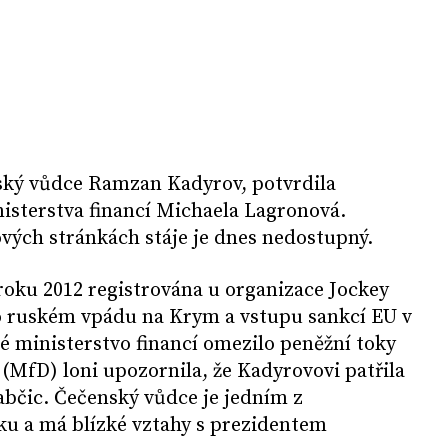
ský vůdce Ramzan Kadyrov, potvrdila
isterstva financí Michaela Lagronová.
vých stránkách stáje je dnes nedostupný.
roku 2012 registrována u organizace Jockey
o ruském vpádu na Krym a vstupu sankcí EU v
ké ministerstvo financí omezilo peněžní toky
 (MfD) loni upozornila, že Kadyrovovi patřila
abčic. Čečenský vůdce je jedním z
ku a má blízké vztahy s prezidentem