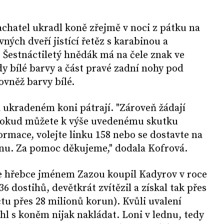
chatel ukradl koně zřejmě v noci z pátku na
ných dveří jistící řetěz s karabinou a
 Šestnáctiletý hnědák má na čele znak ve
y bílé barvy a část pravé zadní nohy pod
vněž barvy bílé.
 i ukradeném koni pátrají. "Zároveň žádají
 Pokud můžete k výše uvedenému skutku
ormace, volejte linku 158 nebo se dostavte na
ebnu. Za pomoc děkujeme," dodala Kofrová.
že hřebce jménem Zazou koupil Kadyrov v roce
6 dostihů, devětkrát zvítězil a získal tak přes
čtu přes 28 milionů korun). Kvůli uvalení
l s koněm nijak nakládat. Loni v lednu, tedy