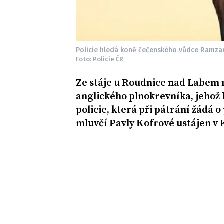
Policie hledá koně čečenského vůdce Ramza
Foto: Policie ČR
Ze stáje u Roudnice nad Labem 
anglického plnokrevníka, jehož 
policie, která při pátrání žádá 
mluvčí Pavly Kofrové ustájen v 