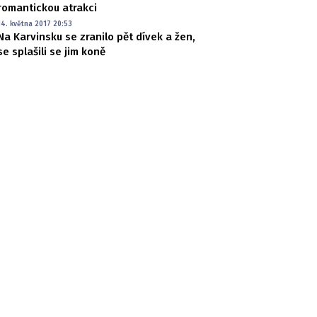
romantickou atrakci
14. května 2017 20:53
Na Karvinsku se zranilo pět dívek a žen,
se splašili se jim koně