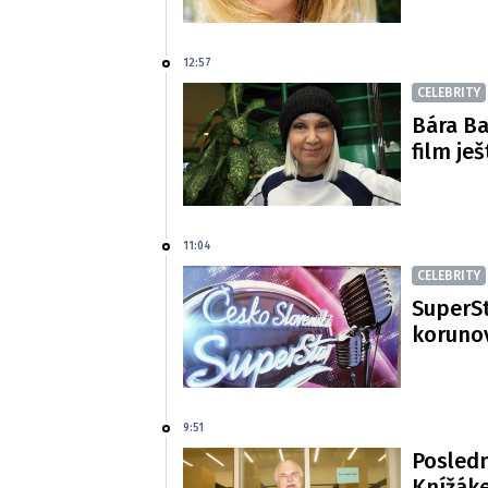
12:57
CELEBRITY
Bára Ba
film je
11:04
CELEBRITY
SuperSt
korunov
9:51
Posledn
Knížáke