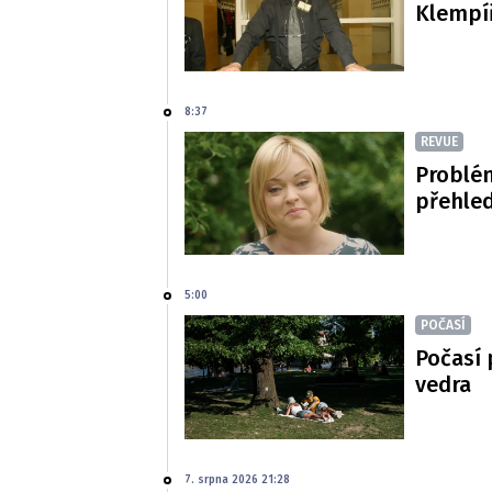
Klempí
8:37
REVUE
Problé
přehled
5:00
POČASÍ
Počasí 
vedra
7. srpna 2026 21:28