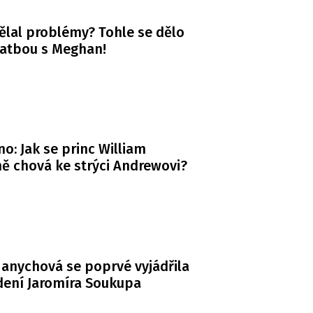
ělal problémy? Tohle se dělo
vatbou s Meghan!
o: Jak se princ William
ě chová ke strýci Andrewovi?
anychová se poprvé vyjádřila
dení Jaromíra Soukupa