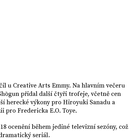
čil u Creative Arts Emmy. Na hlavním večeru
ōgun přidal další čtyři trofeje, včetně cen
pší herecké výkony pro Hiroyuki Sanadu a
ii pro Fredericka E.O. Toye.
 18 ocenění během jediné televizní sezóny, což
dramatický seriál.