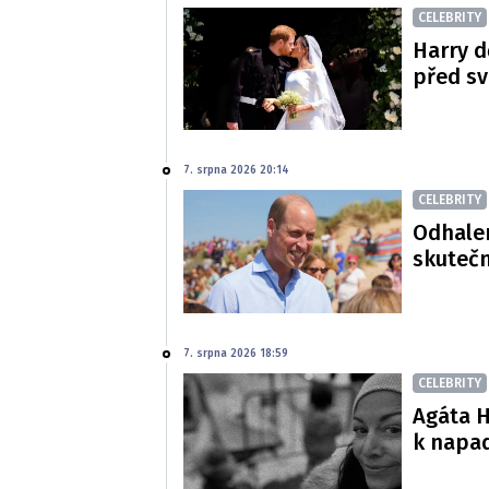
CELEBRITY
Harry d
před s
7. srpna 2026 20:14
CELEBRITY
Odhalen
skutečn
7. srpna 2026 18:59
CELEBRITY
Agáta H
k napa