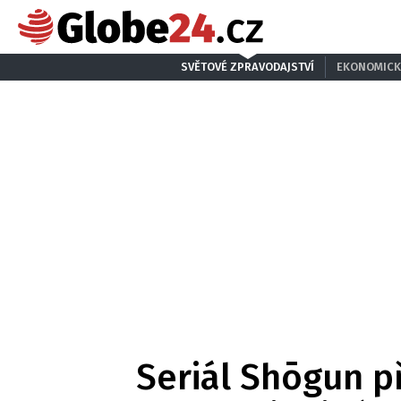
SVĚTOVÉ ZPRAVODAJSTVÍ
EKONOMICK
Seriál Shōgun př