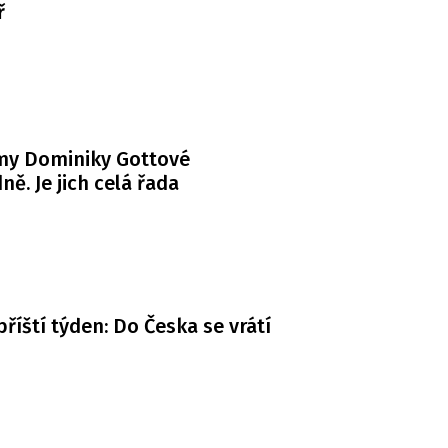
ř
my Dominiky Gottové
ně. Je jich celá řada
příští týden: Do Česka se vrátí