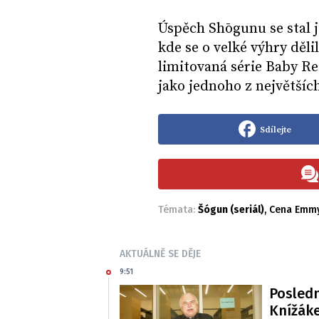
Úspěch Shōgunu se stal
kde se o velké výhry děli
limitovaná série Baby R
jako jednoho z největšíc
Sdílejte
Témata:
Šógun (seriál)
,
Cena Emm
AKTUÁLNĚ SE DĚJE
9:51
Posledn
Knížáke