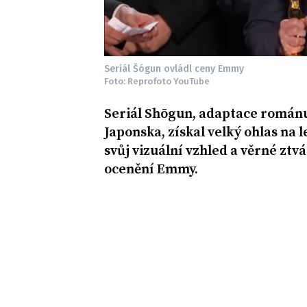
Seriál Šógun ovládl ceny Emmy
Foto: Reprofoto YouTube
Seriál Shōgun, adaptace románu
Japonska, získal velký ohlas na
svůj vizuální vzhled a věrné ztvá
ocenění Emmy.