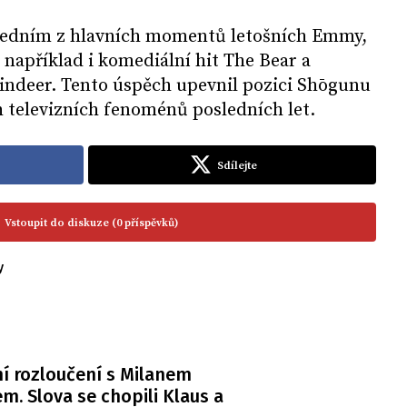
 jedním z hlavních momentů letošních Emmy,
l například i komediální hit The Bear a
eindeer. Tento úspěch upevnil pozici Shōgunu
h televizních fenoménů posledních let.
Sdílejte
Vstoupit do diskuze (0 příspěvků)
y
í rozloučení s Milanem
m. Slova se chopili Klaus a