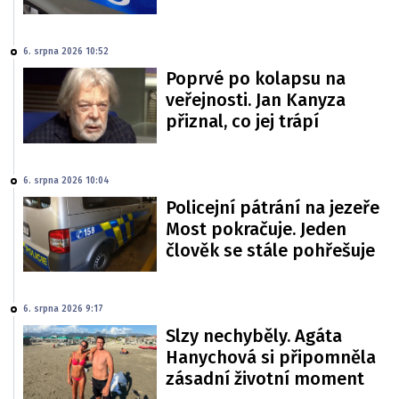
6. srpna 2026 10:52
Poprvé po kolapsu na
veřejnosti. Jan Kanyza
přiznal, co jej trápí
6. srpna 2026 10:04
Policejní pátrání na jezeře
Most pokračuje. Jeden
člověk se stále pohřešuje
6. srpna 2026 9:17
Slzy nechyběly. Agáta
Hanychová si připomněla
zásadní životní moment