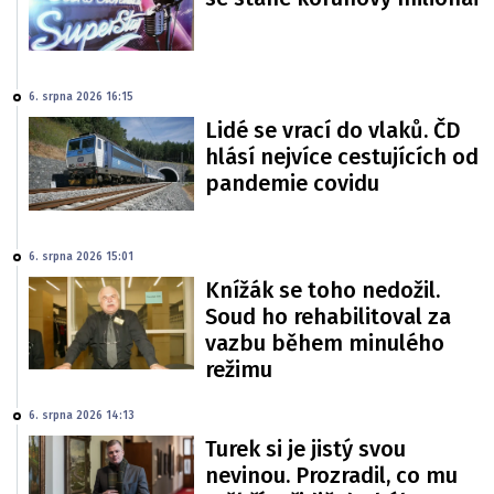
6. srpna 2026 16:15
Lidé se vrací do vlaků. ČD
hlásí nejvíce cestujících od
pandemie covidu
6. srpna 2026 15:01
Knížák se toho nedožil.
Soud ho rehabilitoval za
vazbu během minulého
režimu
6. srpna 2026 14:13
Turek si je jistý svou
nevinou. Prozradil, co mu