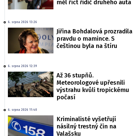
měl říct řidič druhého auta
6. srpna 2026 13:26
Jiřina Bohdalová prozradila
pravdu o mamince. S
češtinou byla na štíru
6. srpna 2026 12:39
Až 36 stupňů.
Meteorologové upřesnili
výstrahu kvůli tropickému
počasí
6. srpna 2026 11:40
Kriminalisté vyšetřují
násilný trestný čin na
Valašsku