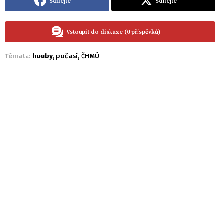
Sdílejte
Sdílejte
Vstoupit do diskuze (0 příspěvků)
Témata:
houby
,
počasí
,
ČHMÚ