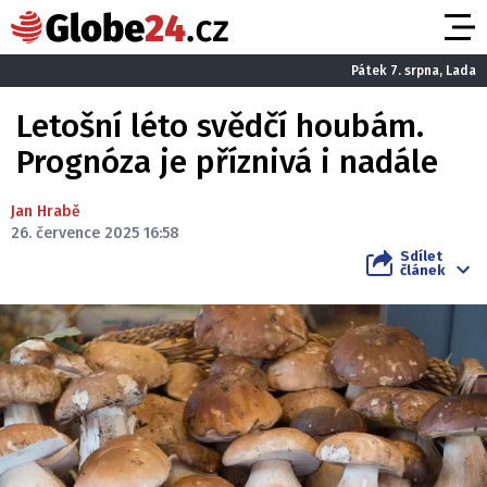
Pátek 7. srpna, Lada
Letošní léto svědčí houbám.
Prognóza je příznivá i nadále
Jan Hrabě
26. července 2025 16:58
Sdílet
článek