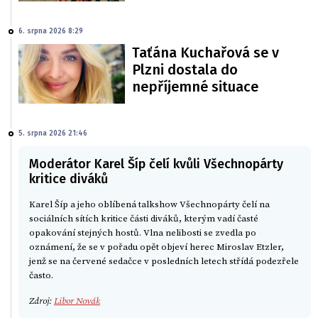
6. srpna 2026 8:29
Taťána Kuchařová se v
Plzni dostala do
nepříjemné situace
5. srpna 2026 21:46
Moderátor Karel Šíp čelí kvůli Všechnopárty
kritice diváků
Karel Šíp a jeho oblíbená talkshow Všechnopárty čelí na
sociálních sítích kritice části diváků, kterým vadí časté
opakování stejných hostů. Vlna nelibosti se zvedla po
oznámení, že se v pořadu opět objeví herec Miroslav Etzler,
jenž se na červené sedačce v posledních letech střídá podezřele
často.
Zdroj:
Libor Novák