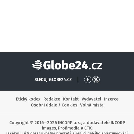
Globe24
SLEDUJ GLOBE24.CZ
Přejít
Přejít
na
na
Facebook
X
Etický kodex
Redakce
Kontakt
Vydavatel
Inzerce
Osobní údaje / Cookies
Volná místa
Copyright © 2016—2026 INCORP a. s., a dodavatelé INCORP
images, Profimedia a ČTK.
Jakékoli užití obsahu včetně převzetí, šíření či dalšího zpřístupňování