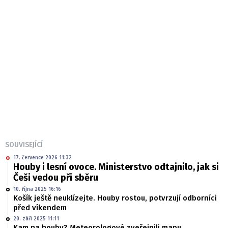
SOUVISEJÍCÍ
17. července 2026 11:32
Houby i lesní ovoce. Ministerstvo odtajnilo, jak si
Češi vedou při sběru
10. října 2025 16:16
Košík ještě neuklízejte. Houby rostou, potvrzují odborníci
před víkendem
20. září 2025 11:11
Kam na houby? Meteorologové zveřejnili mapu