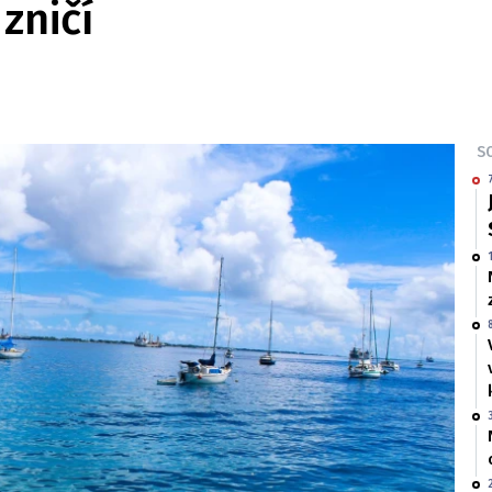
zničí
SO