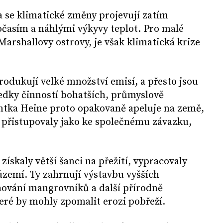
 se klimatické změny projevují zatím
asím a náhlými výkyvy teplot. Pro malé
 Marshallovy ostrovy, je však klimatická krize
odukují velké množství emisí, a přesto jsou
dky činností bohatších, průmyslově
entka Heine proto opakovaně apeluje na země,
 přistupovaly jako ke společnému závazku,
ískaly větší šanci na přežití, vypracovaly
zemí. Ty zahrnují výstavbu vyšších
ňování mangrovníků a další přírodně
teré by mohly zpomalit erozi pobřeží.