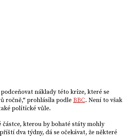
podceňovat náklady této krize, které se
rů ročně,“ prohlásila podle
BBC
. Není to však
aké politické vůle.
 částce, kterou by bohaté státy mohly
říští dva týdny, dá se očekávat, že některé