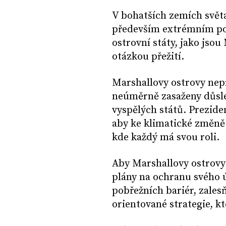
V bohatších zemích světa
především extrémním poč
ostrovní státy, jako jsou
otázkou přežití.
Marshallovy ostrovy nepr
neúměrně zasaženy důsle
vyspělých států. Prezid
aby ke klimatické změně
kde každý má svou roli.
Aby Marshallovy ostrovy z
plány na ochranu svého ú
pobřežních bariér, zales
orientované strategie, k