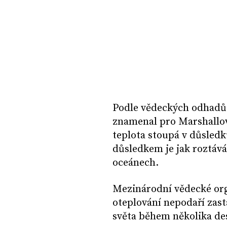
Podle vědeckých odhadů 
znamenal pro Marshallovy
teplota stoupá v důsledk
důsledkem je jak roztává
oceánech.
Mezinárodní vědecké org
oteplování nepodaří zas
světa během několika des