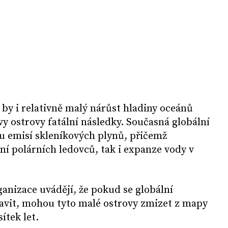
by i relativně malý nárůst hladiny oceánů
 ostrovy fatální následky. Současná globální
u emisí skleníkových plynů, přičemž
ní polárních ledovců, tak i expanze vody v
anizace uvádějí, že pokud se globální
tavit, mohou tyto malé ostrovy zmizet z mapy
ítek let.