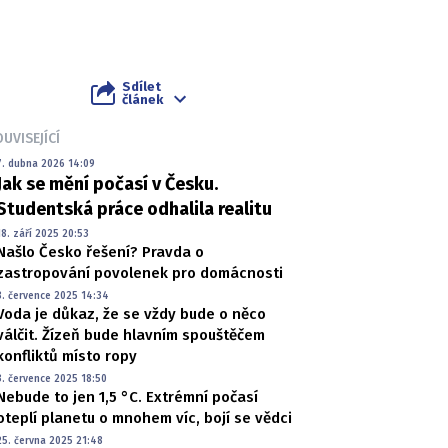
Sdílet
článek
UVISEJÍCÍ
7. dubna 2026 14:09
Jak se mění počasí v Česku.
Studentská práce odhalila realitu
18. září 2025 20:53
Našlo Česko řešení? Pravda o
zastropování povolenek pro domácnosti
8. července 2025 14:34
Voda je důkaz, že se vždy bude o něco
válčit. Žízeň bude hlavním spouštěčem
konfliktů místo ropy
3. července 2025 18:50
Nebude to jen 1,5 °C. Extrémní počasí
oteplí planetu o mnohem víc, bojí se vědci
25. června 2025 21:48