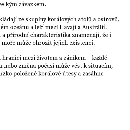
 velkým závazkem.
kládají ze skupiny korálových atolů a ostrovů,
hém oceánu a leží mezi Havají a Austrálií.
 a přírodní charakteristika znamenají, že i
 moře může ohrozit jejich existenci.
na hranici mezi životem a zánikem – každé
un nebo změna počasí může vést k situacím,
 nízko položené korálové útesy a zasáhne