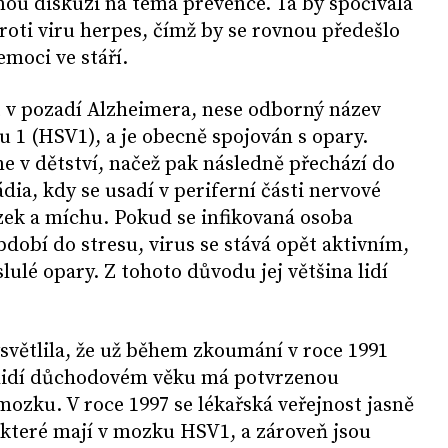
rnou diskuzi na téma prevence. Ta by spočívala
roti viru herpes, čímž by se rovnou předešlo
moci ve stáří.
t v pozadí Alzheimera, nese odborný název
u 1 (HSV1), a je obecně spojován s opary.
me v dětství, načež pak následně přechází do
dia, kdy se usadí v periferní části nervové
ek a míchu. Pokud se infikovaná osoba
obí do stresu, virus se stává opět aktivním,
ulé opary. Z tohoto důvodu jej většina lidí
světlila, že už během zkoumání v roce 1991
a lidí důchodovém věku má potvrzenou
ozku. V roce 1997 se lékařská veřejnost jasně
 které mají v mozku HSV1, a zároveň jsou