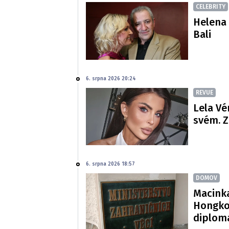
CELEBRITY
Helena 
Bali
6. srpna 2026 20:24
REVUE
Lela Vé
svém. Z
6. srpna 2026 18:57
DOMOV
Macinka
Hongko
diploma