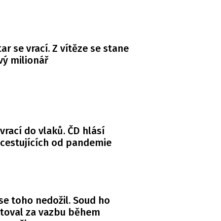
ar se vrací. Z vítěze se stane
ý milionář
 vrací do vlaků. ČD hlásí
 cestujících od pandemie
se toho nedožil. Soud ho
itoval za vazbu během