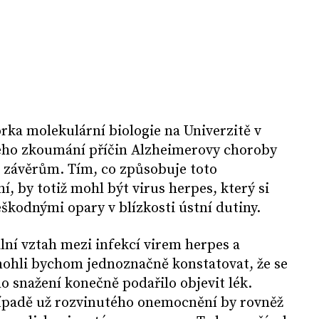
rka molekulární biologie na Univerzitě v
ho zkoumání příčin Alzheimerovy choroby
 závěrům. Tím, co způsobuje toto
, by totiž mohl být virus herpes, který si
eškodnými opary v blízkosti ústní dutiny.
ální vztah mezi infekcí virem herpes a
ohli bychom jednoznačně konstatovat, že se
o snažení konečně podařilo objevit lék.
ípadě už rozvinutého onemocnění by rovněž