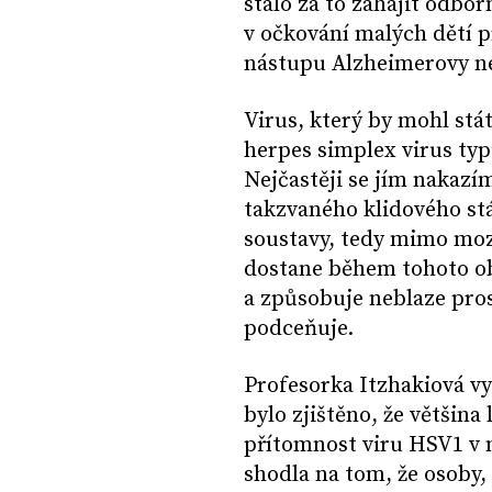
stálo za to zahájit odbo
v očkování malých dětí p
nástupu Alzheimerovy ne
Virus, který by mohl stá
herpes simplex virus typ
Nejčastěji se jím nakazí
takzvaného klidového stá
soustavy, tedy mimo moz
dostane během tohoto obd
a způsobuje neblaze prosl
podceňuje.
Profesorka Itzhakiová vy
bylo zjištěno, že většin
přítomnost viru HSV1 v m
shodla na tom, že osoby,