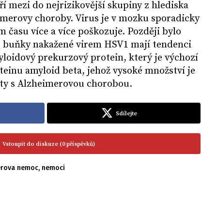
ří mezi do nejrizikovější skupiny z hlediska
erovy choroby. Virus je v mozku sporadicky
m času více a více poškozuje. Později bylo
vé buňky nakažené virem HSV1 mají tendenci
loidový prekurzový protein, který je výchozí
teinu amyloid beta, jehož vysoké množství je
nty s Alzheimerovou chorobou.
Sdílejte
Vstoupit do diskuze (0 příspěvků)
erova nemoc
,
nemoci