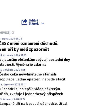
Sdílet
článek
UVISEJÍCÍ
5. srpna 2026 20:31
ČSSZ mění oznámení důchodů.
Senioři by měli zpozornět
28. července 2026 11:39
Nejstarším občankám zbývají poslední dny
platnosti. Výměna je zdarma
25. července 2026 9:25
Česko čeká nevyhnutelné stárnutí
populace. Jedno opatření nebude stačit
24. července 2026 10:11
Důchodci si polepší? Vláda některým
přidá, zvažuje i jednorázový příspěvek
13. července 2026 8:27
Kampaně cílí na budoucí důchodce. Úřad