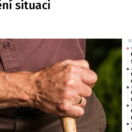
ní situaci
SO