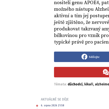
nositeli genu APOE4, pat
možného nástupu Alzheim
aktivní a tím jej postupe
ještě zjištěno, že nervo
produkovat takzvaný amy
bílkovinou pro vznik pro
typické právě pro pacie
Sdílejte
Témata:
důchodci
,
lékaři
,
alzheim
AKTUÁLNĚ SE DĚJE
6. srpna 2026 21:58