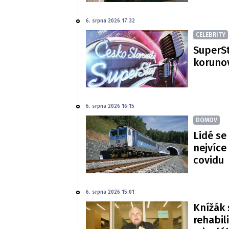
6. srpna 2026 17:32
CELEBRITY
SuperSt
korunov
6. srpna 2026 16:15
DOMOV
Lidé se
nejvíce
covidu
6. srpna 2026 15:01
Knížák 
rehabil