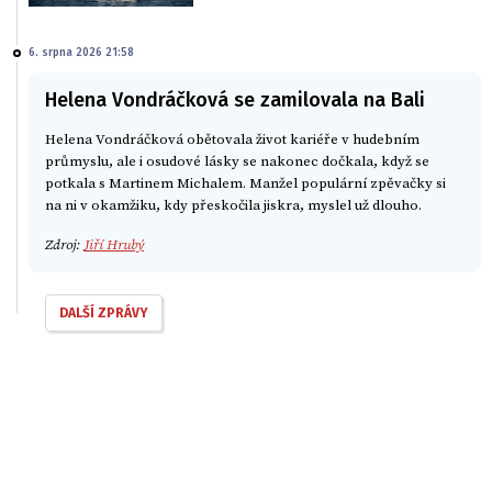
6. srpna 2026 21:58
Helena Vondráčková se zamilovala na Bali
Helena Vondráčková obětovala život kariéře v hudebním
průmyslu, ale i osudové lásky se nakonec dočkala, když se
potkala s Martinem Michalem. Manžel populární zpěvačky si
na ni v okamžiku, kdy přeskočila jiskra, myslel už dlouho.
Zdroj:
Jiří Hrubý
DALŠÍ ZPRÁVY