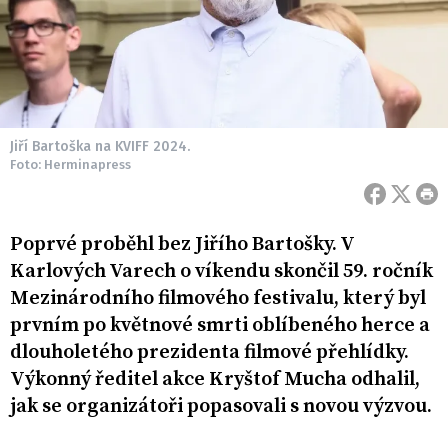
Jiří Bartoška na KVIFF 2024.
Foto: Herminapress
Poprvé proběhl bez Jiřího Bartošky. V
Karlových Varech o víkendu skončil 59. ročník
Mezinárodního filmového festivalu, který byl
prvním po květnové smrti oblíbeného herce a
dlouholetého prezidenta filmové přehlídky.
Výkonný ředitel akce Kryštof Mucha odhalil,
jak se organizátoři popasovali s novou výzvou.