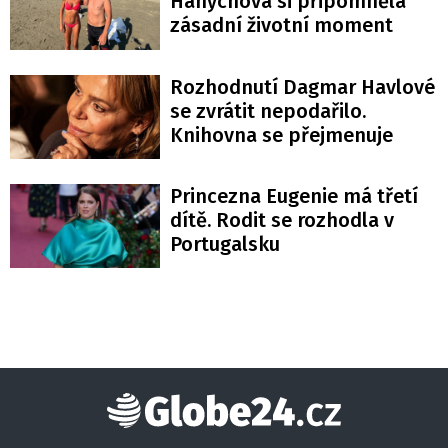
Hanychová si připomněla
zásadní životní moment
Rozhodnutí Dagmar Havlové
se zvrátit nepodařilo.
Knihovna se přejmenuje
Princezna Eugenie má třetí
dítě. Rodit se rozhodla v
Portugalsku
Globe24