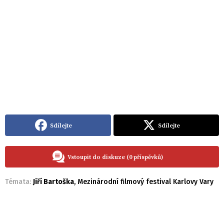
Sdílejte
Sdílejte
Vstoupit do diskuze (0 příspěvků)
Témata:
Jiří Bartoška
,
Mezinárodní filmový festival Karlovy Vary