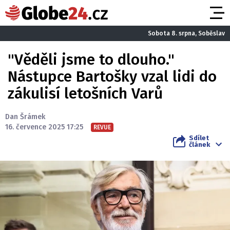
Sobota 8. srpna, Soběslav
"Věděli jsme to dlouho."
Nástupce Bartošky vzal lidi do
zákulisí letošních Varů
Dan Šrámek
16. července 2025 17:25
REVUE
Sdílet
článek