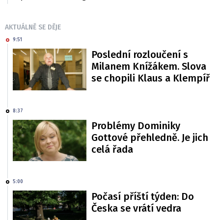
AKTUÁLNĚ SE DĚJE
9:51
Poslední rozloučení s
Milanem Knížákem. Slova
se chopili Klaus a Klempíř
8:37
Problémy Dominiky
Gottové přehledně. Je jich
celá řada
5:00
Počasí příští týden: Do
Česka se vrátí vedra