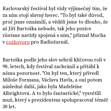
Karlovarský festival byl vždy výjimečný tím, že
za ním stojí slavný herec. "To byl také důvod,
proč jsme oznámili, a věděli jsme to dlouho, že
až Jiří Bartoška nebude, tak jeho pozice
zůstane navždy spojená s ním," přiznal Mucha
v
rozhovoru
pro Radiožurnál.
Bartoška podle jeho slov sehrál klíčovou roli v
90. letech, kdy festival zachránil a přitáhl k
němu pozornost. "On byl ten, který přivedl
Miloše Formana, Václava Havla, a oni potom
následně další, jako byla Madeleine
Albrightová. A to bylo fantastické," vysvětlil
muž, který s prezidentem spolupracoval téměř
30 let.