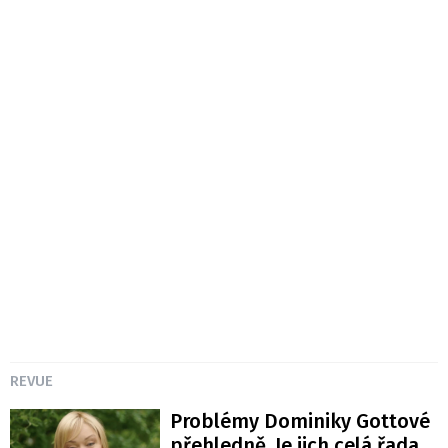
REVUE
Problémy Dominiky Gottové
přehledně. Je jich celá řada