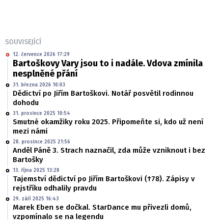
SOUVISEJÍCÍ
12. července 2026 17:29
Bartoškovy Vary jsou to i nadále. Vdova zmínila
nesplněné přání
31. března 2026 10:03
Dědictví po Jiřím Bartoškovi. Notář posvětil rodinnou
dohodu
31. prosince 2025 10:54
Smutné okamžiky roku 2025. Připomeňte si, kdo už není
mezi námi
28. prosince 2025 21:56
Anděl Páně 3. Strach naznačil, zda může vzniknout i bez
Bartošky
13. října 2025 13:28
Tajemství dědictví po Jiřím Bartoškovi (†78). Zápisy v
rejstříku odhalily pravdu
29. září 2025 16:43
Marek Eben se dočkal. StarDance mu přivezli domů,
vzpomínalo se na legendu