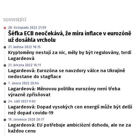
SOUVISEJÍCÍ
28. listopadu 2022 21:59
Šéfka ECB neočekává, že míra inflace v eurozóně
už dosáhla vrcholu
21. května 2022 18:15
Kryptoměny nestojí za nic, měly by být regulovány, tvrdí
Lagardeová
21. března 2022 16:11
Lagardeová: Eurozóna se navzdory válce na Ukrajině
nedostane do stagflace
7. února 2022 20:04
Lagardeová: Měnovou politiku eurozóny není třeba
výrazně zpřísňovat
24. září 2021 9:02
Lagardeová: Dopad vysokých cen energií může být delší
než dopad covidu-19
19. července 2020 20:17
Lagardeová: EU potřebuje ambiciózní dohodu, ale ne za
každou cenu