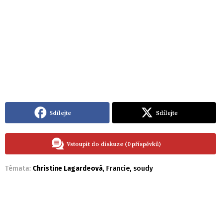
Sdílejte
Sdílejte
Vstoupit do diskuze (0 příspěvků)
Témata:
Christine Lagardeová
,
Francie
,
soudy