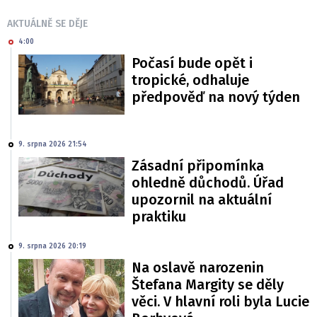
AKTUÁLNĚ SE DĚJE
4:00
Počasí bude opět i
tropické, odhaluje
předpověď na nový týden
9. srpna 2026 21:54
Zásadní připomínka
ohledně důchodů. Úřad
upozornil na aktuální
praktiku
9. srpna 2026 20:19
Na oslavě narozenin
Štefana Margity se děly
věci. V hlavní roli byla Lucie