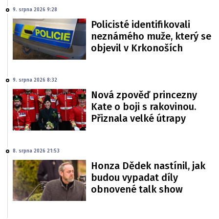
9. srpna 2026 9:28
Policisté identifikovali
neznámého muže, který se
objevil v Krkonoších
9. srpna 2026 8:32
Nová zpověď princezny
Kate o boji s rakovinou.
Přiznala velké útrapy
8. srpna 2026 21:53
Honza Dědek nastínil, jak
budou vypadat díly
obnovené talk show