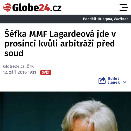
Pondělí 10. srpna, Vavřinec
Šéfka MMF Lagardeová jde v
prosinci kvůli arbitráži před
soud
Globe24.cz
,
ČTK
12. září 2016 19:11
SVĚT
Sdílet
článek