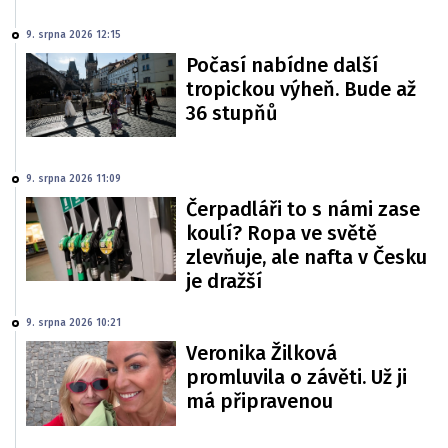
9. srpna 2026 12:15
Počasí nabídne další
tropickou výheň. Bude až
36 stupňů
9. srpna 2026 11:09
Čerpadláři to s námi zase
koulí? Ropa ve světě
zlevňuje, ale nafta v Česku
je dražší
9. srpna 2026 10:21
Veronika Žilková
promluvila o závěti. Už ji
má připravenou