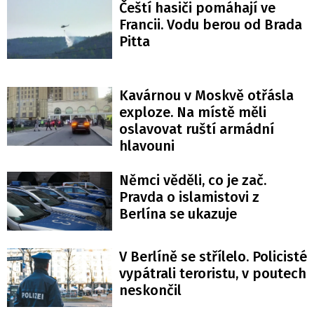
Čeští hasiči pomáhají ve
Francii. Vodu berou od Brada
Pitta
Kavárnou v Moskvě otřásla
exploze. Na místě měli
oslavovat ruští armádní
hlavouni
Němci věděli, co je zač.
Pravda o islamistovi z
Berlína se ukazuje
V Berlíně se střílelo. Policisté
vypátrali teroristu, v poutech
neskončil