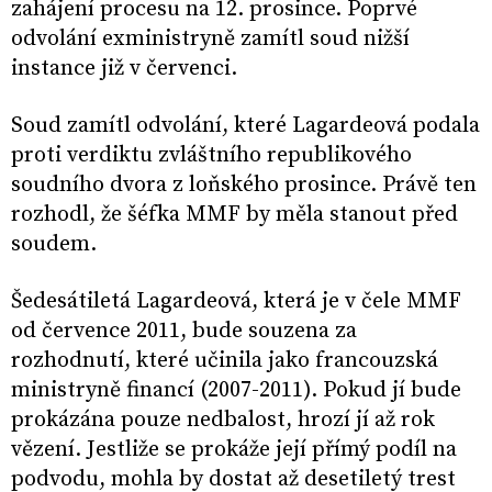
zahájení procesu na 12. prosince. Poprvé
odvolání exministryně zamítl soud nižší
instance již v červenci.
Soud zamítl odvolání, které Lagardeová podala
proti verdiktu zvláštního republikového
soudního dvora z loňského prosince. Právě ten
rozhodl, že šéfka MMF by měla stanout před
soudem.
Šedesátiletá Lagardeová, která je v čele MMF
od července 2011, bude souzena za
rozhodnutí, které učinila jako francouzská
ministryně financí (2007-2011). Pokud jí bude
prokázána pouze nedbalost, hrozí jí až rok
vězení. Jestliže se prokáže její přímý podíl na
podvodu, mohla by dostat až desetiletý trest