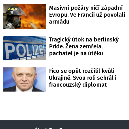
Masivní požáry ničí západní
Evropu. Ve Francii už povolali
armádu
Tragický útok na berlínský
Pride. Žena zemřela,
pachatel je na útěku
Fico se opět rozčílil kvůli
Ukrajině. Svou roli sehrál i
francouzský diplomat