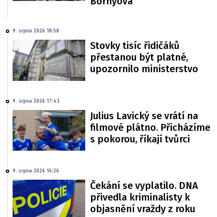
Borhyová
9. srpna 2026 18:58
Stovky tisíc řidičáků
přestanou být platné,
upozornilo ministerstvo
9. srpna 2026 17:43
Julius Lavický se vrátí na
filmové plátno. Přicházíme
s pokorou, říkají tvůrci
9. srpna 2026 16:26
Čekání se vyplatilo. DNA
přivedla kriminalisty k
objasnění vraždy z roku