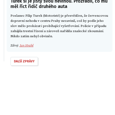
Turek si je jistý svou nevinou. Prozradil, co mu
měl říct řidič druhého auta
Poslanec Filip Turek (Motoristé) je přesvědčen, že červencovou
dopravní nehodu v centru Prahy nezavinil, což by podle jeho
slov mělo prokázat i probíhající vyšetřování. Policie v případu
zahájila trestní řízení a zároveň nařídila znalecké zkoumání.
Nikdo zatím nebyl obviněn.
Zdroj:
Jan Hrabě
DALŠÍ ZPRÁVY