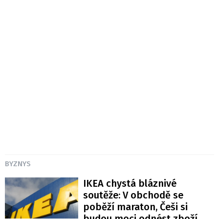
BYZNYS
IKEA chystá bláznivé
soutěže: V obchodě se
poběží maraton, Češi si
budou moci odnést zboží