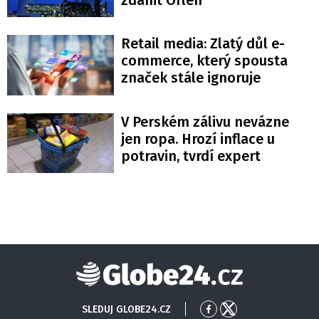
Retail media: Zlatý důl e-
commerce, který spousta
značek stále ignoruje
V Perském zálivu nevázne
jen ropa. Hrozí inflace u
potravin, tvrdí expert
Globe24
SLEDUJ GLOBE24.CZ
Přejít
Přejít