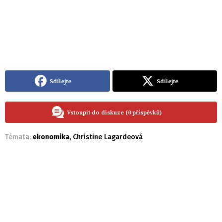
Sdílejte
Sdílejte
Vstoupit do diskuze (0 příspěvků)
Témata:
ekonomika
,
Christine Lagardeová