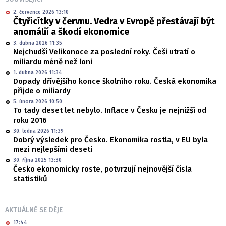
2. července 2026 13:10
Čtyřicítky v červnu. Vedra v Evropě přestávají být
anomálií a škodí ekonomice
3. dubna 2026 11:35
Nejchudší Velikonoce za poslední roky. Češi utratí o
miliardu méně než loni
1. dubna 2026 11:34
Dopady dřívějšího konce školního roku. Česká ekonomika
přijde o miliardy
5. února 2026 10:50
To tady deset let nebylo. Inflace v Česku je nejnižší od
roku 2016
30. ledna 2026 11:39
Dobrý výsledek pro Česko. Ekonomika rostla, v EU byla
mezi nejlepšími deseti
30. října 2025 13:30
Česko ekonomicky roste, potvrzují nejnovější čísla
statistiků
AKTUÁLNĚ SE DĚJE
17:44