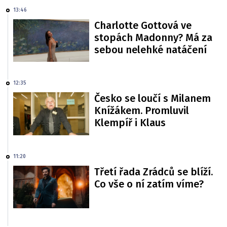
13:46
Charlotte Gottová ve
stopách Madonny? Má za
sebou nelehké natáčení
12:35
Česko se loučí s Milanem
Knížákem. Promluvil
Klempíř i Klaus
11:20
Třetí řada Zrádců se blíží.
Co vše o ní zatím víme?