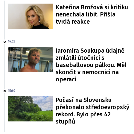
Kateřina Brožová si kritiku
nenechala líbit. Přišla
tvrdá reakce
16:28
Jaromíra Soukupa údajně
zmlátili útočníci s
baseballovou pálkou. Měl
skončit v nemocnici na
operaci
15:00
Počasí na Slovensku
překonalo středoevropský
rekord. Bylo přes 42
stupňů