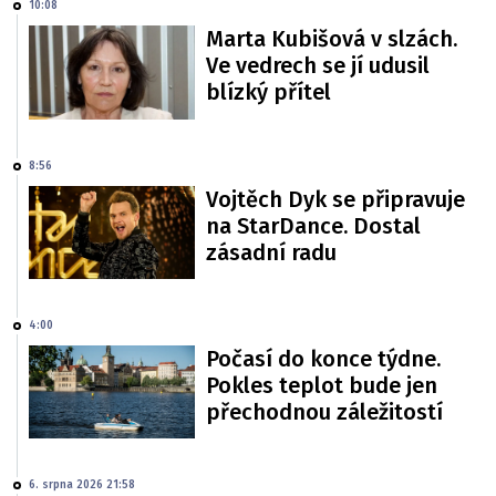
10:08
Marta Kubišová v slzách.
Ve vedrech se jí udusil
blízký přítel
8:56
Vojtěch Dyk se připravuje
na StarDance. Dostal
zásadní radu
4:00
Počasí do konce týdne.
Pokles teplot bude jen
přechodnou záležitostí
6. srpna 2026 21:58