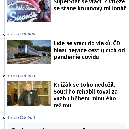
SuperStar se vrací. Z vítěze
se stane korunový milionář
6. srpna 2026 16:15
Lidé se vrací do vlaků. ČD
hlásí nejvíce cestujících od
pandemie covidu
6. srpna 2026 15:01
Knížák se toho nedožil.
Soud ho rehabilitoval za
vazbu během minulého
režimu
6. srpna 2026 14:13