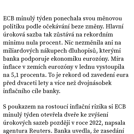
ECB minulý týden ponechala svou měnovou
politiku podle očekávání beze změny. Hlavní
úroková sazba tak zůstává na rekordním
minimu nula procent. Nic nezměnila ani na
miliardových nákupech dluhopisů, kterými
banka podporuje ekonomiku eurozóny. Míra
inflace v zemích eurozóny v lednu vystoupila
na 5,1 procenta. To je rekord od zavedení eura
před dvaceti lety a více než dvojnásobek
inflačního cíle banky.
S poukazem na rostoucí inflační rizika si ECB
minulý týden otevřela dveře ke zvýšení
úrokových sazeb později v roce 2022, napsala
agentura Reuters. Banka uvedla, že zasedání