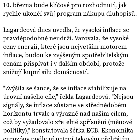
10. března bude klíčové pro rozhodnutí, jak
rychle ukončí svůj program nákupu dluhopisů.
Lagardeová dnes uvedla, že vysoká inflace se
pravděpodobně neudrží. Varovala, že vysoké
ceny energií, které jsou největším motorem
inflace, budou ke zvýšeným spotřebitelským
cenám přispívat i v dalším období, protože
snižují kupní sílu domácností.
"Zvýšila se šance, že se inflace stabilizuje na
úrovni našeho cíle," řekla Lagardeová. "Nejsou
signály, že inflace zůstane ve střednědobém
horizontu trvale a výrazně nad naším cílem,
což by vyžadovalo zřetelné zpřísnění (měnové
politiky)," konstatovala šéfka ECB. Ekonomika
eurozóny podle ní netrpí takovým přehřátím,