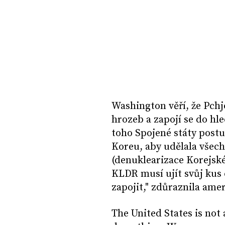
Washington věří, že Pchjo
hrozeb a zapojí se do hl
toho Spojené státy postu
Koreu, aby udělala všec
(denuklearizace Korejsk
KLDR musí ujít svůj kus
zapojit," zdůraznila ame
The United States is not