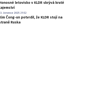
Honosné letovisko v KLDR skrývá kruté
tajemství
13. července 2025 21:52
Kim Čong-un potvrdil, že KLDR stojí na
straně Ruska