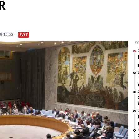
R
9 15:56
SVĚT
SO