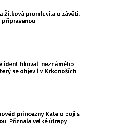
a Žilková promluvila o závěti.
á připravenou
té identifikovali neznámého
terý se objevil v Krkonoších
ověď princezny Kate o boji s
ou. Přiznala velké útrapy