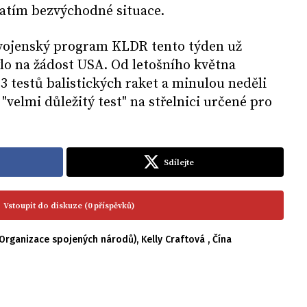
atím bezvýchodné situace.
 vojenský program KLDR tento týden už
lo na žádost USA. Od letošního května
3 testů balistických raket a minulou neděli
"velmi důležitý test" na střelnici určené pro
Sdílejte
Vstoupit do diskuze (0 příspěvků)
Organizace spojených národů)
,
Kelly Craftová
,
Čína