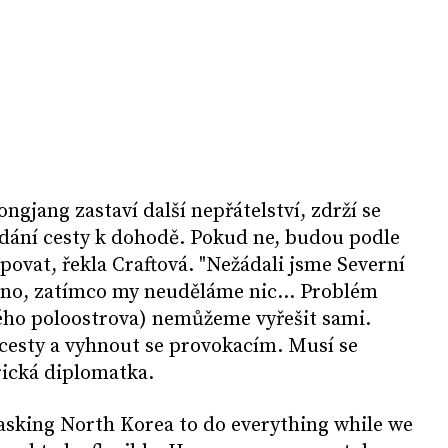
ngjang zastaví další nepřátelství, zdrží se
edání cesty k dohodě. Pokud ne, budou podle
povat, řekla Craftová. "Nežádali jsme Severní
hno, zatímco my neuděláme nic... Problém
ého poloostrova) nemůžeme vyřešit sami.
 cesty a vyhnout se provokacím. Musí se
rická diplomatka.
 asking North Korea to do everything while we