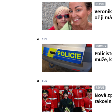
REVUE
Veronik
Už ji m
9:28
DOMOV
Policis
muže, k
8:32
REVUE
Nová zp
rakovin