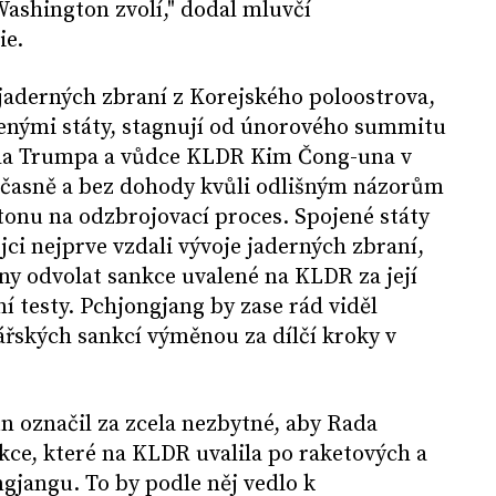
 Washington zvolí," dodal mluvčí
ie.
jaderných zbraní z Korejského poloostrova,
enými státy, stagnují od únorového summitu
da Trumpa a vůdce KLDR Kim Čong-una v
edčasně a bez dohody kvůli odlišným názorům
onu na odzbrojovací proces. Spojené státy
jci nejprve vzdali vývoje jaderných zbraní,
ny odvolat sankce uvalené na KLDR za její
í testy. Pchjongjang by zase rád viděl
řských sankcí výměnou za dílčí kroky v
n označil za zcela nezbytné, aby Rada
kce, které na KLDR uvalila po raketových a
gjangu. To by podle něj vedlo k