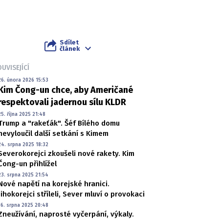
Sdílet
článek
UVISEJÍCÍ
26. února 2026 15:53
Kim Čong-un chce, aby Američané
respektovali jadernou sílu KLDR
25. října 2025 21:48
Trump a "rakeťák". Šéf Bílého domu
nevyloučil další setkání s Kimem
24. srpna 2025 18:32
Severokorejci zkoušeli nové rakety. Kim
Čong-un přihlížel
23. srpna 2025 21:54
Nové napětí na korejské hranici.
Jihokorejci stříleli, Sever mluví o provokaci
16. srpna 2025 20:48
Zneužívání, naprosté vyčerpání, výkaly.