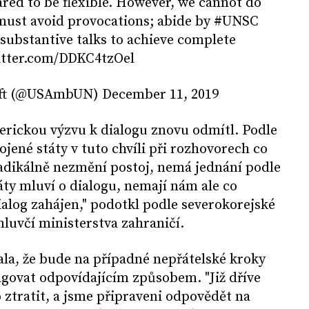
red to be flexible. However, we cannot do
 must avoid provocations; abide by #UNSC
 substantive talks to achieve complete
witter.com/DDKC4tzOel
ft (@USAmbUN) December 11, 2019
erickou výzvu k dialogu znovu odmítl. Podle
jené státy v tuto chvíli při rozhovorech co
dikálně nezmění postoj, nemá jednání podle
ty mluví o dialogu, nemají nám ale co
ialog zahájen," podotkl podle severokorejské
luvčí ministerstva zahraničí.
la, že bude na případné nepřátelské kroky
agovat odpovídajícím způsobem. "Již dříve
 ztratit, a jsme připraveni odpovědět na