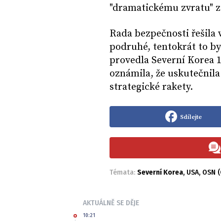
"dramatickému zvratu" z
Rada bezpečnosti řešila
podruhé, tentokrát to by
provedla Severní Korea 1
oznámila, že uskutečnila 
strategické rakety.
Sdílejte
Témata:
Severní Korea
,
USA
,
OSN (
AKTUÁLNĚ SE DĚJE
10:21