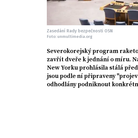
Zasedání Rady bezpečnosti OSN
Foto: unmultimedia.org
Severokorejský program raketov
zavřít dveře k jednání o míru. 
New Yorku prohlásila stálá před
jsou podle ní připraveny "proje
odhodlány podniknout konkrétní