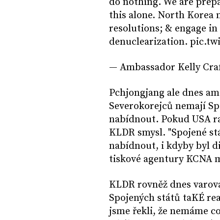
do nothing. We are prepa
this alone. North Korea
resolutions; & engage in
denuclearization. pic.t
— Ambassador Kelly Cra
Pchjongjang ale dnes am
Severokorejců nemají Spo
nabídnout. Pokud USA ra
KLDR smysl. "Spojené stá
nabídnout, i kdyby byl d
tiskové agentury KCNA m
KLDR rovněž dnes varova
Spojených států taKÉ re
jsme řekli, že nemáme co