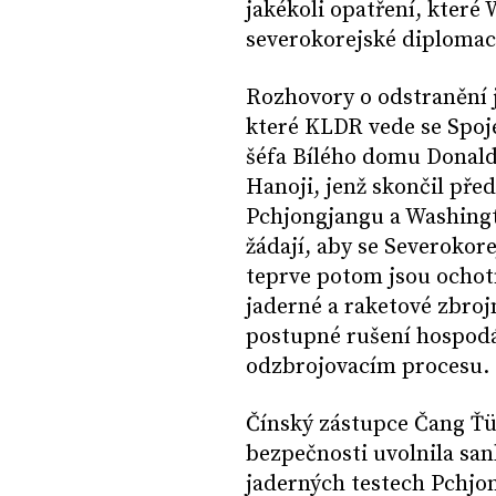
jakékoli opatření, které
severokorejské diplomac
Rozhovory o odstranění 
které KLDR vede se Spoj
šéfa Bílého domu Donal
Hanoji, jenž skončil př
Pchjongjangu a Washingt
žádají, aby se Severokore
teprve potom jsou ochot
jaderné a raketové zbrojn
postupné rušení hospodá
odzbrojovacím procesu.
Čínský zástupce Čang Ťü
bezpečnosti uvolnila san
jaderných testech Pchjon