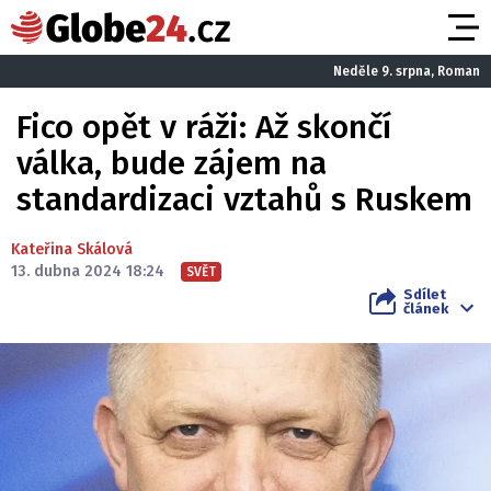
Neděle 9. srpna, Roman
Fico opět v ráži: Až skončí
válka, bude zájem na
standardizaci vztahů s Ruskem
Kateřina Skálová
13. dubna 2024 18:24
SVĚT
Sdílet
článek