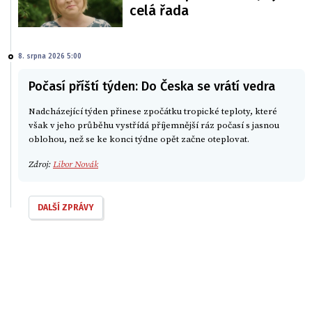
celá řada
8. srpna 2026 5:00
Počasí příští týden: Do Česka se vrátí vedra
Nadcházející týden přinese zpočátku tropické teploty, které
však v jeho průběhu vystřídá příjemnější ráz počasí s jasnou
oblohou, než se ke konci týdne opět začne oteplovat.
Zdroj:
Libor Novák
DALŠÍ ZPRÁVY