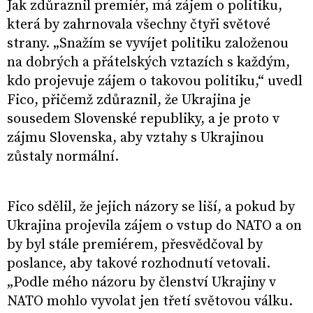
Jak zdůraznil premiér, má zájem o politiku,
která by zahrnovala všechny čtyři světové
strany. „Snažím se vyvíjet politiku založenou
na dobrých a přátelských vztazích s každým,
kdo projevuje zájem o takovou politiku,“ uvedl
Fico, přičemž zdůraznil, že Ukrajina je
sousedem Slovenské republiky, a je proto v
zájmu Slovenska, aby vztahy s Ukrajinou
zůstaly normální.
Fico sdělil, že jejich názory se liší, a pokud by
Ukrajina projevila zájem o vstup do NATO a on
by byl stále premiérem, přesvědčoval by
poslance, aby takové rozhodnutí vetovali.
„Podle mého názoru by členství Ukrajiny v
NATO mohlo vyvolat jen třetí světovou válku.