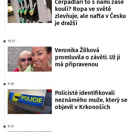
Čerpadláři to s námi zase
koulí? Ropa ve světě
zlevňuje, ale nafta v Česku
je dražší
10:21
Veronika Žilková
promluvila o závěti. Už ji
má připravenou
9:28
Policisté identifikovali
neznámého muže, který se
objevil v Krkonoších
8:32