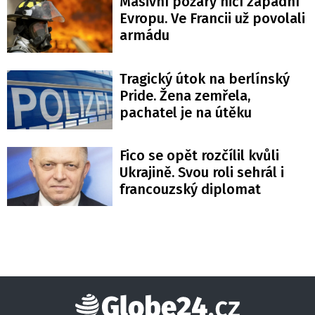
Masivní požáry ničí západní
Evropu. Ve Francii už povolali
armádu
Tragický útok na berlínský
Pride. Žena zemřela,
pachatel je na útěku
Fico se opět rozčílil kvůli
Ukrajině. Svou roli sehrál i
francouzský diplomat
Globe24