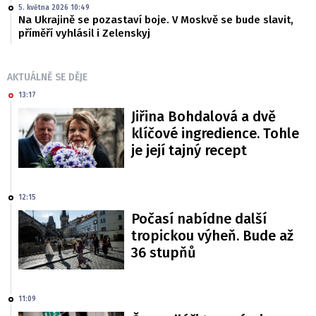
5. května 2026 10:49
Na Ukrajině se pozastaví boje. V Moskvě se bude slavit,
příměří vyhlásil i Zelenskyj
AKTUÁLNĚ SE DĚJE
13:17
Jiřina Bohdalová a dvě
klíčové ingredience. Tohle
je její tajný recept
12:15
Počasí nabídne další
tropickou výheň. Bude až
36 stupňů
11:09