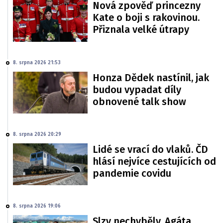
Nová zpověď princezny
Kate o boji s rakovinou.
Přiznala velké útrapy
8. srpna 2026 21:53
Honza Dědek nastínil, jak
budou vypadat díly
obnovené talk show
8. srpna 2026 20:29
Lidé se vrací do vlaků. ČD
hlásí nejvíce cestujících od
pandemie covidu
8. srpna 2026 19:06
Slzy nechyběly. Agáta