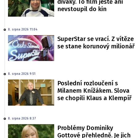
diváky. To film ještě ani
nevstoupil do kin
8. srpna 2026 11:04
SuperStar se vrací. Z vítěze
se stane korunový milionář
8. srpna 2026 9:51
Poslední rozloučení s
Milanem Knížákem. Slova
se chopili Klaus a Klempíř
8. srpna 2026 8:37
Problémy Dominiky
Gottové přehledně. Je jich