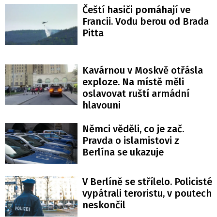
Čeští hasiči pomáhají ve
Francii. Vodu berou od Brada
Pitta
Kavárnou v Moskvě otřásla
exploze. Na místě měli
oslavovat ruští armádní
hlavouni
Němci věděli, co je zač.
Pravda o islamistovi z
Berlína se ukazuje
V Berlíně se střílelo. Policisté
vypátrali teroristu, v poutech
neskončil