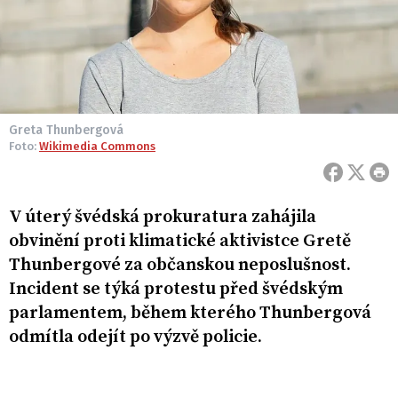
Greta Thunbergová
Foto:
Wikimedia Commons
V úterý švédská prokuratura zahájila
obvinění proti klimatické aktivistce Gretě
Thunbergové za občanskou neposlušnost.
Incident se týká protestu před švédským
parlamentem, během kterého Thunbergová
odmítla odejít po výzvě policie.