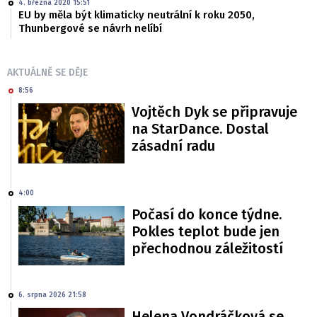
4. března 2020 15:51
EU by měla být klimaticky neutrální k roku 2050,
Thunbergové se návrh nelíbí
AKTUÁLNĚ SE DĚJE
8:56
Vojtěch Dyk se připravuje
na StarDance. Dostal
zásadní radu
4:00
Počasí do konce týdne.
Pokles teplot bude jen
přechodnou záležitostí
6. srpna 2026 21:58
Helena Vondráčková se