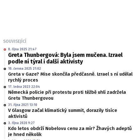
SOUVISEJÍCÍ
8. října 2025 21:47
Greta Thunbergová: Byla jsem mučena. Izrael
podle ní týral i další aktivisty
10. června 2025 21:02
Greta v Gaze? Mise skončila předčasně. Izrael s ní udělal
rychlý proces
17. ledna 2023 22:04
Německá policie při protestu proti těžbě uhlí zadržela
Gretu Thunbergovou
31. října 2021 13:10
V Glasgow začal klimatický summit, dorazily tisíce
aktivistů
3. října 2020 9:27
Kdo letos obdrží Nobelovu cenu za mír? Žhavých adeptů
je hned několik