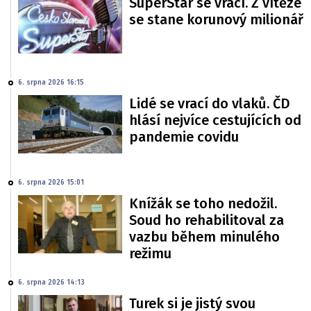
SuperStar se vrací. Z vítěze
se stane korunový milionář
6. srpna 2026 16:15
Lidé se vrací do vlaků. ČD
hlásí nejvíce cestujících od
pandemie covidu
6. srpna 2026 15:01
Knížák se toho nedožil.
Soud ho rehabilitoval za
vazbu během minulého
režimu
6. srpna 2026 14:13
Turek si je jistý svou