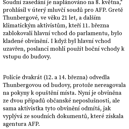
Soudní zasedání je naplánováno na 8. května,"
prohlásil v úterý mluvčí soudů pro AFP. Gretě
Thunbergové, ve věku 21 let, a dalším
klimatickým aktivistům, kteří 11. března
zablokovali hlavní vchod do parlamentu, bylo
kladené obvinění. I když byl hlavní vchod
uzavřen, poslanci mohli použít boční vchody k
vstupu do budovy.
Policie dvakrát (12. a 14. března) odvedla
Thunbergovou od budovy, protože nereagovala
na pokyny k opuštění místa. Nyní je obviněna
ze dvou případů občanské neposlušnosti, ale
sama aktivistka tyto obvinění odmítá, jak
vyplývá ze soudních dokumentů, které získala
agentura AFP.