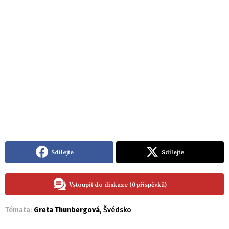
Sdílejte
Sdílejte
Vstoupit do diskuze (0 příspěvků)
Témata:
Greta Thunbergová
,
Švédsko