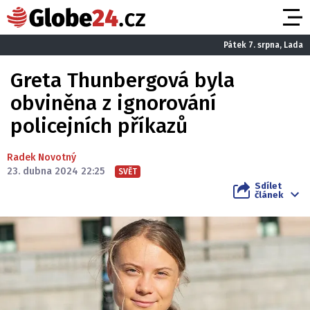
Pátek 7. srpna, Lada
Greta Thunbergová byla
obviněna z ignorování
policejních příkazů
Radek Novotný
23. dubna 2024 22:25
SVĚT
Sdílet
článek