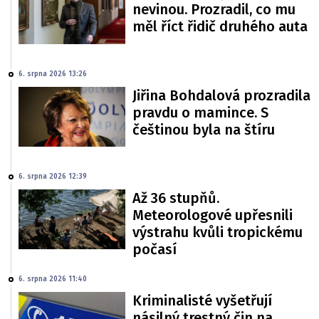
nevinou. Prozradil, co mu
měl říct řidič druhého auta
6. srpna 2026 13:26
Jiřina Bohdalová prozradila
pravdu o mamince. S
češtinou byla na štíru
6. srpna 2026 12:39
Až 36 stupňů.
Meteorologové upřesnili
výstrahu kvůli tropickému
počasí
6. srpna 2026 11:40
Kriminalisté vyšetřují
násilný trestný čin na