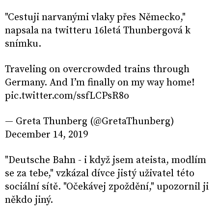
"Cestuji narvanými vlaky přes Německo,"
napsala na twitteru 16letá Thunbergová k
snímku.
Traveling on overcrowded trains through
Germany. And I’m finally on my way home!
pic.twitter.com/ssfLCPsR8o
— Greta Thunberg (@GretaThunberg)
December 14, 2019
"Deutsche Bahn - i když jsem ateista, modlím
se za tebe," vzkázal dívce jistý uživatel této
sociální sítě. "Očekávej zpoždění," upozornil ji
někdo jiný.