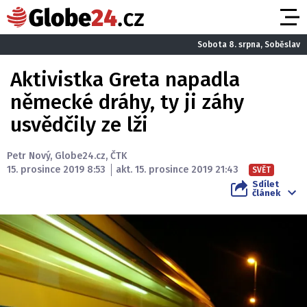
Sobota 8. srpna, Soběslav
Aktivistka Greta napadla
německé dráhy, ty ji záhy
usvědčily ze lži
Petr Nový
,
Globe24.cz
,
ČTK
15. prosince 2019 8:53
akt. 15. prosince 2019 21:43
SVĚT
Sdílet
článek