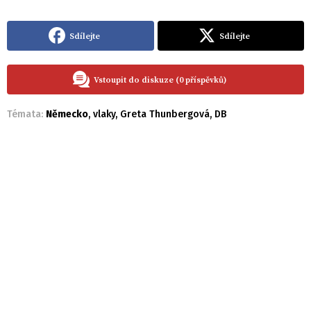
Sdílejte
Sdílejte
Vstoupit do diskuze (0 příspěvků)
Témata:
Německo
,
vlaky
,
Greta Thunbergová
,
DB