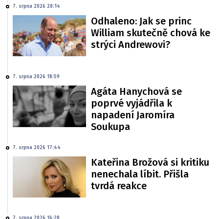
7. srpna 2026 20:14
Odhaleno: Jak se princ
William skutečně chová ke
strýci Andrewovi?
7. srpna 2026 18:59
Agáta Hanychová se
poprvé vyjádřila k
napadení Jaromíra
Soukupa
7. srpna 2026 17:44
Kateřina Brožová si kritiku
nenechala líbit. Přišla
tvrdá reakce
7. srpna 2026 16:28