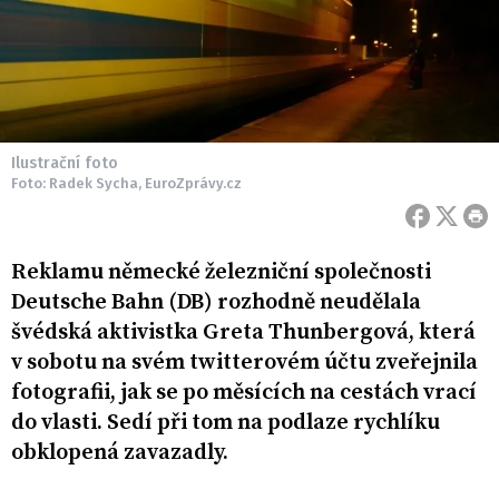
Ilustrační foto
Foto: Radek Sycha, EuroZprávy.cz
Reklamu německé železniční společnosti
Deutsche Bahn (DB) rozhodně neudělala
švédská aktivistka Greta Thunbergová, která
v sobotu na svém twitterovém účtu zveřejnila
fotografii, jak se po měsících na cestách vrací
do vlasti. Sedí při tom na podlaze rychlíku
obklopená zavazadly.