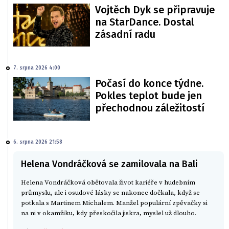
Vojtěch Dyk se připravuje
na StarDance. Dostal
zásadní radu
7. srpna 2026 4:00
Počasí do konce týdne.
Pokles teplot bude jen
přechodnou záležitostí
6. srpna 2026 21:58
Helena Vondráčková se zamilovala na Bali
Helena Vondráčková obětovala život kariéře v hudebním
průmyslu, ale i osudové lásky se nakonec dočkala, když se
potkala s Martinem Michalem. Manžel populární zpěvačky si
na ni v okamžiku, kdy přeskočila jiskra, myslel už dlouho.