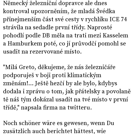
Německý železniční dopravce ale dnes
kontroval upozorněním, že mladá Švédka
přinejmenším část své cesty v rychlíku ICE 74
strávila na sedadle první třídy. Naprosté
pohodlí podle DB měla na trati mezi Kasselem
a Hamburkem poté, co jí průvodčí pomohl se
usadit na rezervované místo.
"Milá Greto, děkujeme, že nás železničáře
podporuješ v boji proti klimatickým
změnám!... Ještě hezčí by ale bylo, kdybys
dodala i zprávu o tom, jak přátelsky a povolaně
tě náš tým dokázal usadit na tvé místo v první
třídě," napsala firma na twitteru.
Noch schöner wäre es gewesen, wenn Du
zusätzlich auch berichtet hättest, wie