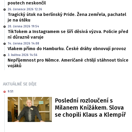
poutech neskončil
26. července 2026 12:36
Tragický útok na berlínský Pride. Žena zemřela, pachatel
je na útěku
20. června 2026 19:54
TikTokem a Instagramem se šíří děsivá výzva. Policie před
ní důrazně varuje
14. června 2026 14:08
Vlakem přímo do Hamburku. České dráhy obnovují provoz
3. května 2026 14:56
Nepříjemnost pro Němce. Američané chtějí stáhnout tisíce
vojáků
AKTUÁLNĚ SE DĚJE
9:51
Poslední rozloučení s
Milanem Knížákem. Slova
se chopili Klaus a Klempíř