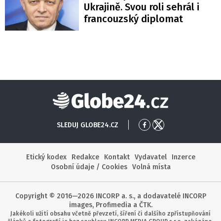
Ukrajině. Svou roli sehrál i
francouzský diplomat
Globe24
SLEDUJ GLOBE24.CZ
Přejít
Přejít
na
na
Facebook
X
Etický kodex
Redakce
Kontakt
Vydavatel
Inzerce
Osobní údaje / Cookies
Volná místa
Copyright © 2016—2026 INCORP a. s., a dodavatelé INCORP
images, Profimedia a ČTK.
Jakékoli užití obsahu včetně převzetí, šíření či dalšího zpřístupňování