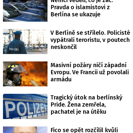
Němci věděli, co je zač.
Pravda o islamistovi z
Berlína se ukazuje
V Berlíně se střílelo. Policisté
vypátrali teroristu, v poutech
neskončil
Masivní požáry ničí západní
Evropu. Ve Francii už povolali
armádu
Tragický útok na berlínský
Pride. Žena zemřela,
pachatel je na útěku
Fico se opět rozčílil kvůli