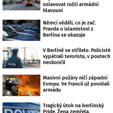
oslavovat ruští armádní
hlavouni
Němci věděli, co je zač.
Pravda o islamistovi z
Berlína se ukazuje
V Berlíně se střílelo. Policisté
vypátrali teroristu, v poutech
neskončil
Masivní požáry ničí západní
Evropu. Ve Francii už povolali
armádu
Tragický útok na berlínský
Pride. Žena zemřela,