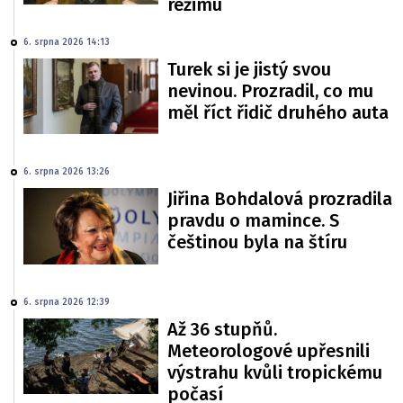
režimu
6. srpna 2026 14:13
Turek si je jistý svou
nevinou. Prozradil, co mu
měl říct řidič druhého auta
6. srpna 2026 13:26
Jiřina Bohdalová prozradila
pravdu o mamince. S
češtinou byla na štíru
6. srpna 2026 12:39
Až 36 stupňů.
Meteorologové upřesnili
výstrahu kvůli tropickému
počasí