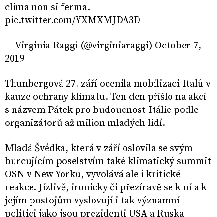
clima non si ferma.
pic.twitter.com/YXMXMJDA3D
— Virginia Raggi (@virginiaraggi) October 7,
2019
Thunbergová 27. září ocenila mobilizaci Italů v
kauze ochrany klimatu. Ten den přišlo na akci
s názvem Pátek pro budoucnost Itálie podle
organizátorů až milion mladých lidí.
Mladá Švédka, která v září oslovila se svým
burcujícím poselstvím také klimatický summit
OSN v New Yorku, vyvolává ale i kritické
reakce. Jízlivě, ironicky či přezíravě se k ní a k
jejím postojům vyslovují i tak významní
politici jako jsou prezidenti USA a Ruska