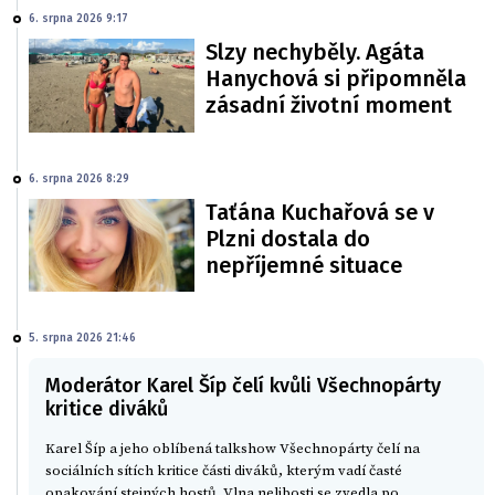
6. srpna 2026 9:17
Slzy nechyběly. Agáta
Hanychová si připomněla
zásadní životní moment
6. srpna 2026 8:29
Taťána Kuchařová se v
Plzni dostala do
nepříjemné situace
5. srpna 2026 21:46
Moderátor Karel Šíp čelí kvůli Všechnopárty
kritice diváků
Karel Šíp a jeho oblíbená talkshow Všechnopárty čelí na
sociálních sítích kritice části diváků, kterým vadí časté
opakování stejných hostů. Vlna nelibosti se zvedla po