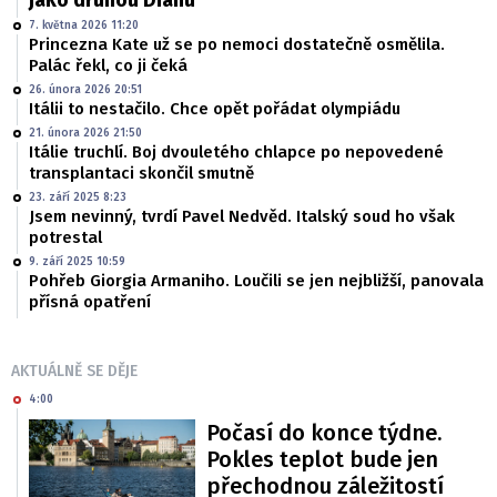
jako druhou Dianu
7. května 2026 11:20
Princezna Kate už se po nemoci dostatečně osmělila.
Palác řekl, co ji čeká
26. února 2026 20:51
Itálii to nestačilo. Chce opět pořádat olympiádu
21. února 2026 21:50
Itálie truchlí. Boj dvouletého chlapce po nepovedené
transplantaci skončil smutně
23. září 2025 8:23
Jsem nevinný, tvrdí Pavel Nedvěd. Italský soud ho však
potrestal
9. září 2025 10:59
Pohřeb Giorgia Armaniho. Loučili se jen nejbližší, panovala
přísná opatření
AKTUÁLNĚ SE DĚJE
4:00
Počasí do konce týdne.
Pokles teplot bude jen
přechodnou záležitostí