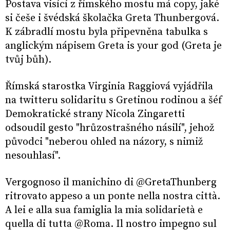
Postava visící z římského mostu má copy, jaké
si češe i švédská školačka Greta Thunbergová.
K zábradlí mostu byla připevněna tabulka s
anglickým nápisem Greta is your god (Greta je
tvůj bůh).
Římská starostka Virginia Raggiová vyjádřila
na twitteru solidaritu s Gretinou rodinou a šéf
Demokratické strany Nicola Zingaretti
odsoudil gesto "hrůzostrašného násilí", jehož
původci "neberou ohled na názory, s nimiž
nesouhlasí".
Vergognoso il manichino di @GretaThunberg
ritrovato appeso a un ponte nella nostra città.
A lei e alla sua famiglia la mia solidarietà e
quella di tutta @Roma. Il nostro impegno sul