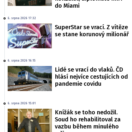
do Miami
6. srpna 2026 17:32
SuperStar se vrací. Z vítěze
se stane korunový milionář
6. srpna 2026 16:15
Lidé se vrací do vlaků. ČD
hlásí nejvíce cestujících od
pandemie covidu
6. srpna 2026 15:01
Knížák se toho nedožil.
Soud ho rehabilitoval za
vazbu během minulého