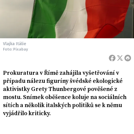
Vlajka Itálie
Foto: Pixabay
Prokuratura v Římě zahájila vyšetřování v
případu nálezu figuríny švédské ekologické
aktivistky Grety Thunbergové pověšené z
mostu. Snímek oběšence koluje na sociálních
sítích a několik italských politiků se k němu
vyjádřilo kriticky.