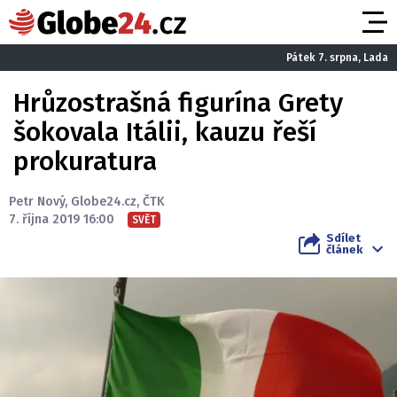
Pátek 7. srpna, Lada
Hrůzostrašná figurína Grety
šokovala Itálii, kauzu řeší
prokuratura
Petr Nový
,
Globe24.cz
,
ČTK
7. října 2019 16:00
SVĚT
Sdílet
článek