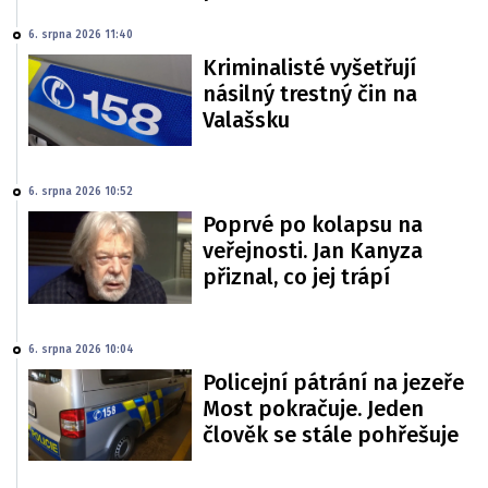
6. srpna 2026 11:40
Kriminalisté vyšetřují
násilný trestný čin na
Valašsku
6. srpna 2026 10:52
Poprvé po kolapsu na
veřejnosti. Jan Kanyza
přiznal, co jej trápí
6. srpna 2026 10:04
Policejní pátrání na jezeře
Most pokračuje. Jeden
člověk se stále pohřešuje