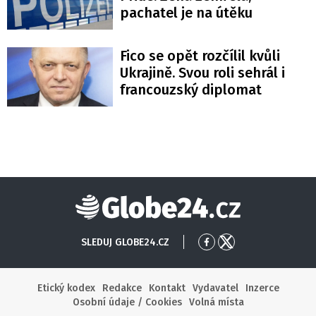
pachatel je na útěku
Fico se opět rozčílil kvůli
Ukrajině. Svou roli sehrál i
francouzský diplomat
Globe24
SLEDUJ GLOBE24.CZ
Přejít
Přejít
na
na
Facebook
X
Etický kodex
Redakce
Kontakt
Vydavatel
Inzerce
Osobní údaje / Cookies
Volná místa