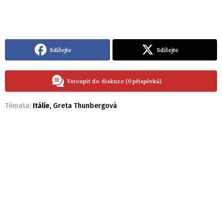
Sdílejte
Sdílejte
Vstoupit do diskuze (0 příspěvků)
Témata:
Itálie
,
Greta Thunbergová