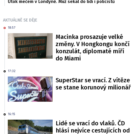
Útok mečem v Londýně. Muž sekal do lidí i policistů
AKTUÁLNĚ SE DĚJE
18:57
Macinka prosazuje velké
změny. V Hongkongu končí
konzulát, diplomaté míří
do Miami
17:32
SuperStar se vrací. Z vítěze
se stane korunový milionář
16:15
Lidé se vrací do vlaků. ČD
hlásí nejvíce cestujících od