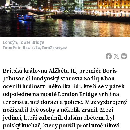
Londýn, Tower Bridge
Foto: Petr Hlawiczka, EuroZprávy.cz
Britská královna Alžběta II., premiér Boris
Johnson či londýnský starosta Sadiq Khan
ocenili hrdinství několika lidí, kteří se v pátek
odpoledne na mostě London Bridge vrhli na
teroristu, než dorazila policie. Muž vyzbrojený
noži zabil dvě osoby a několik zranil. Mezi
jedinci, kteří zabránili dalším obětem, byl
polský kuchař, který použil proti útočníkovi