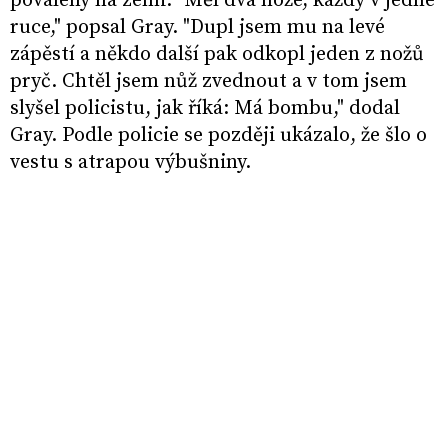
povalený na zemi. "Měl dva nože, každý v jedné
ruce," popsal Gray. "Dupl jsem mu na levé
zápěstí a někdo další pak odkopl jeden z nožů
pryč. Chtěl jsem nůž zvednout a v tom jsem
slyšel policistu, jak říká: Má bombu," dodal
Gray. Podle policie se později ukázalo, že šlo o
vestu s atrapou výbušniny.