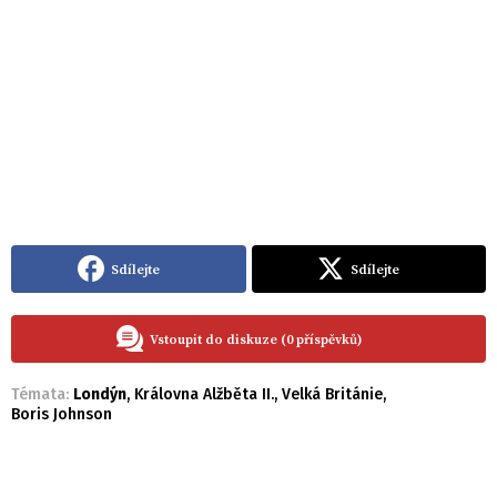
Sdílejte
Sdílejte
Vstoupit do diskuze (0 příspěvků)
Témata:
Londýn
,
Královna Alžběta II.
,
Velká Británie
,
Boris Johnson