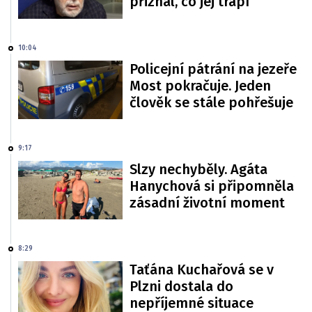
přiznal, co jej trápí
10:04
Policejní pátrání na jezeře
Most pokračuje. Jeden
člověk se stále pohřešuje
9:17
Slzy nechyběly. Agáta
Hanychová si připomněla
zásadní životní moment
8:29
Taťána Kuchařová se v
Plzni dostala do
nepříjemné situace