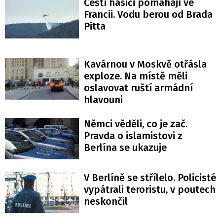
Čeští hasiči pomáhají ve
Francii. Vodu berou od Brada
Pitta
Kavárnou v Moskvě otřásla
exploze. Na místě měli
oslavovat ruští armádní
hlavouni
Němci věděli, co je zač.
Pravda o islamistovi z
Berlína se ukazuje
V Berlíně se střílelo. Policisté
vypátrali teroristu, v poutech
neskončil