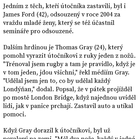
Jedním z těch, kteří útočníka zastavili, byl i
James Ford (42), odsouzený v roce 2004 za
vraždu mladé ženy, který se též účastnil
semináře pro odsouzené.
Dalším hrdinou je Thomas Gray (24), který
pomohl vyrazit útočníkovi z ruky jeden z nožů.
"Trénoval jsem rugby a tam je pravidlo, když je
v tom jeden, jdou všichni," řekl médiím Gray.
"Udělal jsem jen to, co by udělal každý
Londýňan," dodal. Popsal, že v pátek projížděl
po mostě London Bridge, když najednou uviděl
lidi, jak v panice prchají. Zastavil auto a utíkal
pomoci.
Když Gray dorazil k útočníkovi, byl už