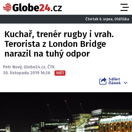
Čtvrtek 6. srpna, Oldřiška
Kuchař, trenér rugby i vrah.
Terorista z London Bridge
narazil na tuhý odpor
Petr Nový
,
Globe24.cz
,
ČTK
30. listopadu 2019 16:26
SVĚT
Sdílet
článek