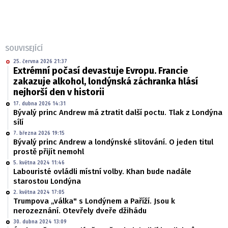
SOUVISEJÍCÍ
25. června 2026 21:37
Extrémní počasí devastuje Evropu. Francie
zakazuje alkohol, londýnská záchranka hlásí
nejhorší den v historii
17. dubna 2026 14:31
Bývalý princ Andrew má ztratit další poctu. Tlak z Londýna
sílí
7. března 2026 19:15
Bývalý princ Andrew a londýnské slitování. O jeden titul
prostě přijít nemohl
5. května 2024 11:46
Labouristé ovládli místní volby. Khan bude nadále
starostou Londýna
2. května 2024 17:05
Trumpova „válka" s Londýnem a Paříží. Jsou k
nerozeznání. Otevřely dveře džihádu
30. dubna 2024 13:09