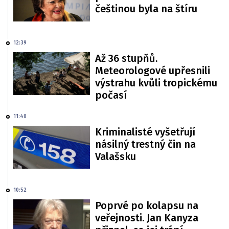
češtinou byla na štíru
12:39
Až 36 stupňů.
Meteorologové upřesnili
výstrahu kvůli tropickému
počasí
11:40
Kriminalisté vyšetřují
násilný trestný čin na
Valašsku
10:52
Poprvé po kolapsu na
veřejnosti. Jan Kanyza