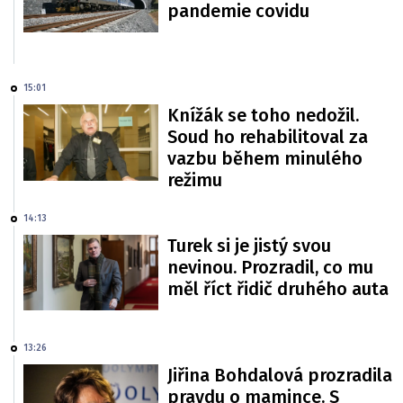
pandemie covidu
15:01
Knížák se toho nedožil.
Soud ho rehabilitoval za
vazbu během minulého
režimu
14:13
Turek si je jistý svou
nevinou. Prozradil, co mu
měl říct řidič druhého auta
13:26
Jiřina Bohdalová prozradila
pravdu o mamince. S