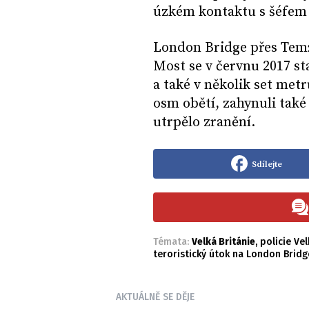
úzkém kontaktu s šéfem 
London Bridge přes Temž
Most se v červnu 2017 sta
a také v několik set met
osm obětí, zahynuli také 
utrpělo zranění.
Sdílejte
Témata:
Velká Británie
,
policie Vel
teroristický útok na London Bridg
AKTUÁLNĚ SE DĚJE