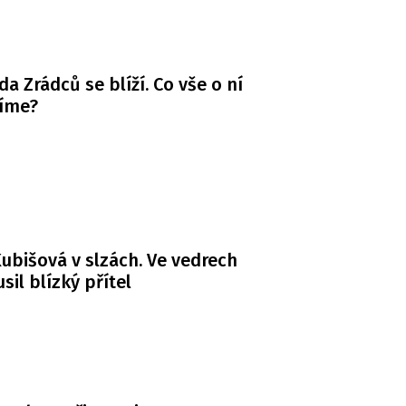
da Zrádců se blíží. Co vše o ní
víme?
ubišová v slzách. Ve vedrech
usil blízký přítel