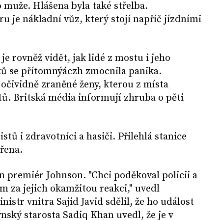
 muže. Hlášena byla také střelba.
ru je nákladní vůz, který stojí napříč jízdními
e rovněž vidět, jak lidé z mostu i jeho
dků se přítomnýáczh zmocnila panika.
 očividně zraněné ženy, kterou z místa
stů. Britská média informují zhruba o pěti
stů i zdravotníci a hasiči. Přilehlá stanice
řena.
 premiér Johnson. "Chci poděkoval policii a
 za jejich okamžitou reakci," uvedl
istr vnitra Sajid Javid sdělil, že ho událost
nský starosta Sadiq Khan uvedl, že je v