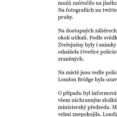
mužů zaútočilo na jiného
Na fotografiích na twitte
pruhy.
Na dostupných záběrech j
okolí utíkali. Podle svě
Zveřejněny byly i snímky
odnášela čtveřice polici
zraněných.
Na místě jsou vedle polici
London Bridge byla uzav
O případu byl informován
všem záchranným složkám
ministerský předseda. Min
velmi znepokojila. Londý