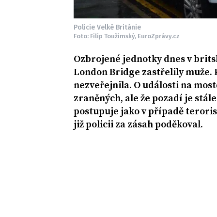
Policie Velké Británie
Foto: Filip Toužimský, EuroZprávy.cz
Ozbrojené jednotky dnes v brits
London Bridge zastřelily muže. 
nezveřejnila. O události na mostě
zraněných, ale že pozadí je stál
postupuje jako v případě terori
již policii za zásah poděkoval.