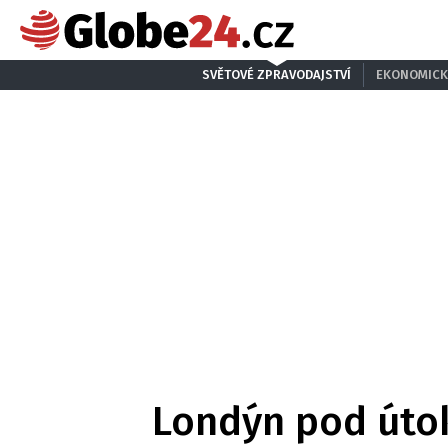
SVĚTOVÉ ZPRAVODAJSTVÍ
EKONOMICK
Londýn pod útoke