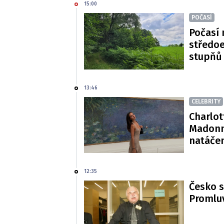
15:00
POČASÍ
Počasí 
středoe
stupňů
13:46
CELEBRITY
Charlot
Madonn
natáče
12:35
Česko s
Promluv