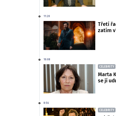
11:20
Třetí řa
zatím 
10:08
CELEBRITY
Marta K
se jí ud
8:56
CELEBRITY