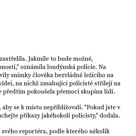
zastřelila. Jakmile to bude možné,
nosti," oznámila londýnská policie. Na
vily snímky člověka bezvládně ležícího na
deí, na nichž zasahující policisté střílejí na
e předtím pokoušela přemoci skupina lidí.
, aby se k místu nepřibližovali. "Pokud jste v
uchejte příkazy jakéhokoli policisty," dodala.
 svého reportéra, podle kterého několik