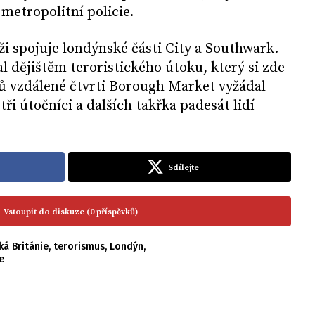
metropolitní policie.
i spojuje londýnské části City a Southwark.
l dějištěm teroristického útoku, který si zde
rů vzdálené čtvrti Borough Market vyžádal
tři útočníci a dalších takřka padesát lidí
Sdílejte
Vstoupit do diskuze (0 příspěvků)
ká Británie
,
terorismus
,
Londýn
,
e