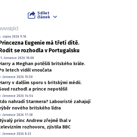
Sdílet
článek
UVISEJÍCÍ
5. srpna 2026 9:16
Princezna Eugenie má třetí dítě.
Rodit se rozhodla v Portugalsku
11. července 2026 10:08
Harry a Meghan potěšili britského krále.
Po letech viděl vnoučata
9. července 2026 15:50
Harry v dalším sporu s britskými médii.
Soud rozhodl a prince nepotěšil
9. července 2026 14:54
Kdo nahradí Starmera? Labouristé zahajují
výběr nového britského lídra
8. července 2026 17:38
Bývalý princ Andrew zřejmě lhal v
televizním rozhovoru, zjistila BBC
7. července 2026 8:33