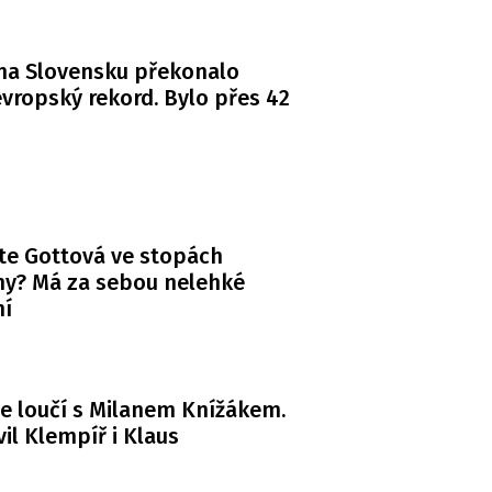
na Slovensku překonalo
vropský rekord. Bylo přes 42
te Gottová ve stopách
y? Má za sebou nelehké
ní
e loučí s Milanem Knížákem.
il Klempíř i Klaus