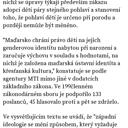
nichž se úpravy týkají především zákazu
adopcí dětí páry stejného pohlaví a stanovení
toho, že pohlaví dětí je určeno při porodu a
později nemůže být měněno.
"Maďarsko chrání právo dětí na jejich
genderovou identitu nabytou při narození a
zaručuje výchovu v souladu s hodnotami, na
nichž je založena maďarská ústavní identita a
křesťanská kultura," konstatuje se podle
agentury MTI mimo jiné v dodatcích
základního zákona. Ve 199členném
zákonodárném sboru je podpořilo 133
poslanců, 45 hlasovalo proti a pět se zdrželo.
Ve vysvětlujícím textu se uvádí, že "západní
ideologie se mění způsobem, který vyžaduje