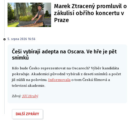
Marek Ztracený promluvil o
zákulisí obřího koncertu v
Praze
5. srpna 2026 16:56
Češi vybírají adepta na Oscara. Ve hře je pět
snímků
Kdo bude Česko reprezentovat na Oscarech? Výběr kandidáta
pokračuje. Akademici původně vybírali z deseti snímků a počet
již zúžili na polovinu.
Informovala
o tom Česká filmová a
televizní akademie.
Zdroj:
Jiří Hrubý
DALŠÍ ZPRÁVY