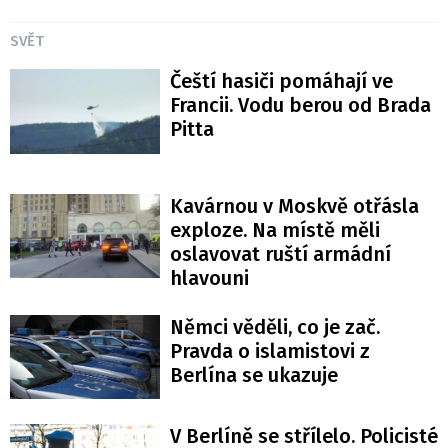
SVĚT
Čeští hasiči pomáhají ve
Francii. Vodu berou od Brada
Pitta
Kavárnou v Moskvě otřásla
exploze. Na místě měli
oslavovat ruští armádní
hlavouni
Němci věděli, co je zač.
Pravda o islamistovi z
Berlína se ukazuje
V Berlíně se střílelo. Policisté