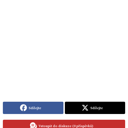
Sdílejte
Sdílejte
Vstoupit do diskuze (0 příspěvků)