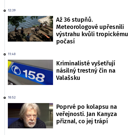
12:39
Až 36 stupňů.
Meteorologové upřesnili
výstrahu kvůli tropickému
počasí
11:40
Kriminalisté vyšetřují
násilný trestný čin na
Valašsku
10:52
Poprvé po kolapsu na
veřejnosti. Jan Kanyza
přiznal, co jej trápí