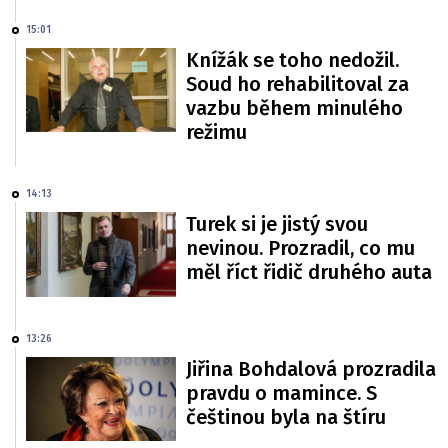
15:01
Knížák se toho nedožil.
Soud ho rehabilitoval za
vazbu během minulého
režimu
14:13
Turek si je jistý svou
nevinou. Prozradil, co mu
měl říct řidič druhého auta
13:26
Jiřina Bohdalová prozradila
pravdu o mamince. S
češtinou byla na štíru