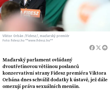
Viktor Orbán /Fidesz/, maďarský premiér
Foto: fidesz.hu **www.fidesz.hu**
Maďarský parlament ovládaný
dvoutřetinovou většinou poslanců
konzervativní strany Fidesz premiéra Viktora
Orbána dnes schválil dodatky k ústavě, jež dále
omezují práva sexuálních menšin.