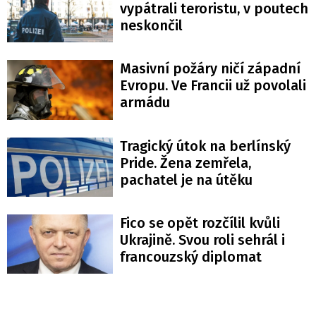
vypátrali teroristu, v poutech
neskončil
Masivní požáry ničí západní
Evropu. Ve Francii už povolali
armádu
Tragický útok na berlínský
Pride. Žena zemřela,
pachatel je na útěku
Fico se opět rozčílil kvůli
Ukrajině. Svou roli sehrál i
francouzský diplomat