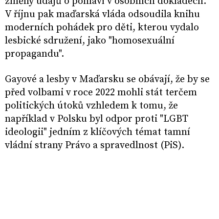
změny údajů o pohlaví v osobních dokladech.
V říjnu pak maďarská vláda odsoudila knihu
moderních pohádek pro děti, kterou vydalo
lesbické sdružení, jako "homosexuální
propagandu".
Gayové a lesby v Maďarsku se obávají, že by se
před volbami v roce 2022 mohli stát terčem
politických útoků vzhledem k tomu, že
například v Polsku byl odpor proti "LGBT
ideologii" jedním z klíčových témat tamní
vládní strany Právo a spravedlnost (PiS).