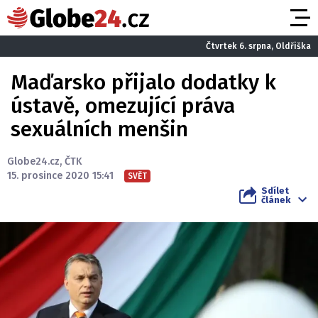
Čtvrtek 6. srpna, Oldřiška
Maďarsko přijalo dodatky k
ústavě, omezující práva
sexuálních menšin
Globe24.cz
,
ČTK
15. prosince 2020 15:41
SVĚT
Sdílet
článek