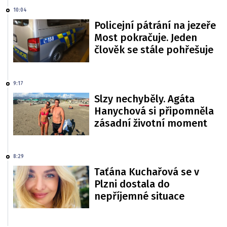
10:04
Policejní pátrání na jezeře
Most pokračuje. Jeden
člověk se stále pohřešuje
9:17
Slzy nechyběly. Agáta
Hanychová si připomněla
zásadní životní moment
8:29
Taťána Kuchařová se v
Plzni dostala do
nepříjemné situace