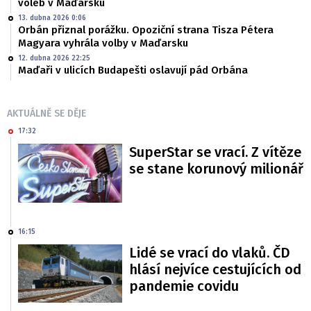
voleb v Maďarsku
13. dubna 2026 0:06
Orbán přiznal porážku. Opoziční strana Tisza Pétera
Magyara vyhrála volby v Maďarsku
12. dubna 2026 22:25
Maďaři v ulicích Budapešti oslavují pád Orbána
AKTUÁLNĚ SE DĚJE
17:32
SuperStar se vrací. Z vítěze
se stane korunový milionář
16:15
Lidé se vrací do vlaků. ČD
hlásí nejvíce cestujících od
pandemie covidu