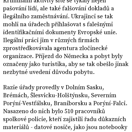
Kriminální aktivity sítě se týkaly nejen
pašování lidí, ale také falšování dokladů a
ilegálního zaměstnávání. Ukrajinci se tak
mohli na úřadech přihlašovat s falešnými
identifikačními dokumenty Evropské unie.
Ilegální práci jim v různých firmách
zprostředkovávala agentura zločinecké
organizace. Příjezd do Německa a pobyt byly
označeny jako turistika, aby se tak obešlo jinak
nezbytné uvedení důvodu pobytu.
Razie úřady provedly v Dolním Sasku,
Brémách, Šlesvicku-Holštýnsku, Severním
Porýní-Vestfálsku, Braniborsku a Porýní-Falci.
Nasazeno do nich bylo 510 pracovníků
spolkové policie, kteří zajistili řadu důkazních
materiálů - datové nosiče, jako jsou notebooky