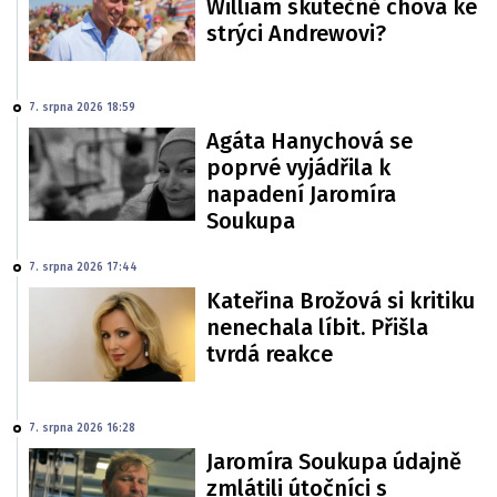
William skutečně chová ke
strýci Andrewovi?
7. srpna 2026 18:59
Agáta Hanychová se
poprvé vyjádřila k
napadení Jaromíra
Soukupa
7. srpna 2026 17:44
Kateřina Brožová si kritiku
nenechala líbit. Přišla
tvrdá reakce
7. srpna 2026 16:28
Jaromíra Soukupa údajně
zmlátili útočníci s