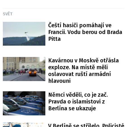
SVĚT
Čeští hasiči pomáhají ve
Francii. Vodu berou od Brada
Pitta
Kavárnou v Moskvě otřásla
exploze. Na místě měli
oslavovat ruští armádní
hlavouni
Němci věděli, co je zač.
Pravda o islamistovi z
Berlína se ukazuje
V Berlíně se střílelo. Policisté