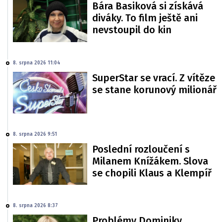
Bára Basiková si získává
diváky. To film ještě ani
nevstoupil do kin
8. srpna 2026 11:04
SuperStar se vrací. Z vítěze
se stane korunový milionář
8. srpna 2026 9:51
Poslední rozloučení s
Milanem Knížákem. Slova
se chopili Klaus a Klempíř
8. srpna 2026 8:37
Problémy Dominiky