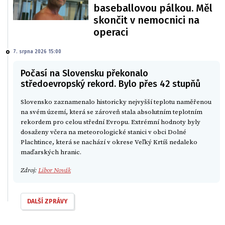
baseballovou pálkou. Měl
skončit v nemocnici na
operaci
7. srpna 2026 15:00
Počasí na Slovensku překonalo
středoevropský rekord. Bylo přes 42 stupňů
Slovensko zaznamenalo historicky nejvyšší teplotu naměřenou
na svém území, která se zároveň stala absolutním teplotním
rekordem pro celou střední Evropu. Extrémní hodnoty byly
dosaženy včera na meteorologické stanici v obci Dolné
Plachtince, která se nachází v okrese Veľký Krtíš nedaleko
maďarských hranic.
Zdroj:
Libor Novák
DALŠÍ ZPRÁVY