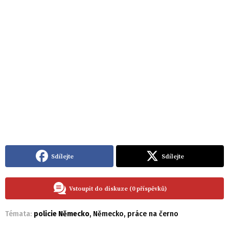
Sdílejte
Sdílejte
Vstoupit do diskuze (0 příspěvků)
Témata:
policie Německo
,
Německo
,
práce na černo