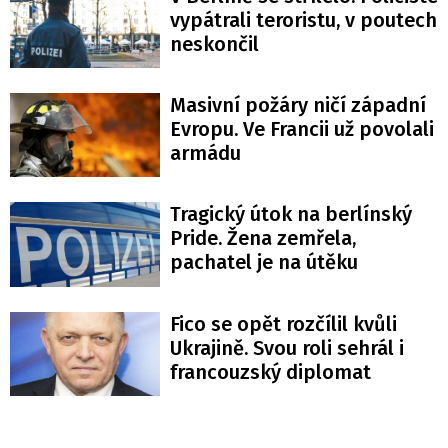
vypátrali teroristu, v poutech
neskončil
Masivní požáry ničí západní
Evropu. Ve Francii už povolali
armádu
Tragický útok na berlínský
Pride. Žena zemřela,
pachatel je na útěku
Fico se opět rozčílil kvůli
Ukrajině. Svou roli sehrál i
francouzský diplomat