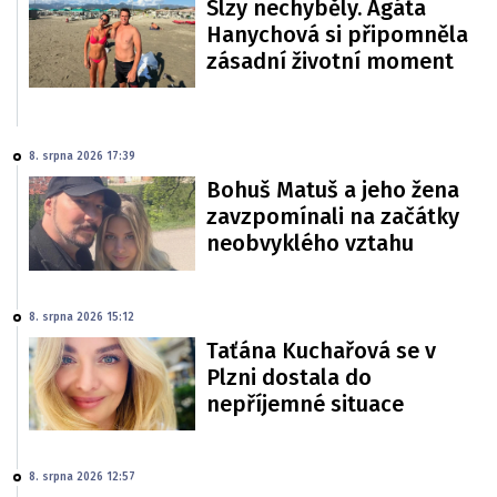
Slzy nechyběly. Agáta
Hanychová si připomněla
zásadní životní moment
8. srpna 2026 17:39
Bohuš Matuš a jeho žena
zavzpomínali na začátky
neobvyklého vztahu
8. srpna 2026 15:12
Taťána Kuchařová se v
Plzni dostala do
nepříjemné situace
8. srpna 2026 12:57