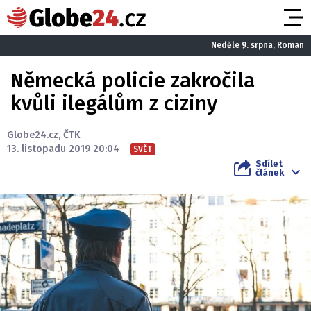
Neděle 9. srpna, Roman
Německá policie zakročila
kvůli ilegálům z ciziny
Globe24.cz
,
ČTK
13. listopadu 2019 20:04
SVĚT
Sdílet
článek