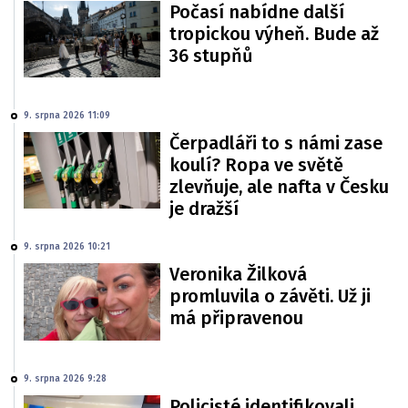
Počasí nabídne další
tropickou výheň. Bude až
36 stupňů
9. srpna 2026 11:09
Čerpadláři to s námi zase
koulí? Ropa ve světě
zlevňuje, ale nafta v Česku
je dražší
9. srpna 2026 10:21
Veronika Žilková
promluvila o závěti. Už ji
má připravenou
9. srpna 2026 9:28
Policisté identifikovali