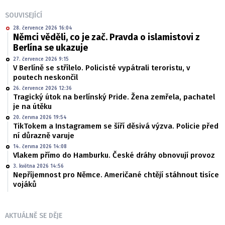
SOUVISEJÍCÍ
28. července 2026 16:04
Němci věděli, co je zač. Pravda o islamistovi z
Berlína se ukazuje
27. července 2026 9:15
V Berlíně se střílelo. Policisté vypátrali teroristu, v
poutech neskončil
26. července 2026 12:36
Tragický útok na berlínský Pride. Žena zemřela, pachatel
je na útěku
20. června 2026 19:54
TikTokem a Instagramem se šíří děsivá výzva. Policie před
ní důrazně varuje
14. června 2026 14:08
Vlakem přímo do Hamburku. České dráhy obnovují provoz
3. května 2026 14:56
Nepříjemnost pro Němce. Američané chtějí stáhnout tisíce
vojáků
AKTUÁLNĚ SE DĚJE