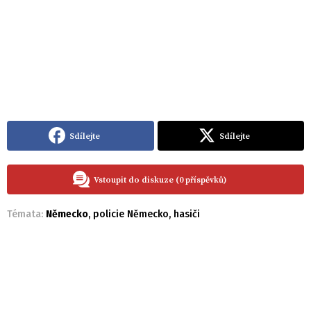
Sdílejte
Sdílejte
Vstoupit do diskuze (0 příspěvků)
Témata:
Německo
,
policie Německo
,
hasiči