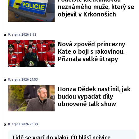
neznámého muže, který se
objevil v Krkonoších
9. srpna 2026 8:32
Nová zpověď princezny
Kate o boji s rakovinou.
Přiznala velké útrapy
8. srpna 2026 21:53
Honza Dědek nastínil, jak
budou vypadat díly
obnovené talk show
8. srpna 2026 20:29
Lidé se vrací do vlaků. ČD hlásí nejvíce