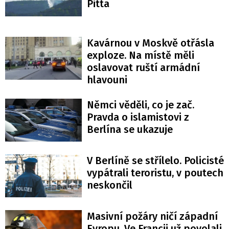
Pitta
Kavárnou v Moskvě otřásla
exploze. Na místě měli
oslavovat ruští armádní
hlavouni
Němci věděli, co je zač.
Pravda o islamistovi z
Berlína se ukazuje
V Berlíně se střílelo. Policisté
vypátrali teroristu, v poutech
neskončil
Masivní požáry ničí západní
Evropu. Ve Francii už povolali