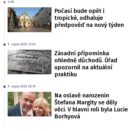
4:00
Počasí bude opět i
tropické, odhaluje
předpověď na nový týden
9. srpna 2026 21:54
Zásadní připomínka
ohledně důchodů. Úřad
upozornil na aktuální
praktiku
9. srpna 2026 20:19
Na oslavě narozenin
Štefana Margity se děly
věci. V hlavní roli byla Lucie
Borhyová