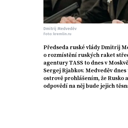
Dmitrij Medveděv
Foto: kremlin.ru
Předseda ruské vlády Dmitrij M
o rozmístění ruských raket stře
agentury TASS to dnes v Moskvě
Sergej Rjabkov. Medveděv dnes
ostrově prohlášením, že Rusko a
odpovědí na něj bude jejich těs