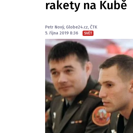
rakety na Kubě
Petr Nový
,
Globe24.cz
,
ČTK
5. října 2019 8:36
SVĚT