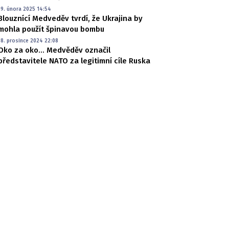
19. února 2025 14:54
Blouznící Medveděv tvrdí, že Ukrajina by
mohla použít špinavou bombu
18. prosince 2024 22:08
Oko za oko... Medvěděv označil
představitele NATO za legitimní cíle Ruska