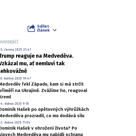
Sdílet
článek
UVISEJÍCÍ
23. června 2025 21:47
Trump reaguje na Medveděva.
Vzkázal mu, ať nemluví tak
lehkovážně
10. května 2025 19:47
Medveděv řekl Západu, kam si má strčit
příměří na Ukrajině. Zvážíme ho, reagoval
Kreml
24. dubna 2025 9:10
Dominik Hašek po opětovných výhrůžkách
Medveděva prozradil, co mu dodává sílu
23. dubna 2025 11:04
Dominik Hašek v ohrožení života? Po
slovech Medveděva mu nabídli ochranu