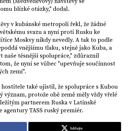
ěhem (Medveděvovy) návštěvy se
omu blízké otázky," dodal.
ěvy v kubánské metropoli řekl, že žádné
větskému svazu a nyní proti Rusku ke
tice Moskvy nikdy nevedly. A tak to podle
epoddá vnějšímu tlaku, stejně jako Kuba, a
t naše těsnější spolupráce," zdůraznil
tom, že nyní se vůbec "upevňuje součinnost
ých zemí".
hostitele také ujistil, že spolupráce s Kubou
 význam, protože obě země měly vždy vřelé
ůležitým partnerem Ruska v Latinské
le agentury TASS ruský premiér.
Sdílejte