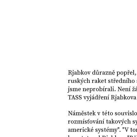
Rjabkov důrazně popřel,
ruských raket středního 
jsme neprobírali. Není ž
TASS vyjádření Rjabkova
Náměstek v této souvislo
rozmísťování takových s
americké systémy". "V to