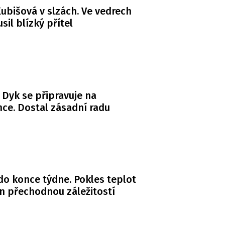
ubišová v slzách. Ve vedrech
usil blízký přítel
 Dyk se připravuje na
ce. Dostal zásadní radu
do konce týdne. Pokles teplot
n přechodnou záležitostí