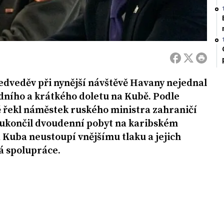
edveděv při nynější návštěvě Havany nejednal
dního a krátkého doletu na Kubě. Podle
 řekl náměstek ruského ministra zahraničí
 ukončil dvoudenní pobyt na karibském
 Kuba neustoupí vnějšímu tlaku a jejich
ná spolupráce.