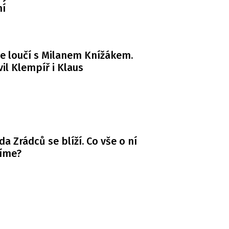
ní
e loučí s Milanem Knížákem.
il Klempíř i Klaus
da Zrádců se blíží. Co vše o ní
víme?