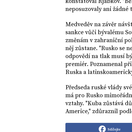
konstatoval Rjabkov. "B
neposuzovaly ani žádné t
Medveděv na závěr návšt
sankce vůči bývalému So
změnám v zahraniční poli
něj zůstane. "Rusko se n
odpovědí na tlak musí bý
premiér. Poznamenal při
Ruska a latinskoamerick
Předseda ruské vlády své 
má pro Rusko mimořádný
vztahy. "Kuba zůstává d
Americe," zdůraznil pod
Sdílejte