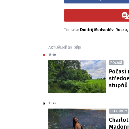
Témata:
Dmitrij Medveděv
,
Rusko
,
AKTUÁLNĚ SE DĚJE
15:00
POČASÍ
Počasí 
středoe
stupňů
13:46
CELEBRITY
Charlot
Madonn