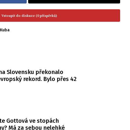
Vstoupit do diskuze (0 příspěvků)
Kuba
na Slovensku překonalo
vropský rekord. Bylo přes 42
te Gottová ve stopách
y? Má za sebou nelehké