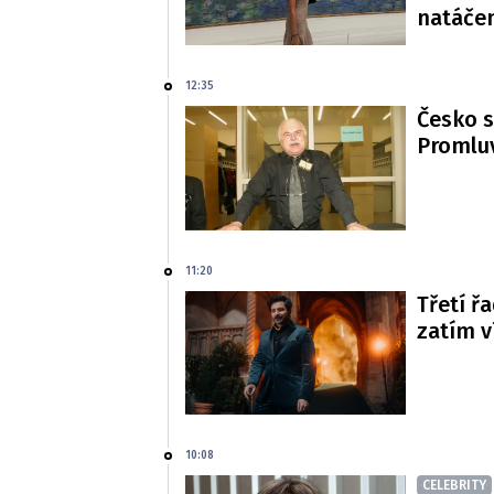
natáče
12:35
Česko s
Promluv
11:20
Třetí řa
zatím 
10:08
CELEBRITY