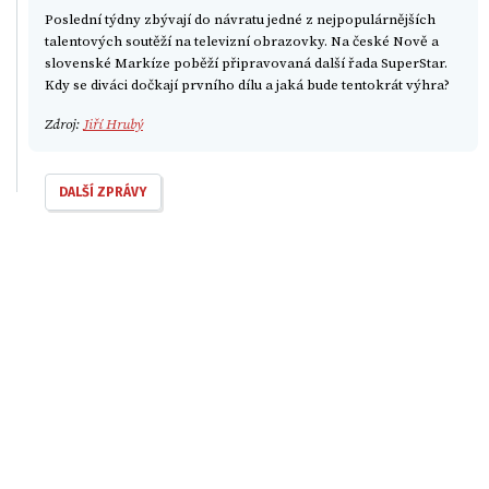
Poslední týdny zbývají do návratu jedné z nejpopulárnějších
talentových soutěží na televizní obrazovky. Na české Nově a
slovenské Markíze poběží připravovaná další řada SuperStar.
Kdy se diváci dočkají prvního dílu a jaká bude tentokrát výhra?
Zdroj:
Jiří Hrubý
DALŠÍ ZPRÁVY