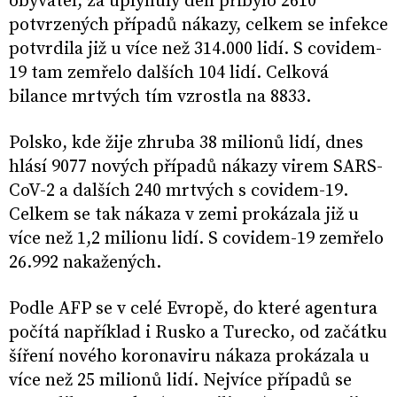
obyvatel, za uplynulý den přibylo 2610
potvrzených případů nákazy, celkem se infekce
potvrdila již u více než 314.000 lidí. S covidem-
19 tam zemřelo dalších 104 lidí. Celková
bilance mrtvých tím vzrostla na 8833.
Polsko, kde žije zhruba 38 milionů lidí, dnes
hlásí 9077 nových případů nákazy virem SARS-
CoV-2 a dalších 240 mrtvých s covidem-19.
Celkem se tak nákaza v zemi prokázala již u
více než 1,2 milionu lidí. S covidem-19 zemřelo
26.992 nakažených.
Podle AFP se v celé Evropě, do které agentura
počítá například i Rusko a Turecko, od začátku
šíření nového koronaviru nákaza prokázala u
více než 25 milionů lidí. Nejvíce případů se