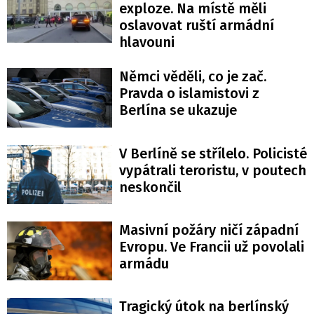
exploze. Na místě měli
oslavovat ruští armádní
hlavouni
Němci věděli, co je zač.
Pravda o islamistovi z
Berlína se ukazuje
V Berlíně se střílelo. Policisté
vypátrali teroristu, v poutech
neskončil
Masivní požáry ničí západní
Evropu. Ve Francii už povolali
armádu
Tragický útok na berlínský