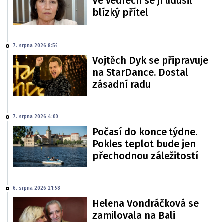
Ve vedrech se jí udusil
blízký přítel
7. srpna 2026 8:56
Vojtěch Dyk se připravuje
na StarDance. Dostal
zásadní radu
7. srpna 2026 4:00
Počasí do konce týdne.
Pokles teplot bude jen
přechodnou záležitostí
6. srpna 2026 21:58
Helena Vondráčková se
zamilovala na Bali