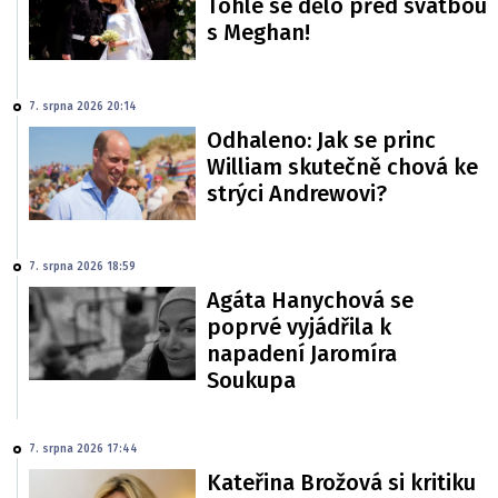
Tohle se dělo před svatbou
s Meghan!
7. srpna 2026 20:14
Odhaleno: Jak se princ
William skutečně chová ke
strýci Andrewovi?
7. srpna 2026 18:59
Agáta Hanychová se
poprvé vyjádřila k
napadení Jaromíra
Soukupa
7. srpna 2026 17:44
Kateřina Brožová si kritiku