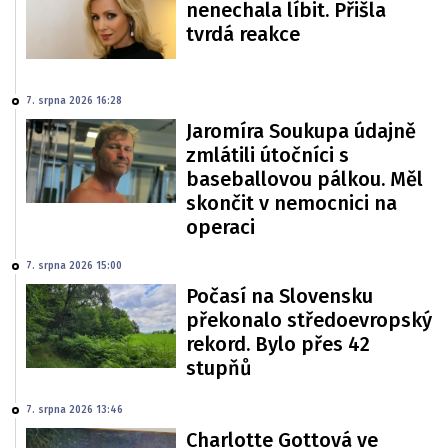
nenechala líbit. Přišla
tvrdá reakce
7. srpna 2026 16:28
Jaromíra Soukupa údajně
zmlátili útočníci s
baseballovou pálkou. Měl
skončit v nemocnici na
operaci
7. srpna 2026 15:00
Počasí na Slovensku
překonalo středoevropský
rekord. Bylo přes 42
stupňů
7. srpna 2026 13:46
Charlotte Gottová ve