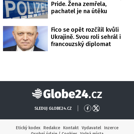
Pride. Žena zemřela,
pachatel je na útěku
Fico se opět rozčílil kvůli
Ukrajině. Svou roli sehrál i
francouzský diplomat
Globe24
SLEDUJ GLOBE24.CZ
Přejít
Přejít
na
na
Facebook
X
Etický kodex
Redakce
Kontakt
Vydavatel
Inzerce
Osobní údaje / Cookies
Volná místa