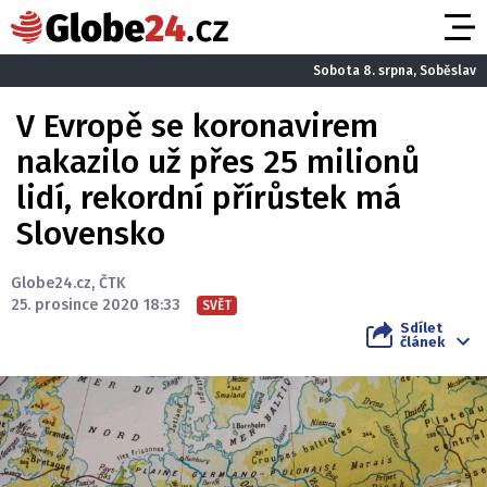
Sobota 8. srpna, Soběslav
V Evropě se koronavirem
nakazilo už přes 25 milionů
lidí, rekordní přírůstek má
Slovensko
Globe24.cz
,
ČTK
25. prosince 2020 18:33
SVĚT
Sdílet
článek