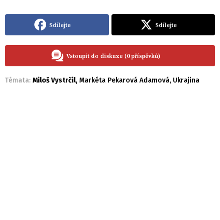
Sdílejte
Sdílejte
Vstoupit do diskuze (0 příspěvků)
Témata:
Miloš Vystrčil
,
Markéta Pekarová Adamová
,
Ukrajina