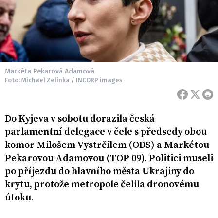
Markéta Pekarová Adamová
Foto: Michael Zelinka / INCORP images
Do Kyjeva v sobotu dorazila česká
parlamentní delegace v čele s předsedy obou
komor Milošem Vystrčilem (ODS) a Markétou
Pekarovou Adamovou (TOP 09). Politici museli
po příjezdu do hlavního města Ukrajiny do
krytu, protože metropole čelila dronovému
útoku.