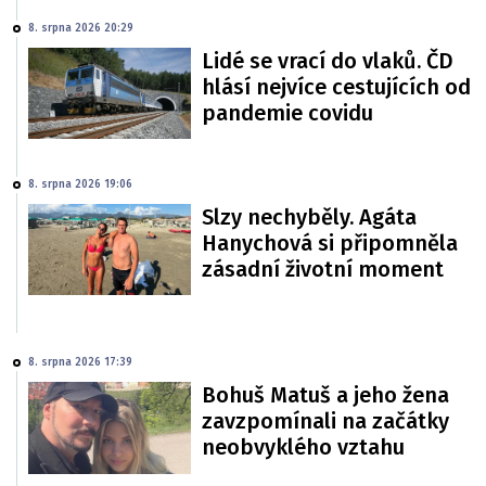
8. srpna 2026 20:29
Lidé se vrací do vlaků. ČD
hlásí nejvíce cestujících od
pandemie covidu
8. srpna 2026 19:06
Slzy nechyběly. Agáta
Hanychová si připomněla
zásadní životní moment
8. srpna 2026 17:39
Bohuš Matuš a jeho žena
zavzpomínali na začátky
neobvyklého vztahu