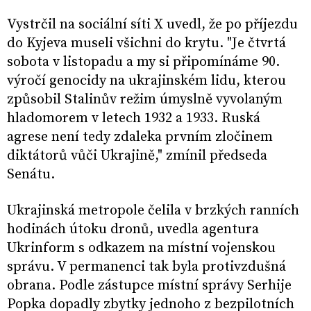
Vystrčil na sociální síti X uvedl, že po příjezdu
do Kyjeva museli všichni do krytu. "Je čtvrtá
sobota v listopadu a my si připomínáme 90.
výročí genocidy na ukrajinském lidu, kterou
způsobil Stalinův režim úmyslně vyvolaným
hladomorem v letech 1932 a 1933. Ruská
agrese není tedy zdaleka prvním zločinem
diktátorů vůči Ukrajině," zmínil předseda
Senátu.
Ukrajinská metropole čelila v brzkých ranních
hodinách útoku dronů, uvedla agentura
Ukrinform s odkazem na místní vojenskou
správu. V permanenci tak byla protivzdušná
obrana. Podle zástupce místní správy Serhije
Popka dopadly zbytky jednoho z bezpilotních