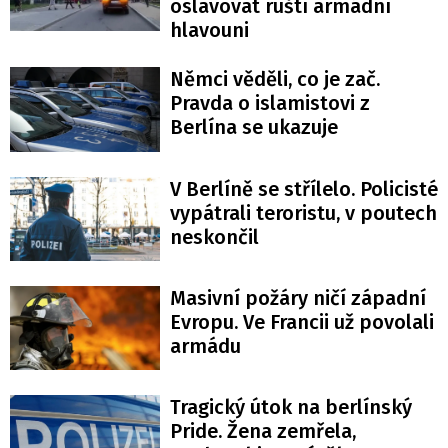
oslavovat ruští armádní
hlavouni
Němci věděli, co je zač.
Pravda o islamistovi z
Berlína se ukazuje
V Berlíně se střílelo. Policisté
vypátrali teroristu, v poutech
neskončil
Masivní požáry ničí západní
Evropu. Ve Francii už povolali
armádu
Tragický útok na berlínský
Pride. Žena zemřela,