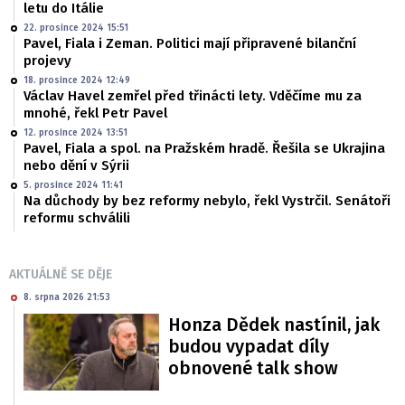
letu do Itálie
22. prosince 2024 15:51
Pavel, Fiala i Zeman. Politici mají připravené bilanční
projevy
18. prosince 2024 12:49
Václav Havel zemřel před třinácti lety. Vděčíme mu za
mnohé, řekl Petr Pavel
12. prosince 2024 13:51
Pavel, Fiala a spol. na Pražském hradě. Řešila se Ukrajina
nebo dění v Sýrii
5. prosince 2024 11:41
Na důchody by bez reformy nebylo, řekl Vystrčil. Senátoři
reformu schválili
AKTUÁLNĚ SE DĚJE
8. srpna 2026 21:53
Honza Dědek nastínil, jak
budou vypadat díly
obnovené talk show