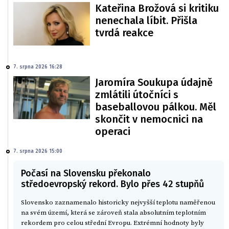
Kateřina Brožová si kritiku
nenechala líbit. Přišla
tvrdá reakce
7. srpna 2026 16:28
Jaromíra Soukupa údajně
zmlátili útočníci s
baseballovou pálkou. Měl
skončit v nemocnici na
operaci
7. srpna 2026 15:00
Počasí na Slovensku překonalo
středoevropský rekord. Bylo přes 42 stupňů
Slovensko zaznamenalo historicky nejvyšší teplotu naměřenou
na svém území, která se zároveň stala absolutním teplotním
rekordem pro celou střední Evropu. Extrémní hodnoty byly