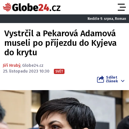
Neděle 9. srpna, Roman
Vystrčil a Pekarová Adamová
museli po příjezdu do Kyjeva
do krytu
Jiří Hrubý
,
Globe24.cz
25. listopadu 2023 10:30
SVĚT
Sdílet
článek