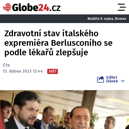
Neděle 9. srpna, Roman
Zdravotní stav italského
expremiéra Berlusconiho se
podle lékařů zlepšuje
ČTK
13. dubna 2023 12:44
SVĚT
Sdílet
článek