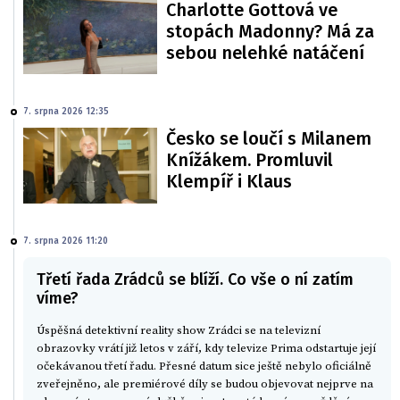
Charlotte Gottová ve
stopách Madonny? Má za
sebou nelehké natáčení
7. srpna 2026 12:35
Česko se loučí s Milanem
Knížákem. Promluvil
Klempíř i Klaus
7. srpna 2026 11:20
Třetí řada Zrádců se blíží. Co vše o ní zatím
víme?
Úspěšná detektivní reality show Zrádci se na televizní
obrazovky vrátí již letos v září, kdy televize Prima odstartuje její
očekávanou třetí řadu. Přesné datum sice ještě nebylo oficiálně
zveřejněno, ale premiérové díly se budou objevovat nejprve na