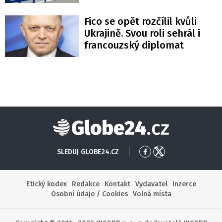
Fico se opět rozčílil kvůli
Ukrajině. Svou roli sehrál i
francouzský diplomat
Globe24
SLEDUJ GLOBE24.CZ
Přejít
Přejít
na
na
Facebook
X
Etický kodex
Redakce
Kontakt
Vydavatel
Inzerce
Osobní údaje / Cookies
Volná místa