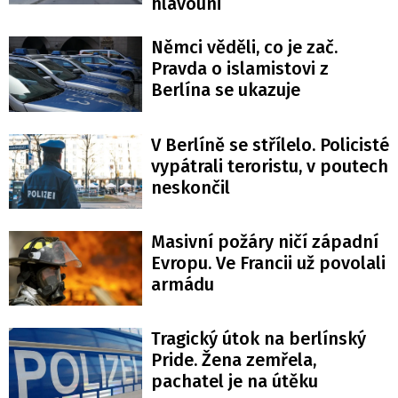
hlavouni
Němci věděli, co je zač.
Pravda o islamistovi z
Berlína se ukazuje
V Berlíně se střílelo. Policisté
vypátrali teroristu, v poutech
neskončil
Masivní požáry ničí západní
Evropu. Ve Francii už povolali
armádu
Tragický útok na berlínský
Pride. Žena zemřela,
pachatel je na útěku