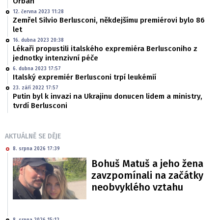
Orbán
12. června 2023 11:28
Zemřel Silvio Berlusconi, někdejšímu premiérovi bylo 86
let
16. dubna 2023 20:38
Lékaři propustili italského expremiéra Berlusconiho z
jednotky intenzivní péče
6. dubna 2023 17:57
Italský expremiér Berlusconi trpí leukémií
23. září 2022 17:57
Putin byl k invazi na Ukrajinu donucen lidem a ministry,
tvrdí Berlusconi
AKTUÁLNĚ SE DĚJE
8. srpna 2026 17:39
Bohuš Matuš a jeho žena
zavzpomínali na začátky
neobvyklého vztahu
8. srpna 2026 15:12