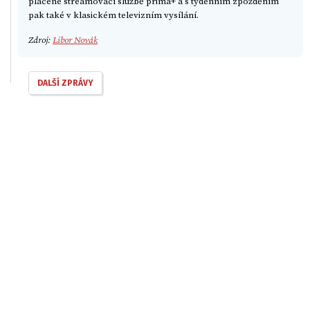
placené streamovací službě prima+ a s týdenním zpožděním
pak také v klasickém televizním vysílání.
Zdroj:
Libor Novák
DALŠÍ ZPRÁVY