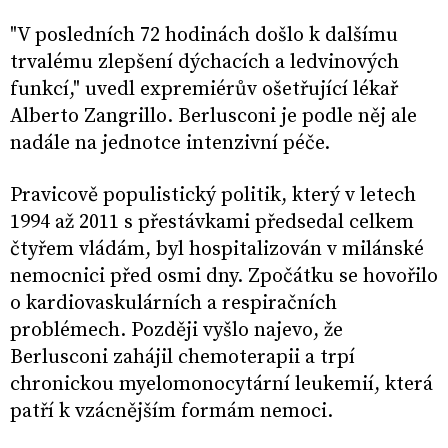
"V posledních 72 hodinách došlo k dalšímu
trvalému zlepšení dýchacích a ledvinových
funkcí," uvedl expremiérův ošetřující lékař
Alberto Zangrillo. Berlusconi je podle něj ale
nadále na jednotce intenzivní péče.
Pravicově populistický politik, který v letech
1994 až 2011 s přestávkami předsedal celkem
čtyřem vládám, byl hospitalizován v milánské
nemocnici před osmi dny. Zpočátku se hovořilo
o kardiovaskulárních a respiračních
problémech. Později vyšlo najevo, že
Berlusconi zahájil chemoterapii a trpí
chronickou myelomonocytární leukemií, která
patří k vzácnějším formám nemoci.