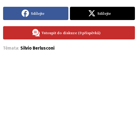
Sdílejte
Sdílejte
Vstoupit do diskuze (0 příspěvků)
Témata:
Silvio Berlusconi