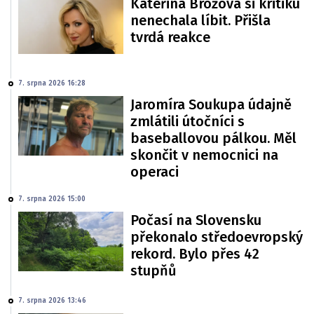
Kateřina Brožová si kritiku
nenechala líbit. Přišla
tvrdá reakce
7. srpna 2026 16:28
Jaromíra Soukupa údajně
zmlátili útočníci s
baseballovou pálkou. Měl
skončit v nemocnici na
operaci
7. srpna 2026 15:00
Počasí na Slovensku
překonalo středoevropský
rekord. Bylo přes 42
stupňů
7. srpna 2026 13:46