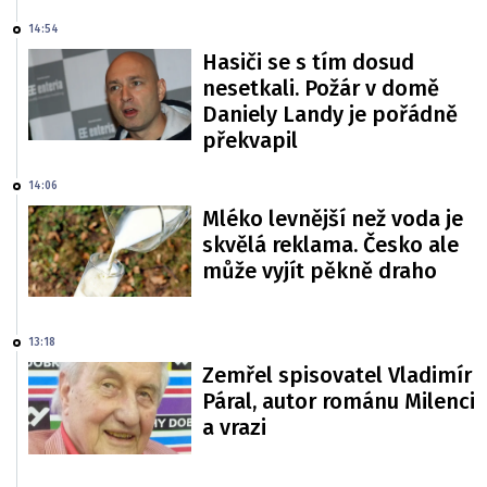
14:54
Hasiči se s tím dosud
nesetkali. Požár v domě
Daniely Landy je pořádně
překvapil
14:06
Mléko levnější než voda je
skvělá reklama. Česko ale
může vyjít pěkně draho
13:18
Zemřel spisovatel Vladimír
Páral, autor románu Milenci
a vrazi