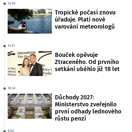
12:30
Tropické počasí znovu
úřaduje. Platí nové
varování meteorologů
11:31
Bouček opěvuje
Ztraceného. Od prvního
setkání uběhlo již 18 let
10:45
Důchody 2027:
Ministerstvo zveřejnilo
první odhady lednového
růstu penzí
9:59