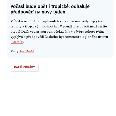
Počasí bude opět i tropické, odhaluje
předpověď na nový týden
V Česku se již během uplynulého víkendu navrátily nejvyšší
teploty k tropickým hodnotám. V pondělí se oproti neděli ještě
oteplí. Další vedra jsou pak očekávána v závěru tohoto týdne,
vyplývá z předpovědi Českého hydrometeorologického ústavu
(
ČHMÚ
).
Zdroj:
Jan Hrabě
DALŠÍ ZPRÁVY