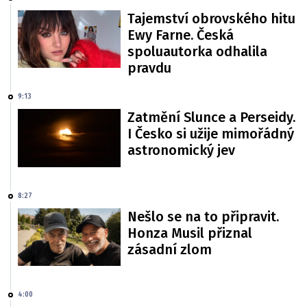
Tajemství obrovského hitu
Ewy Farne. Česká
spoluautorka odhalila
pravdu
9:13
Zatmění Slunce a Perseidy.
I Česko si užije mimořádný
astronomický jev
8:27
Nešlo se na to připravit.
Honza Musil přiznal
zásadní zlom
4:00