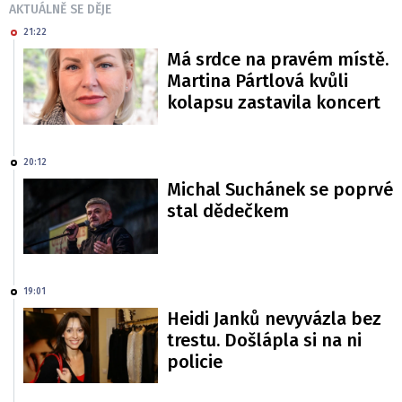
AKTUÁLNĚ SE DĚJE
21:22
Má srdce na pravém místě.
Martina Pártlová kvůli
kolapsu zastavila koncert
20:12
Michal Suchánek se poprvé
stal dědečkem
19:01
Heidi Janků nevyvázla bez
trestu. Došlápla si na ni
policie