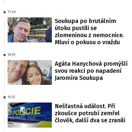
17:49
Soukupa po brutálním
útoku pustili se
zlomeninou z nemocnice.
Mluví o pokusu o vraždu
16:59
Agáta Hanychová promýšlí
svou reakci po napadení
Jaromíra Soukupa
16:12
Nešťastná událost. Při
zkoušce potrubí zemřel
člověk, další dva se zranili