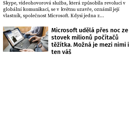
Skype, videohovorová služba, která způsobila revoluci v
globální komunikaci, se v květnu uzavře, oznámil její
vlastník, společnost Microsoft. Kdysi jedna z
nejpopulárnějších webových stránek na světě s miliony
uživatelů byla průkopníkem v oblasti bezplatných
Microsoft udělá přes noc ze
hlasových a videohovorů přes internet, která umožnila
stovek milionů počítačů
lidem spojit se s přáteli a rodinou po celém světě. Její
těžítka. Možná je mezi nimi i
uzavření znamená konec éry platformy, která formovala
ten váš
počátky digitální komunikace.