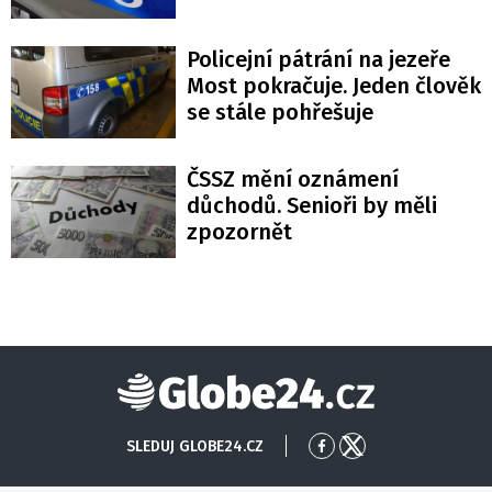
Policejní pátrání na jezeře
Most pokračuje. Jeden člověk
se stále pohřešuje
ČSSZ mění oznámení
důchodů. Senioři by měli
zpozornět
Globe24
SLEDUJ GLOBE24.CZ
Přejít
Přejít
na
na