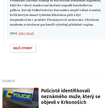
Podnikatel Jaromír Soukup se stal terčem brutálního napadení,
když ho v úterý maskovaní útočníci napadli baseballovou
pálkou. Bývalý ředitel televize Barrandov utrpěl vážná zranění,
kvůli kterým musel vyhledat lékařskou péči a byl
hospitalizován v pražské Thomayerově nemocnici. Okolnosti
incidentu a totožnost pachatelů vyšetřují příslušné orgány.
Zdroj:
Libor Novák
DALŠÍ ZPRÁVY
DOMOV
Policisté identifikovali
neznámého muže, který se
objevil v Krkonoších