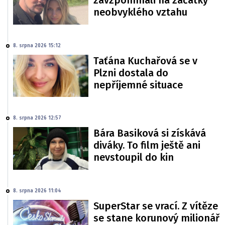
zavzpomínali na začátky
neobvyklého vztahu
8. srpna 2026 15:12
Taťána Kuchařová se v
Plzni dostala do
nepříjemné situace
8. srpna 2026 12:57
Bára Basiková si získává
diváky. To film ještě ani
nevstoupil do kin
8. srpna 2026 11:04
SuperStar se vrací. Z vítěze
se stane korunový milionář