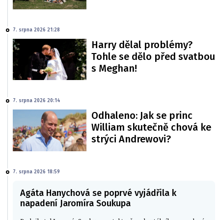
7. srpna 2026 21:28
Harry dělal problémy?
Tohle se dělo před svatbou
s Meghan!
7. srpna 2026 20:14
Odhaleno: Jak se princ
William skutečně chová ke
strýci Andrewovi?
7. srpna 2026 18:59
Agáta Hanychová se poprvé vyjádřila k
napadení Jaromíra Soukupa