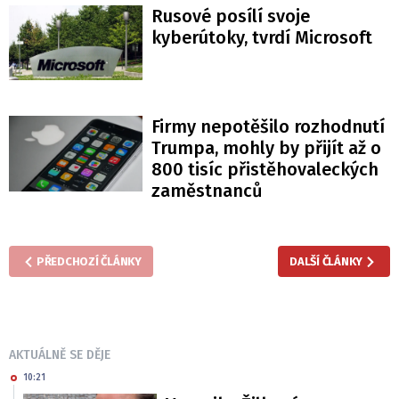
Rusové posílí svoje
kyberútoky, tvrdí Microsoft
Firmy nepotěšilo rozhodnutí
Trumpa, mohly by přijít až o
800 tisíc přistěhovaleckých
zaměstnanců
PŘEDCHOZÍ ČLÁNKY
DALŠÍ ČLÁNKY
AKTUÁLNĚ SE DĚJE
10:21