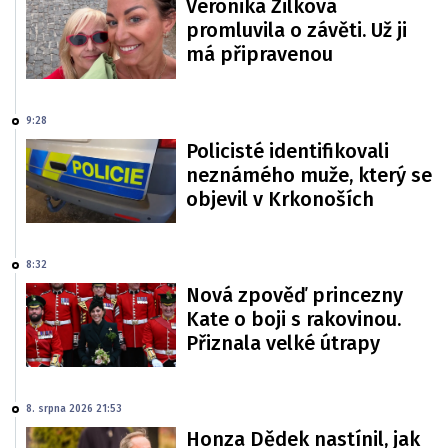
Veronika Žilková
promluvila o závěti. Už ji
má připravenou
9:28
Policisté identifikovali
neznámého muže, který se
objevil v Krkonoších
8:32
Nová zpověď princezny
Kate o boji s rakovinou.
Přiznala velké útrapy
8. srpna 2026 21:53
Honza Dědek nastínil, jak