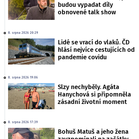
budou vypadat díly
obnovené talk show
8. srpna 2026 20:29
Lidé se vrací do vlaků. ČD
hlásí nejvíce cestujících od
pandemie covidu
8. srpna 2026 19:06
Slzy nechyběly. Agáta
Hanychová si připomněla
zásadní životní moment
8. srpna 2026 17:39
Bohuš Matuš a jeho žena