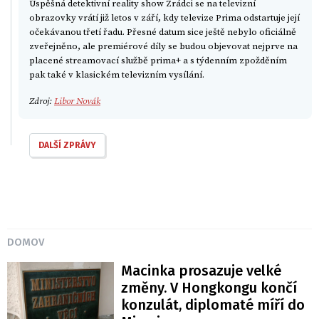
Úspěšná detektivní reality show Zrádci se na televizní
obrazovky vrátí již letos v září, kdy televize Prima odstartuje její
očekávanou třetí řadu. Přesné datum sice ještě nebylo oficiálně
zveřejněno, ale premiérové díly se budou objevovat nejprve na
placené streamovací službě prima+ a s týdenním zpožděním
pak také v klasickém televizním vysílání.
Zdroj:
Libor Novák
DALŠÍ ZPRÁVY
DOMOV
Macinka prosazuje velké
změny. V Hongkongu končí
konzulát, diplomaté míří do