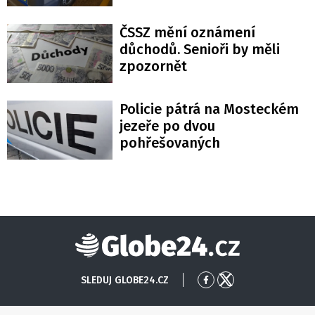
ČSSZ mění oznámení
důchodů. Senioři by měli
zpozornět
Policie pátrá na Mosteckém
jezeře po dvou
pohřešovaných
Globe24
SLEDUJ GLOBE24.CZ
Přejít
Přejít
na
na
Facebook
X