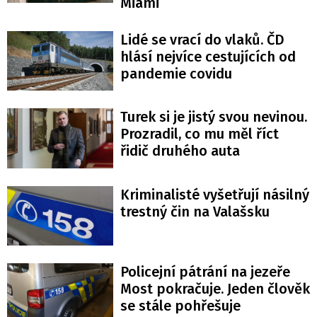
Miami
Lidé se vrací do vlaků. ČD
hlásí nejvíce cestujících od
pandemie covidu
Turek si je jistý svou nevinou.
Prozradil, co mu měl říct
řidič druhého auta
Kriminalisté vyšetřují násilný
trestný čin na Valašsku
Policejní pátrání na jezeře
Most pokračuje. Jeden člověk
se stále pohřešuje