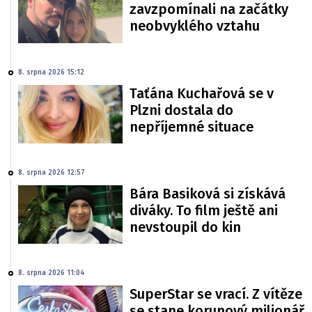
zavzpomínali na začátky
neobvyklého vztahu
8. srpna 2026 15:12
Taťána Kuchařová se v
Plzni dostala do
nepříjemné situace
8. srpna 2026 12:57
Bára Basiková si získává
diváky. To film ještě ani
nevstoupil do kin
8. srpna 2026 11:04
SuperStar se vrací. Z vítěze
se stane korunový milionář