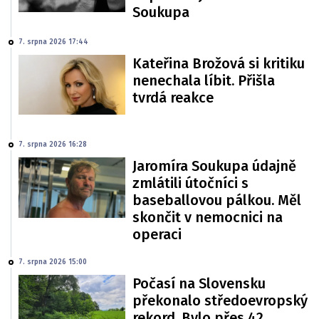
Soukupa
7. srpna 2026 17:44
Kateřina Brožová si kritiku
nenechala líbit. Přišla
tvrdá reakce
7. srpna 2026 16:28
Jaromíra Soukupa údajně
zmlátili útočníci s
baseballovou pálkou. Měl
skončit v nemocnici na
operaci
7. srpna 2026 15:00
Počasí na Slovensku
překonalo středoevropský
rekord. Bylo přes 42