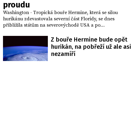
proudu
Washington - Tropická bouře Hermine, která se silou
hurikánu zdevastovala severní část Floridy, se dnes
přiblížila státům na severovýchodě USA a po
krátkodobém oslabení opět nabírá na síle.
Z bouře Hermine bude opět
hurikán, na pobřeží už ale asi
nezamíří