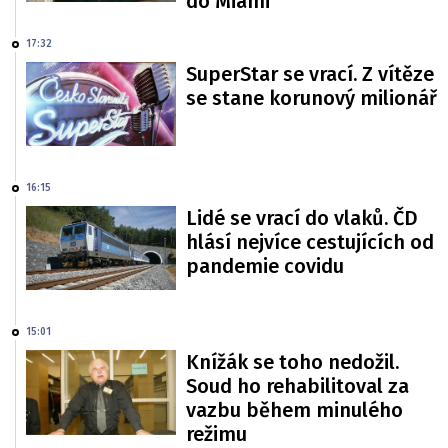
do Miami
17:32
SuperStar se vrací. Z vítěze
se stane korunový milionář
16:15
Lidé se vrací do vlaků. ČD
hlásí nejvíce cestujících od
pandemie covidu
15:01
Knížák se toho nedožil.
Soud ho rehabilitoval za
vazbu během minulého
režimu