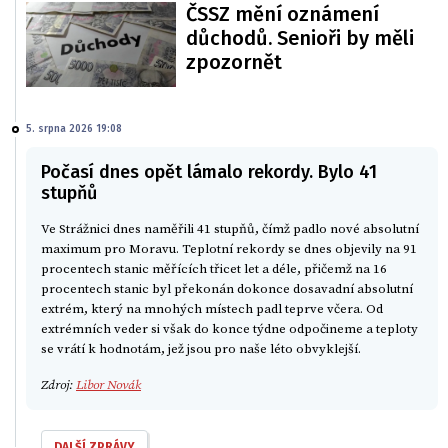
ČSSZ mění oznámení
důchodů. Senioři by měli
zpozornět
5. srpna 2026 19:08
Počasí dnes opět lámalo rekordy. Bylo 41
stupňů
Ve Strážnici dnes naměřili 41 stupňů, čímž padlo nové absolutní
maximum pro Moravu. Teplotní rekordy se dnes objevily na 91
procentech stanic měřících třicet let a déle, přičemž na 16
procentech stanic byl překonán dokonce dosavadní absolutní
extrém, který na mnohých místech padl teprve včera. Od
extrémních veder si však do konce týdne odpočineme a teploty
se vrátí k hodnotám, jež jsou pro naše léto obvyklejší.
Zdroj:
Libor Novák
DALŠÍ ZPRÁVY