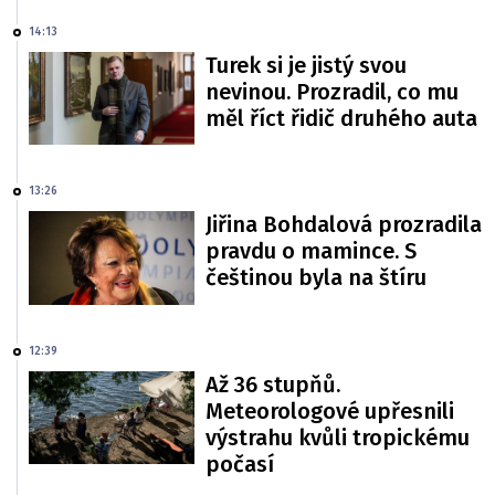
14:13
Turek si je jistý svou
nevinou. Prozradil, co mu
měl říct řidič druhého auta
13:26
Jiřina Bohdalová prozradila
pravdu o mamince. S
češtinou byla na štíru
12:39
Až 36 stupňů.
Meteorologové upřesnili
výstrahu kvůli tropickému
počasí