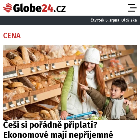
Čtvrtek 6. srpna, Oldřiška
CENA
Češi si pořádně připlatí?
Ekonomové mají nepříjemné