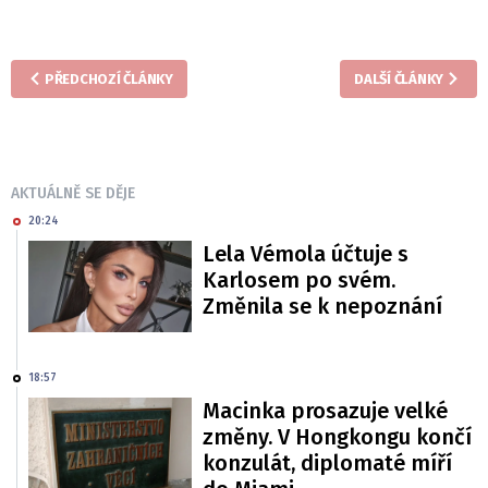
PŘEDCHOZÍ ČLÁNKY
DALŠÍ ČLÁNKY
AKTUÁLNĚ SE DĚJE
20:24
Lela Vémola účtuje s
Karlosem po svém.
Změnila se k nepoznání
18:57
Macinka prosazuje velké
změny. V Hongkongu končí
konzulát, diplomaté míří