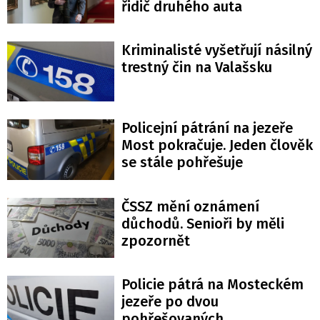
řidič druhého auta
Kriminalisté vyšetřují násilný
trestný čin na Valašsku
Policejní pátrání na jezeře
Most pokračuje. Jeden člověk
se stále pohřešuje
ČSSZ mění oznámení
důchodů. Senioři by měli
zpozornět
Policie pátrá na Mosteckém
jezeře po dvou
pohřešovaných