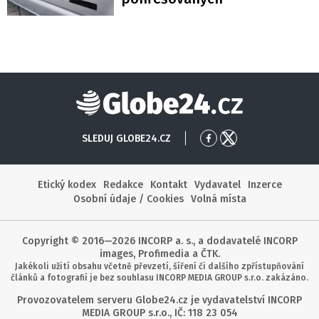
Globe24
SLEDUJ GLOBE24.CZ
Přejít
Přejít
na
na
Facebook
X
Etický kodex
Redakce
Kontakt
Vydavatel
Inzerce
Osobní údaje / Cookies
Volná místa
Copyright © 2016—2026 INCORP a. s., a dodavatelé INCORP
images, Profimedia a ČTK.
Jakékoli užití obsahu včetně převzetí, šíření či dalšího zpřístupňování
článků a fotografií je bez souhlasu INCORP MEDIA GROUP s.r.o. zakázáno.
Provozovatelem serveru Globe24.cz je vydavatelství INCORP
MEDIA GROUP s.r.o., IČ: 118 23 054