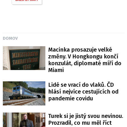
DOMOV
Macinka prosazuje velké
změny. V Hongkongu končí
konzulát, diplomaté míří do
Miami
Lidé se vrací do vlaků. ČD
hlásí nejvíce cestujících od
pandemie covidu
Turek si je jistý svou nevinou.
Prozradil, co mu měl říct