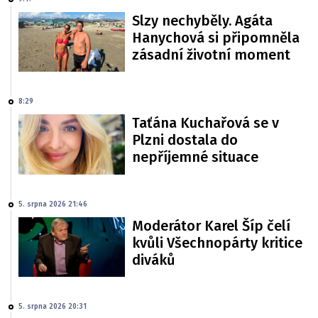
Slzy nechyběly. Agáta
Hanychová si připomněla
zásadní životní moment
8:29
Taťána Kuchařová se v
Plzni dostala do
nepříjemné situace
5. srpna 2026 21:46
Moderátor Karel Šíp čelí
kvůli Všechnopárty kritice
diváků
5. srpna 2026 20:31