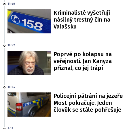
11:40
Kriminalisté vyšetřují
násilný trestný čin na
Valašsku
10:52
Poprvé po kolapsu na
veřejnosti. Jan Kanyza
přiznal, co jej trápí
10:04
Policejní pátrání na jezeře
Most pokračuje. Jeden
člověk se stále pohřešuje
9:17