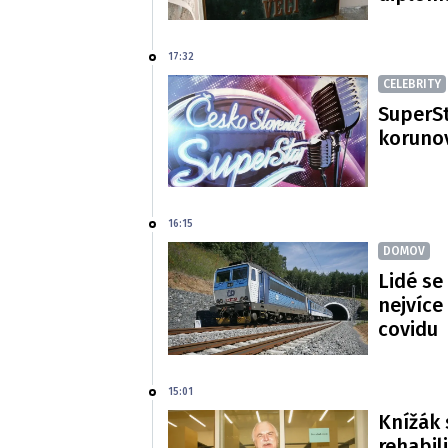
17:32
CELEBRITY
SuperSt
korunov
16:15
DOMOV
Lidé se
nejvíce
covidu
15:01
Knížák 
rehabil