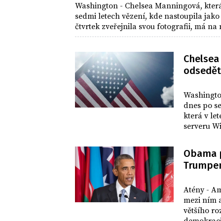
Washington - Chelsea Manningová, která 
sedmi letech vězení, kde nastoupila jak
čtvrtek zveřejnila svou fotografii, má n
Chelsea
odsedět 
SVĚT
Washingto
dnes po s
která v le
serveru Wi
zapojit do
Obama p
Trumpem
SVĚT
Atény - Americký prezident Barack Obama dnes v Aténám řekl, že
mezi ním a jeho nástupcem Donaldem Trumpem nemůže být
většího ro