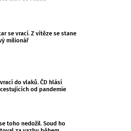
ar se vrací. Z vítěze se stane
ý milionář
 vrací do vlaků. ČD hlásí
 cestujících od pandemie
se toho nedožil. Soud ho
itoval za vazbu během