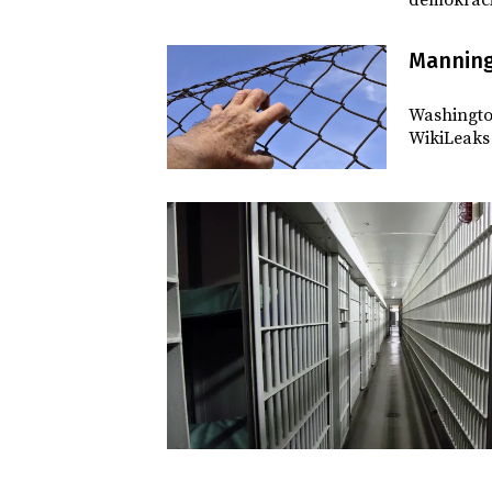
demokraci
Manning
SVĚT
Washingto
WikiLeaks 