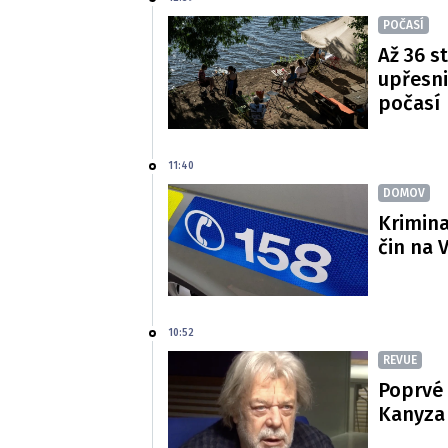
POČASÍ
Až 36 s
upřesni
počasí
11:40
DOMOV
Krimina
čin na 
10:52
REVUE
Poprvé 
Kanyza p