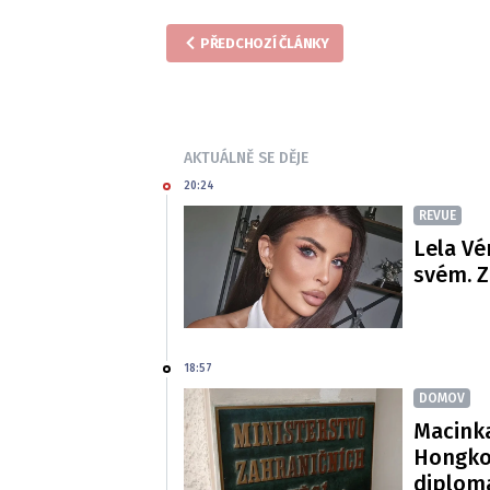
PŘEDCHOZÍ ČLÁNKY
AKTUÁLNĚ SE DĚJE
20:24
REVUE
Lela Vé
svém. Z
18:57
DOMOV
Macinka
Hongko
diploma