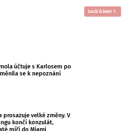
skupině WikiLeaks.
DALŠÍ ČLÁNKY
mola účtuje s Karlosem po
měnila se k nepoznání
 prosazuje velké změny. V
ngu končí konzulát,
té míří do Miami