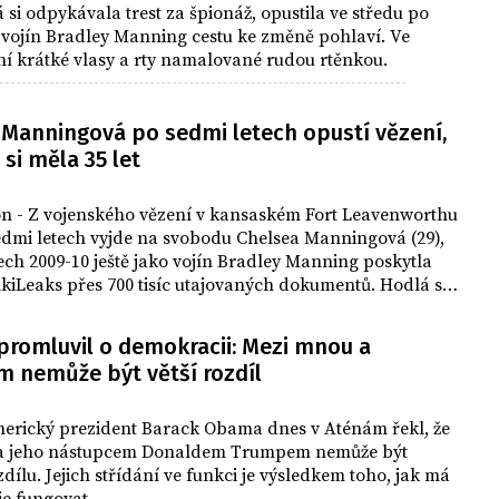
si odpykávala trest za špionáž, opustila ve středu po
o vojín Bradley Manning cestu ke změně pohlaví. Ve
a ní krátké vlasy a rty namalované rudou rtěnkou.
 Manningová po sedmi letech opustí vězení,
si měla 35 let
n - Z vojenského vězení v kansaském Fort Leavenworthu
edmi letech vyjde na svobodu Chelsea Manningová (29),
tech 2009-10 ještě jako vojín Bradley Manning poskytla
kiLeaks přes 700 tisíc utajovaných dokumentů. Hodlá se
 boje za práva transgenderových osob.
romluvil o demokracii: Mezi mnou a
 nemůže být větší rozdíl
zdílu. Jejich střídání ve funkci je výsledkem toho, jak má