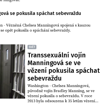
e fungovat.
ová se pokusila spáchat sebevraždu
n - Vězněná Chelsea Manningová spojená s kauzou
se opět pokusila o spáchání sebevraždy.
SVĚT
Transsexuální vojín
Manningová se ve
vězení pokusila spáchat
sebevraždu
Washington - Chelsea Manningová,
původně vojín Bradley Manning, se ve
vězení pokusila o sebevraždu. V roce
2013 byla odsouzena k 35 letům vězení
za vyzrazení přísně tajných informací