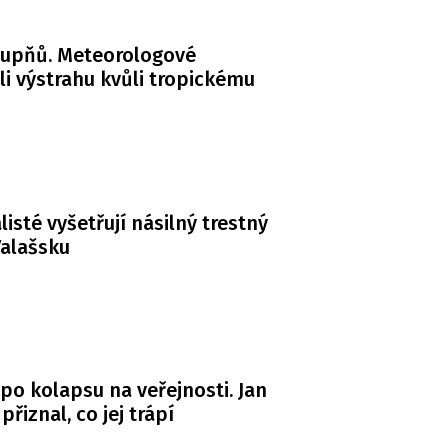
tupňů. Meteorologové
li výstrahu kvůli tropickému
listé vyšetřují násilný trestný
Valašsku
po kolapsu na veřejnosti. Jan
řiznal, co jej trápí