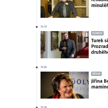
minulé
14:13
DOMOV
Turek si
Prozradi
druhéh
13:26
REVUE
Jiřina 
mamince
12:39