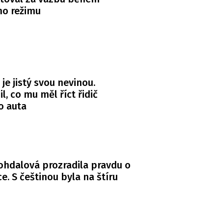
ho režimu
 je jistý svou nevinou.
l, co mu měl říct řidič
o auta
Bohdalová prozradila pravdu o
. S češtinou byla na štíru