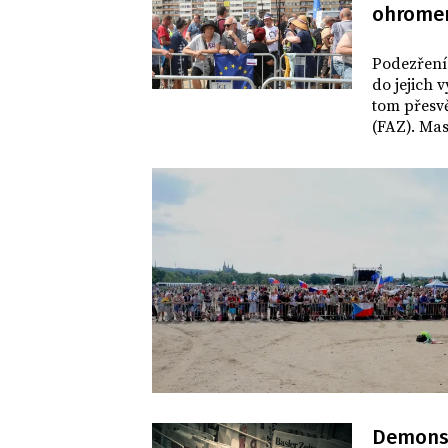
ohromen
SVĚT
Podezření 
do jejich 
tom přesv
(FAZ). Mas
Čechů demo
Protestům 
další něm
Demonstr