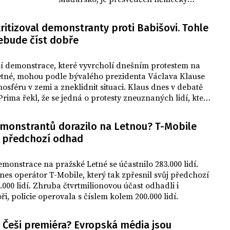
magazín Der Spiegel. Maďarsko, ale i
Polsko, magazín v komentáři označuje
ritizoval demonstranty proti Babišovi. Tohle
za autoritativně vedené, nacionalistické a
nebude číst dobře
izolované v rámci Evropské unie.
ní demonstrace, které vyvrcholí dnešním protestem na
etné, mohou podle bývalého prezidenta Václava Klause
osféru v zemi a zneklidnit situaci. Klaus dnes v debatě
Prima řekl, že se jedná o protesty zneuznaných lidí, kteří
rovaní, že nevyhráli volby. Frustrace a snaha se zviditelnit
stojí i za tím, že se opoziční strany vyvolaly hlasování o
emonstrantů dorazilo na Letnou? T-Mobile
ládě, které se uskuteční ve středu.
l předchozí odhad
monstrace na pražské Letné se účastnilo 283.000 lidí.
nes operátor T-Mobile, který tak zpřesnil svůj předchozí
000 lidí. Zhruba čtvrtmilionovou účast odhadli i
ři, policie operovala s číslem kolem 200.000 lidí.
 Češi premiéra? Evropská média jsou