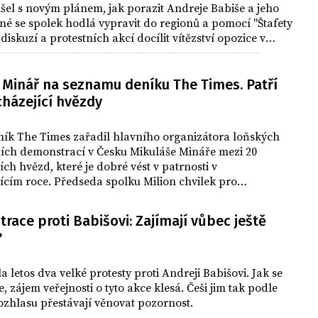
išel s novým plánem, jak porazit Andreje Babiše a jeho
é se spolek hodlá vypravit do regionů a pomocí "Štafety
skuzí a protestních akcí docílit vítězství opozice v
jejímu vítězství ve volbách do sněmovny v roce 2021.
ř Minář na seznamu deníku The Times. Patří
cházející hvězdy
ník The Times zařadil hlavního organizátora loňských
ních demonstrací v Česku Mikuláše Mináře mezi 20
ích hvězd, které je dobré vést v patrnosti v
cím roce. Předseda spolku Milion chvilek pro
 se ocitl ve společnosti osobností, jako je španělská
 Leonor, nový bavorský premiér Markus Söder či ruský
ace proti Babišovi: Zajímají vůbec ještě
ktivista Jegor Žukov.
?
la letos dva velké protesty proti Andreji Babišovi. Jak se
e, zájem veřejnosti o tyto akce klesá. Češi jim tak podle
zhlasu přestávají věnovat pozornost.