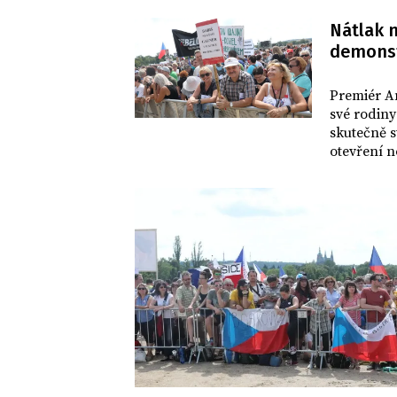
Nátlak n
demonst
DOMOV
Premiér An
své rodiny
skutečně s
otevření 