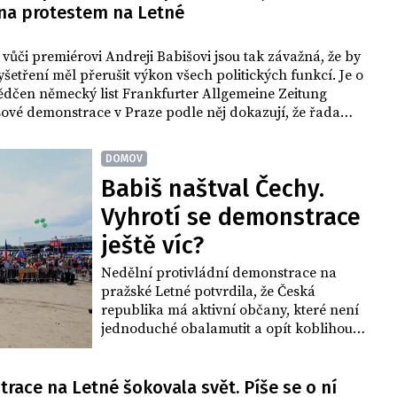
a protestem na Letné
vůči premiérovi Andreji Babišovi jsou tak závažná, že by
vyšetření měl přerušit výkon všech politických funkcí. Je o
ědčen německý list Frankfurter Allgemeine Zeitung
ové demonstrace v Praze podle něj dokazují, že řada
kracii rozumí lépe než muž v čele jejich vlády.
proti Babišovi se na své poměry velmi obsáhle věnují i
DOMOV
ecká média.
Babiš naštval Čechy.
Vyhrotí se demonstrace
ještě víc?
Nedělní protivládní demonstrace na
pražské Letné potvrdila, že Česká
republika má aktivní občany, které není
jednoduché obalamutit a opít koblihou,
píše se v komentáři na serveru iHNED.cz.
Premiér Andrej Babiš (ANO), proti
kterému byl protest namířen, se podle
ace na Letné šokovala svět. Píše se o ní