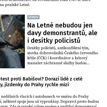
na pražské Letné.
DOMOV
Na Letné nebudou jen
davy demonstrantů, ale
i desítky policistů
Desítky policistů, antikonfliktní tým,
stovka dobrovolníků Českého červeného
kříže (ČČK) i koordinátor a krizový
manažer záchranné služby budou
dohlížet na nedělní demonstraci na
Letné. Připraveni vyrazit budou i hasiči,
na místě protestu mohou být za pár
test proti Babišovi? Dorazí lidé z celé
minut. ČTK to řekli zástupci složek
y, jízdenky do Prahy rychle mizí
záchranného systému a ČČK. Nedělní
akce má být zatím největší ze série
 nedělních vlacích i autobusech ve směru do Prahy
demonstrací za nezávislost justice, které
í, některé spoje jsou už vyprodány. Dopravci proto budou
už třetí měsíc organizuje spolek Milion
lovat. Zda je vysoký zájem spojen s nedělní demonstrací