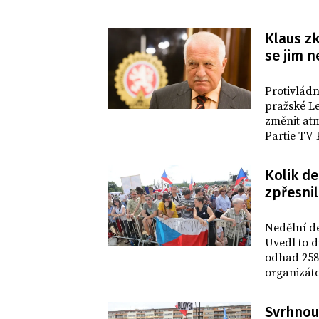
Klaus zk
se jim 
DOMOV
Protivlád
pražské L
změnit atm
Partie TV 
jsou frust
podle něj 
Kolik d
nedůvěře v
zpřesni
DOMOV
Nedělní de
Uvedl to d
odhad 258.
organizáto
Svrhnou