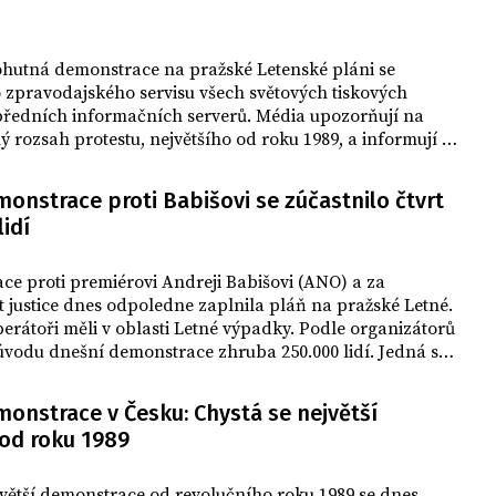
dnešních Lidových novin (LN) bude
muset rozhodnout, zda nějakým
způsobem uspokojí naštvané lidi, nebo
hutná demonstrace na pražské Letenské pláni se
přejde k riskantnější politice
 zpravodajského servisu všech světových tiskových
konfrontace. Komentátor Práva míní, že
 předních informačních serverů. Média upozorňují na
demonstranti musejí mít výdrž, chtějí-li
rozsah protestu, největšího od roku 1989, a informují o
dosáhnout svých cílů. Deníky očekávají
emiéra Andreje Babiše, které přivedly na pražské
na podzim další protesty.
í statisíce lidí.
onstrace proti Babišovi se zúčastnilo čtvrt
lidí
e proti premiérovi Andreji Babišovi (ANO) a za
t justice dnes odpoledne zaplnila pláň na pražské Letné.
erátoři měli v oblasti Letné výpadky. Podle organizátorů
 úvodu dnešní demonstrace zhruba 250.000 lidí. Jedná se
ěpodobně o největší demonstraci od roku 1989.
 to sdělil předseda organizujícího spolku Milion
onstrace v Česku: Chystá se největší
kuláš Minář. Údaj se podle něj opírá o výškovou
 od roku 1989
větší demonstrace od revolučního roku 1989 se dnes