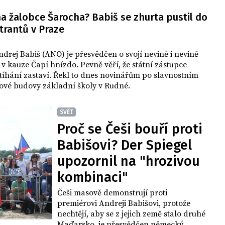
a žalobce Šarocha? Babiš se zhurta pustil do
rantů v Praze
drej Babiš (ANO) je přesvědčen o svojí nevině i nevině
 v kauze Čapí hnízdo. Pevně věří, že státní zástupce
tíhání zastaví. Řekl to dnes novinářům po slavnostním
nové budovy základní školy v Rudné.
SVĚT
Proč se Češi bouří proti
Babišovi? Der Spiegel
upozornil na "hrozivou
kombinaci"
Češi masově demonstrují proti
premiérovi Andreji Babišovi, protože
nechtějí, aby se z jejich země stalo druhé
Maďarsko, je přesvědčen německý