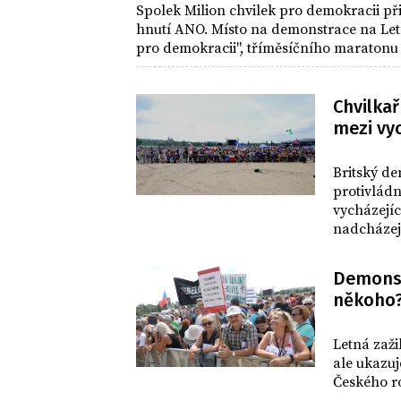
Spolek Milion chvilek pro demokracii př
hnutí ANO. Místo na demonstrace na Letn
pro demokracii", tříměsíčního maratonu di
letošních krajských volbách, a pomoci i 
Chvilka
mezi vy
DOMOV
Britský de
protivlád
vycházejíc
nadcházejí
demokracii
princezna
Demonstr
opoziční a
někoho
DOMOV
Letná zaži
ale ukazuj
Českého ro