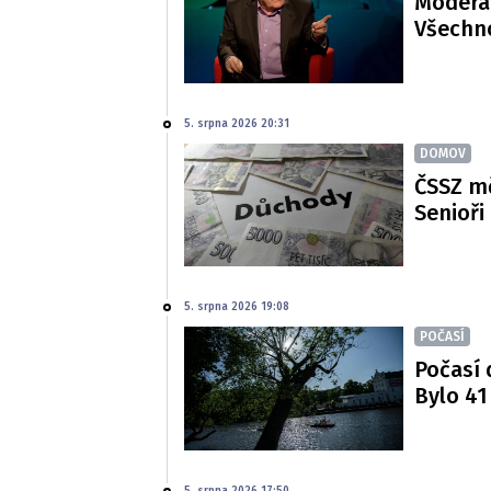
Moderát
Všechno
5. srpna 2026 20:31
DOMOV
ČSSZ m
Senioři
5. srpna 2026 19:08
POČASÍ
Počasí 
Bylo 41
5. srpna 2026 17:50