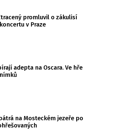
tracený promluvil o zákulisí
koncertu v Praze
bírají adepta na Oscara. Ve hře
snímků
 pátrá na Mosteckém jezeře po
ohřešovaných