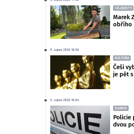
CELEBRITY
Marek Z
obřího 
5. srpna 2026 16:56
KULTURA
Češi vy
je pět 
5. srpna 2026 16:04
DOMOV
Policie
dvou p