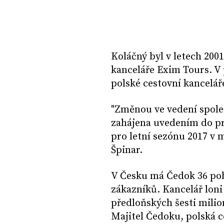
Koláčný byl v letech 200
kanceláře Exim Tours. V 
polské cestovní kancelář
"Změnou ve vedení spole
zahájena uvedením do pro
pro letní sezónu 2017 v
Špinar.
V Česku má Čedok 36 pob
zákazníků. Kancelář loni
předloňských šesti milio
Majitel Čedoku, polská ce