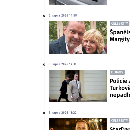
5. srpna 2026 14:58
CELEBRITY
Španěls
Margity
5. srpna 2026 14:10
DOMOV
Policie 
Turkově
nepadl
5. srpna 2026 13:22
CELEBRITY
StarDan