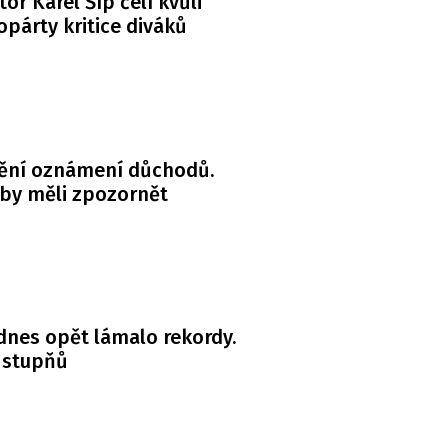
or Karel Šíp čelí kvůli
párty kritice diváků
ění oznámení důchodů.
 by měli zpozornět
dnes opět lámalo rekordy.
 stupňů