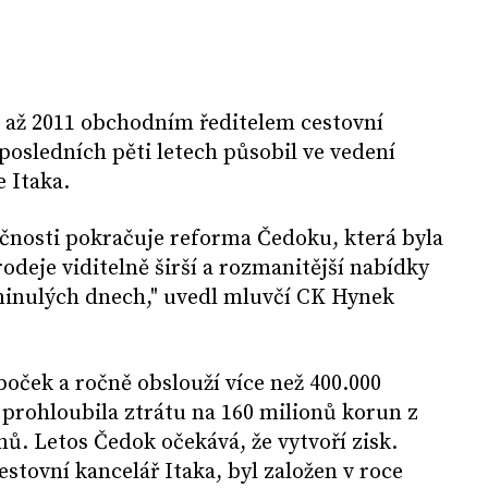
1 až 2011 obchodním ředitelem cestovní
posledních pěti letech působil ve vedení
e Itaka.
čnosti pokračuje reforma Čedoku, která byla
deje viditelně širší a rozmanitější nabídky
 minulých dnech," uvedl mluvčí CK Hynek
oček a ročně obslouží více než 400.000
 prohloubila ztrátu na 160 milionů korun z
nů. Letos Čedok očekává, že vytvoří zisk.
stovní kancelář Itaka, byl založen v roce