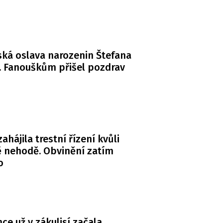
ká oslava narozenin Štefana
. Fanouškům přišel pozdrav
zahájila trestní řízení kvůli
 nehodě. Obvinění zatím
o
ce už v zákulisí začala.