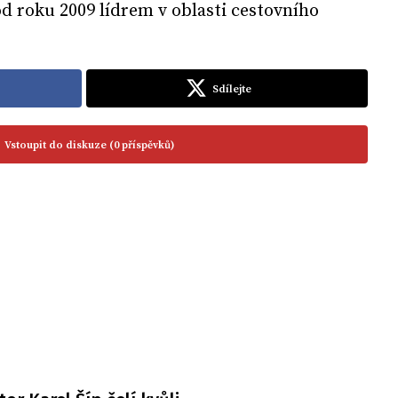
od roku 2009 lídrem v oblasti cestovního
Sdílejte
Vstoupit do diskuze (0 příspěvků)