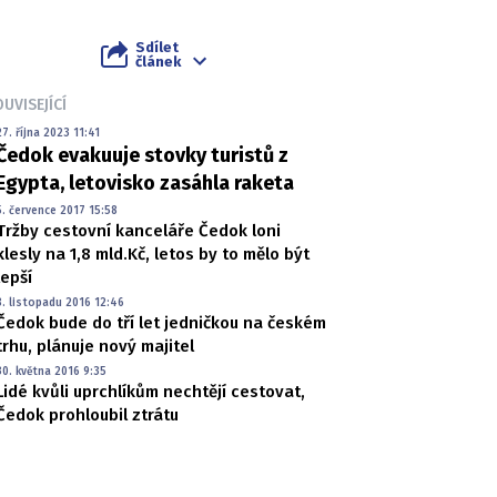
Sdílet
článek
UVISEJÍCÍ
27. října 2023 11:41
Čedok evakuuje stovky turistů z
Egypta, letovisko zasáhla raketa
5. července 2017 15:58
Tržby cestovní kanceláře Čedok loni
klesly na 1,8 mld.Kč, letos by to mělo být
lepší
8. listopadu 2016 12:46
Čedok bude do tří let jedničkou na českém
trhu, plánuje nový majitel
30. května 2016 9:35
Lidé kvůli uprchlíkům nechtějí cestovat,
Čedok prohloubil ztrátu