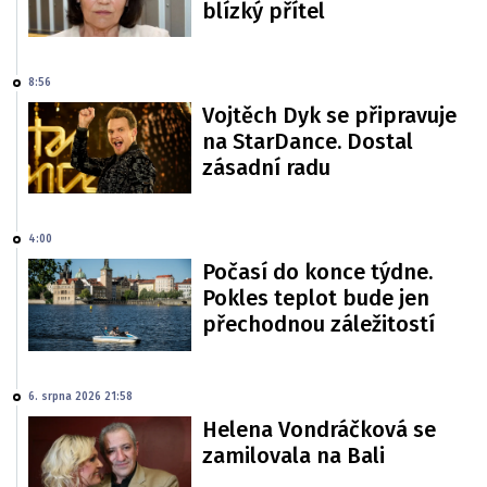
blízký přítel
8:56
Vojtěch Dyk se připravuje
na StarDance. Dostal
zásadní radu
4:00
Počasí do konce týdne.
Pokles teplot bude jen
přechodnou záležitostí
6. srpna 2026 21:58
Helena Vondráčková se
zamilovala na Bali