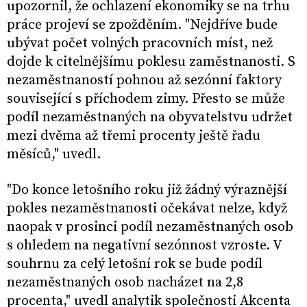
upozornil, že ochlazení ekonomiky se na trhu
práce projeví se zpožděním. "Nejdříve bude
ubývat počet volných pracovních míst, než
dojde k citelnějšímu poklesu zaměstnanosti. S
nezaměstnaností pohnou až sezónní faktory
související s příchodem zimy. Přesto se může
podíl nezaměstnaných na obyvatelstvu udržet
mezi dvěma až třemi procenty ještě řadu
měsíců," uvedl.
"Do konce letošního roku již žádný výraznější
pokles nezaměstnanosti očekávat nelze, když
naopak v prosinci podíl nezaměstnaných osob
s ohledem na negativní sezónnost vzroste. V
souhrnu za celý letošní rok se bude podíl
nezaměstnaných osob nacházet na 2,8
procenta," uvedl analytik společnosti Akcenta