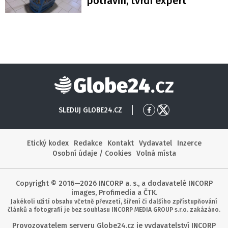
potravin, tvrdí expert
Globe24
SLEDUJ GLOBE24.CZ
Přejít
Přejít
na
na
Facebook
X
Etický kodex
Redakce
Kontakt
Vydavatel
Inzerce
Osobní údaje / Cookies
Volná místa
Copyright © 2016—2026 INCORP a. s., a dodavatelé INCORP
images, Profimedia a ČTK.
Jakékoli užití obsahu včetně převzetí, šíření či dalšího zpřístupňování
článků a fotografií je bez souhlasu INCORP MEDIA GROUP s.r.o. zakázáno.
Provozovatelem serveru Globe24.cz je vydavatelství INCORP