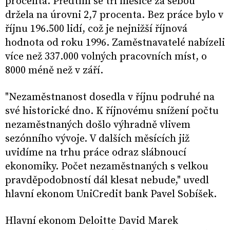
procenta. Předtím se tři měsíce za sebou
držela na úrovni 2,7 procenta. Bez práce bylo v
říjnu 196.500 lidí, což je nejnižší říjnová
hodnota od roku 1996. Zaměstnavatelé nabízeli
více než 337.000 volných pracovních míst, o
8000 méně než v září.
"Nezaměstnanost dosedla v říjnu podruhé na
své historické dno. K říjnovému snížení počtu
nezaměstnaných došlo výhradně vlivem
sezónního vývoje. V dalších měsících již
uvidíme na trhu práce odraz slábnoucí
ekonomiky. Počet nezaměstnaných s velkou
pravděpodobností dál klesat nebude," uvedl
hlavní ekonom UniCredit bank Pavel Sobíšek.
Hlavní ekonom Deloitte David Marek