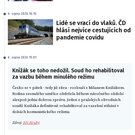
6. srpna 2026 16:15
Lidé se vrací do vlaků. ČD
hlásí nejvíce cestujících od
pandemie covidu
6. srpna 2026 15:01
Knížák se toho nedožil. Soud ho rehabilitoval
za vazbu během minulého režimu
Česko se v pátek - tedy již zítra - rozloučí s Milanem Knížákem.
Rodina zesnulého umělce obdržela během náročného období
alespoň jednu dobrou zprávu. Jeden z pražských obvodních
soudů Knížáka definitivně rehabilitoval za vazební stíhání v
dobách komunistického režimu.
Zdroj:
Jiří Hrubý