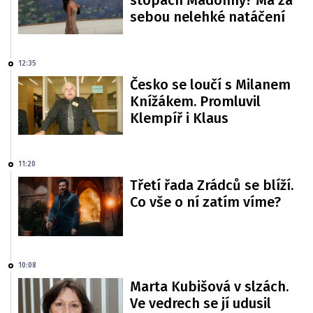
stopách Madonny? Má za
sebou nelehké natáčení
12:35
Česko se loučí s Milanem
Knížákem. Promluvil
Klempíř i Klaus
11:20
Třetí řada Zrádců se blíží.
Co vše o ní zatím víme?
10:08
Marta Kubišová v slzách.
Ve vedrech se jí udusil