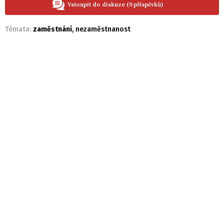
Vstoupit do diskuze (0 příspěvků)
Témata:
zaměstnání
,
nezaměstnanost