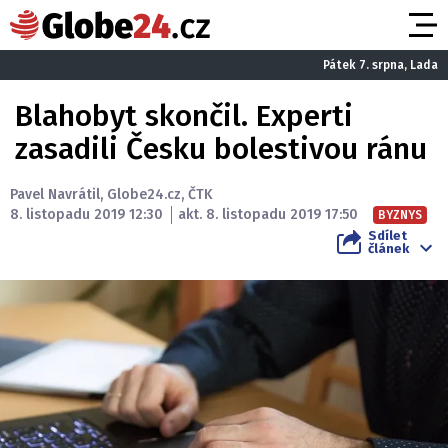
Pátek 7. srpna, Lada
Blahobyt skončil. Experti
zasadili Česku bolestivou ránu
Pavel Navrátil
,
Globe24.cz
,
ČTK
8. listopadu 2019 12:30
akt. 8. listopadu 2019 17:50
BYZNYS
Sdílet
článek