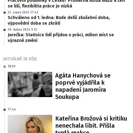
Pracovní podmínky v Česku? Průměrná mzda mužů a žen
se liší, flexibilita práce je nízká
21. srpna 2024 17:42
Schváleno od 1. ledna: Bude delší zkušební doba,
výpovědní doba se zkrátí
30. dubna 2024 9:12
Jurečka: Statisíce lidí přijdou o práci, milion míst se
výrazně změní
AKTUÁLNĚ SE DĚJE
18:59
Agáta Hanychová se
poprvé vyjádřila k
napadení Jaromíra
Soukupa
17:44
Kateřina Brožová si kritiku
nenechala líbit. Přišla
tvrdá reakce