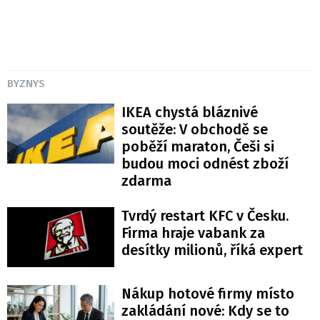
BYZNYS
IKEA chystá bláznivé
soutěže: V obchodě se
poběží maraton, Češi si
budou moci odnést zboží
zdarma
Tvrdý restart KFC v Česku.
Firma hraje vabank za
desítky milionů, říká expert
Nákup hotové firmy místo
zakládání nové: Kdy se to