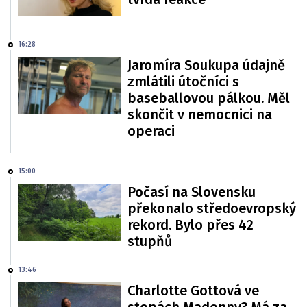
16:28
Jaromíra Soukupa údajně
zmlátili útočníci s
baseballovou pálkou. Měl
skončit v nemocnici na
operaci
15:00
Počasí na Slovensku
překonalo středoevropský
rekord. Bylo přes 42
stupňů
13:46
Charlotte Gottová ve