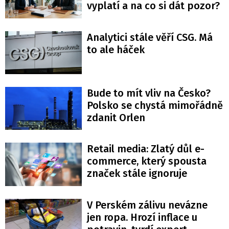
vyplatí a na co si dát pozor?
Analytici stále věří CSG. Má
to ale háček
Bude to mít vliv na Česko?
Polsko se chystá mimořádně
zdanit Orlen
Retail media: Zlatý důl e-
commerce, který spousta
značek stále ignoruje
V Perském zálivu nevázne
jen ropa. Hrozí inflace u