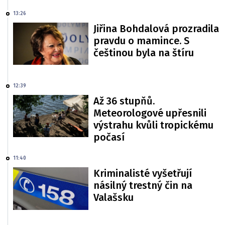
13:26
Jiřina Bohdalová prozradila
pravdu o mamince. S
češtinou byla na štíru
12:39
Až 36 stupňů.
Meteorologové upřesnili
výstrahu kvůli tropickému
počasí
11:40
Kriminalisté vyšetřují
násilný trestný čin na
Valašsku