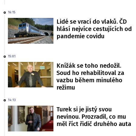
16:15
Lidé se vrací do vlaků. ČD
hlásí nejvíce cestujících od
pandemie covidu
15:01
Knížák se toho nedožil.
Soud ho rehabilitoval za
vazbu během minulého
režimu
14:13
Turek si je jistý svou
nevinou. Prozradil, co mu
měl říct řidič druhého auta