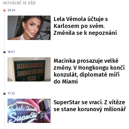
AKTUÁLNĚ SE DĚJE
20:24
Lela Vémola účtuje s
Karlosem po svém.
Změnila se k nepoznání
18:57
Macinka prosazuje velké
změny. V Hongkongu končí
konzulát, diplomaté míří
do Miami
17:32
SuperStar se vrací. Z vítěze
se stane korunový milionář