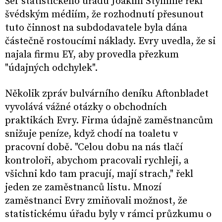
Šéf statistického úřadu Joakim Stymme řekl
švédským médiím, že rozhodnutí přesunout
tuto činnost na subdodavatele byla dána
částečně rostoucími náklady. Evry uvedla, že si
najala firmu EY, aby provedla přezkum
"údajných odchylek".
Několik zpráv bulvárního deníku Aftonbladet
vyvolává vážné otázky o obchodních
praktikách Evry. Firma údajně zaměstnancům
snižuje peníze, když chodí na toaletu v
pracovní době. "Celou dobu na nás tlačí
kontroloři, abychom pracovali rychleji, a
všichni kdo tam pracují, mají strach," řekl
jeden ze zaměstnanců listu. Mnozí
zaměstnanci Evry zmiňovali možnost, že
statistickému úřadu byly v rámci průzkumu o