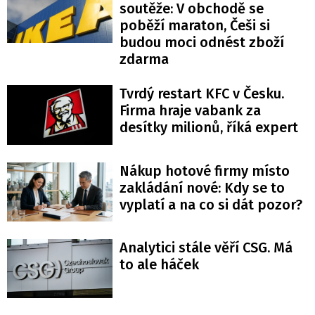
soutěže: V obchodě se
poběží maraton, Češi si
budou moci odnést zboží
zdarma
Tvrdý restart KFC v Česku.
Firma hraje vabank za
desítky milionů, říká expert
Nákup hotové firmy místo
zakládání nové: Kdy se to
vyplatí a na co si dát pozor?
Analytici stále věří CSG. Má
to ale háček