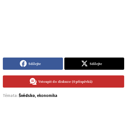
Sdílejte
Sdílejte
Vstoupit do diskuze (0 příspěvků)
Témata:
Švédsko
,
ekonomika