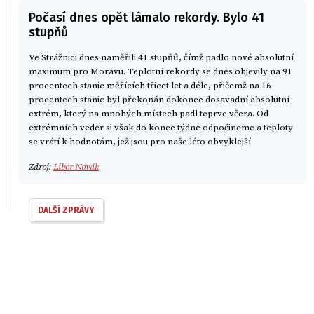
Počasí dnes opět lámalo rekordy. Bylo 41
stupňů
Ve Strážnici dnes naměřili 41 stupňů, čímž padlo nové absolutní
maximum pro Moravu. Teplotní rekordy se dnes objevily na 91
procentech stanic měřících třicet let a déle, přičemž na 16
procentech stanic byl překonán dokonce dosavadní absolutní
extrém, který na mnohých místech padl teprve včera. Od
extrémních veder si však do konce týdne odpočineme a teploty
se vrátí k hodnotám, jež jsou pro naše léto obvyklejší.
Zdroj:
Libor Novák
DALŠÍ ZPRÁVY