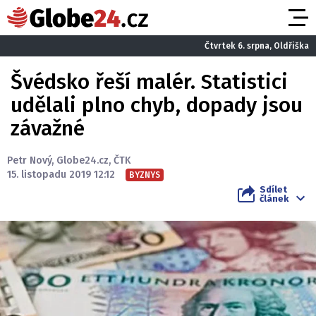
Čtvrtek 6. srpna, Oldřiška
Švédsko řeší malér. Statistici
udělali plno chyb, dopady jsou
závažné
Petr Nový
,
Globe24.cz
,
ČTK
15. listopadu 2019 12:12
BYZNYS
Sdílet
článek