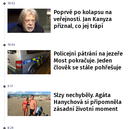
10:52
Poprvé po kolapsu na
veřejnosti. Jan Kanyza
přiznal, co jej trápí
10:04
Policejní pátrání na jezeře
Most pokračuje. Jeden
člověk se stále pohřešuje
9:17
Slzy nechyběly. Agáta
Hanychová si připomněla
zásadní životní moment
8:29