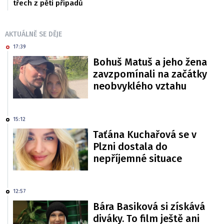
třech z pěti případů
AKTUÁLNĚ SE DĚJE
17:39
Bohuš Matuš a jeho žena
zavzpomínali na začátky
neobvyklého vztahu
15:12
Taťána Kuchařová se v
Plzni dostala do
nepříjemné situace
12:57
Bára Basiková si získává
diváky. To film ještě ani