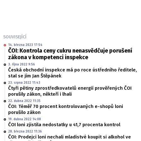
SOUVISEJÍCÍ
14. března 2023 17:54
ČOI: Kontrola ceny cukru nenasvědčuje porušení
zákona v kompetenci inspekce
3. října 2022 9:56
Česká obchodní inspekce má po roce ústředního ředitele,
stal se jím Jan Štěpánek
23. srpna 2022 11:43
Čtyři pětiny zprostředkovatelů energií prověřených ČOI
porušily zákon, někteří i lhali
22. dubna 2022 11:35
ČOI: Téměř 70 procent kontrolovaných e-shopů loni
porušilo zákon
19. dubna 2022 14:08
ČOI loni zjistila nedostatky u 41,7 procenta kontrol
28. března 2022 11:36
ČOI: Prodejci loni nechali mladistvé koupit si alkohol ve