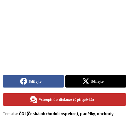
Sdílejte
Sdílejte
Vstoupit do diskuze (0 příspěvků)
Témata:
ČOI (Česká obchodní inspekce)
,
padělky
,
obchody