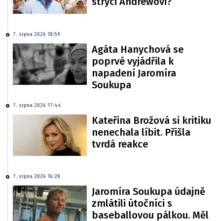
strýci Andrewovi?
7. srpna 2026 18:59
Agáta Hanychová se
poprvé vyjádřila k
napadení Jaromíra
Soukupa
7. srpna 2026 17:44
Kateřina Brožová si kritiku
nenechala líbit. Přišla
tvrdá reakce
7. srpna 2026 16:28
Jaromíra Soukupa údajně
zmlátili útočníci s
baseballovou pálkou. Měl