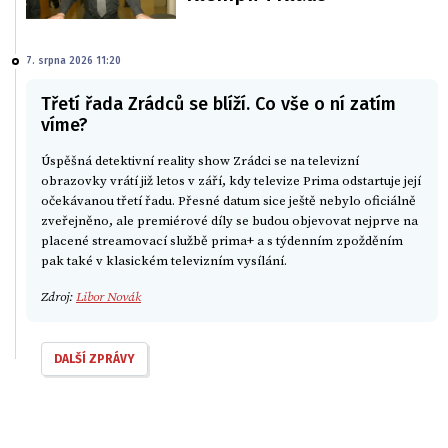
7. srpna 2026 11:20
Třetí řada Zrádců se blíží. Co vše o ní zatím
víme?
Úspěšná detektivní reality show Zrádci se na televizní
obrazovky vrátí již letos v září, kdy televize Prima odstartuje její
očekávanou třetí řadu. Přesné datum sice ještě nebylo oficiálně
zveřejněno, ale premiérové díly se budou objevovat nejprve na
placené streamovací službě prima+ a s týdenním zpožděním
pak také v klasickém televizním vysílání.
Zdroj:
Libor Novák
DALŠÍ ZPRÁVY