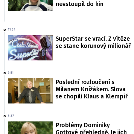
nevstoupil do kin
11:04
SuperStar se vrací. Z vítěze
se stane korunový milionář
9:51
Poslední rozloučení s
Milanem Knížákem. Slova
se chopili Klaus a Klempíř
8:37
Problémy Dominiky
Gottové přehledně. Je jich