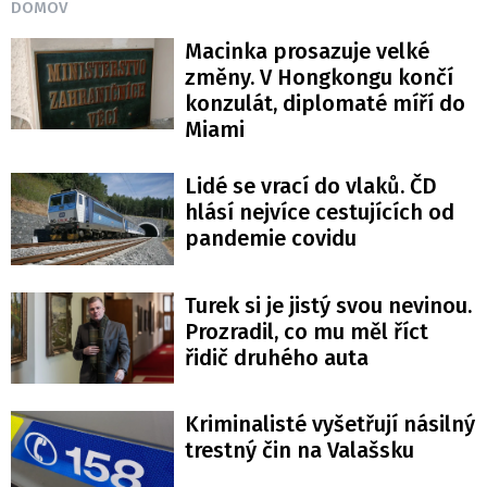
DOMOV
Macinka prosazuje velké
změny. V Hongkongu končí
konzulát, diplomaté míří do
Miami
Lidé se vrací do vlaků. ČD
hlásí nejvíce cestujících od
pandemie covidu
Turek si je jistý svou nevinou.
Prozradil, co mu měl říct
řidič druhého auta
Kriminalisté vyšetřují násilný
trestný čin na Valašsku