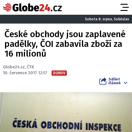
Sobota 8. srpna, Soběslav
České obchody jsou zaplavené
padělky, ČOI zabavila zboží za
16 milionů
Globe24.cz
,
ČTK
10. července 2017 12:17
DOMOV
Sdílet
článek