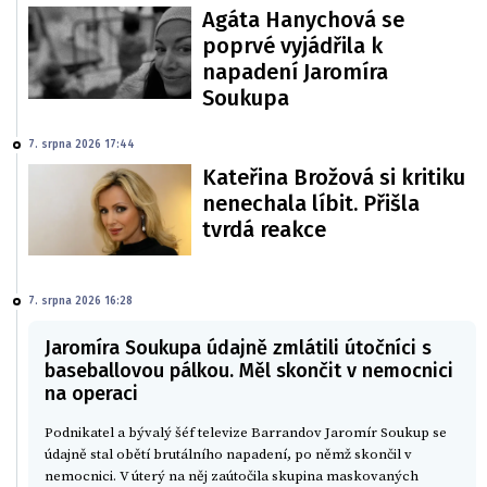
Agáta Hanychová se
poprvé vyjádřila k
napadení Jaromíra
Soukupa
7. srpna 2026 17:44
Kateřina Brožová si kritiku
nenechala líbit. Přišla
tvrdá reakce
7. srpna 2026 16:28
Jaromíra Soukupa údajně zmlátili útočníci s
baseballovou pálkou. Měl skončit v nemocnici
na operaci
Podnikatel a bývalý šéf televize Barrandov Jaromír Soukup se
údajně stal obětí brutálního napadení, po němž skončil v
nemocnici. V úterý na něj zaútočila skupina maskovaných