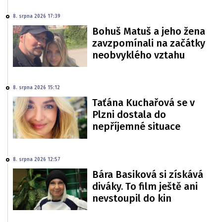
8. srpna 2026 17:39
Bohuš Matuš a jeho žena
zavzpomínali na začátky
neobvyklého vztahu
8. srpna 2026 15:12
Taťána Kuchařová se v
Plzni dostala do
nepříjemné situace
8. srpna 2026 12:57
Bára Basiková si získává
diváky. To film ještě ani
nevstoupil do kin