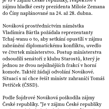
je to v zájmu České republiky, respektive v
zájmu hladké cesty prezidenta Miloše Zemana
do Číny naplánované na 24. až 28. dubna.
Nováková prostřednictvím náměstka
Vladimíra Bärtla požádala reprezentanty
Tchaj-wanu o to, aby setkání opustili v zájmu
zabránění diplomatickému konfliktu, uvedlo
ve čtvrtek ministerstvo. Postup ministerstva
odsoudili senátoři z klubu Starostů, který je
jednou ze dvou nejsilnějších frakcí v horní
komoře. Taktéž žádají odvolání Novákové.
Situaci s ní chce řešit ministr zahraničí Tomáš
Petříček (ČSSD).
Podle Šojdrové Nováková poškodila zájmy
České republiky. "Je v zájmu České republiky