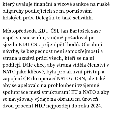
který uvaluje finanční a vízové sankce na ruské
oligarchy podílejících se na porušování
lidských práv. Delegáti to také schválili.
Místopředseda KDU-ČSL Jan Bartošek zase
uspěl s usnesením, v němž požadoval po
sjezdu KDU-ČSL přijetí pěti bodů. Obsahují
návrhy, že bezpečnost není samozřejmostí a
strana uznává práci všech, kteří se na ní
podílejí. Dále chce, aby strana viděla členství v
NATO jako klíčové, byla pro aktivní přístup a
zapojení ČR do operací NATO a OSN, ale také
aby se apelovalo na prohloubení vzájemné
spolupráce mezi strukturami EU a NATO a aby
se navyšovaly výdaje na obranu na úroveň
dvou procent HDP nejpozději do roku 2024.