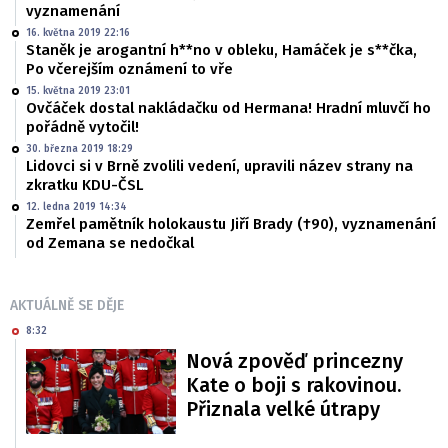
vyznamenání
16. května 2019 22:16
Staněk je arogantní h**no v obleku, Hamáček je s**čka,
Po včerejším oznámení to vře
15. května 2019 23:01
Ovčáček dostal nakládačku od Hermana! Hradní mluvčí ho
pořádně vytočil!
30. března 2019 18:29
Lidovci si v Brně zvolili vedení, upravili název strany na
zkratku KDU-ČSL
12. ledna 2019 14:34
Zemřel pamětník holokaustu Jiří Brady (†90), vyznamenání
od Zemana se nedočkal
AKTUÁLNĚ SE DĚJE
8:32
Nová zpověď princezny
Kate o boji s rakovinou.
Přiznala velké útrapy