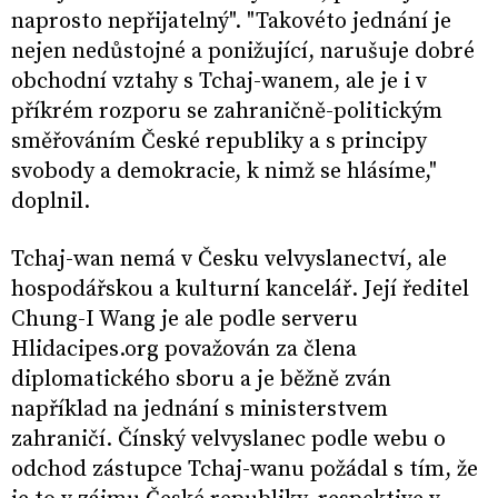
naprosto nepřijatelný". "Takovéto jednání je
nejen nedůstojné a ponižující, narušuje dobré
obchodní vztahy s Tchaj-wanem, ale je i v
příkrém rozporu se zahraničně-politickým
směřováním České republiky a s principy
svobody a demokracie, k nimž se hlásíme,"
doplnil.
Tchaj-wan nemá v Česku velvyslanectví, ale
hospodářskou a kulturní kancelář. Její ředitel
Chung-I Wang je ale podle serveru
Hlidacipes.org považován za člena
diplomatického sboru a je běžně zván
například na jednání s ministerstvem
zahraničí. Čínský velvyslanec podle webu o
odchod zástupce Tchaj-wanu požádal s tím, že