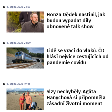
8. srpna 2026 21:53
Honza Dědek nastínil, jak
budou vypadat díly
obnovené talk show
8. srpna 2026 20:29
Lidé se vrací do vlaků. ČD
hlásí nejvíce cestujících od
pandemie covidu
8. srpna 2026 19:06
Slzy nechyběly. Agáta
Hanychová si připomněla
zásadní životní moment