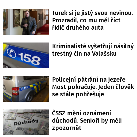
Turek si je jistý svou nevinou.
Prozradil, co mu měl říct
řidič druhého auta
Kriminalisté vyšetřují násilný
trestný čin na Valašsku
Policejní pátrání na jezeře
Most pokračuje. Jeden člověk
se stále pohřešuje
ČSSZ mění oznámení
důchodů. Senioři by měli
zpozornět