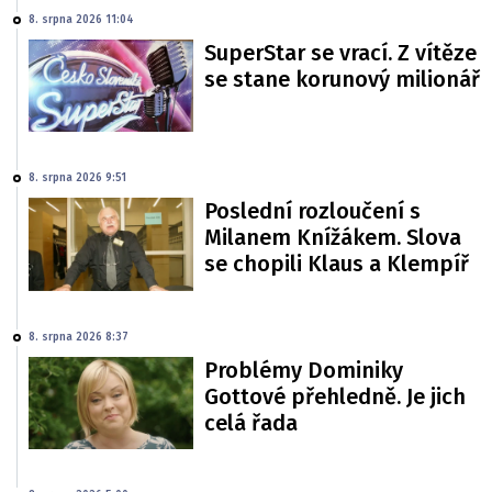
8. srpna 2026 11:04
SuperStar se vrací. Z vítěze
se stane korunový milionář
8. srpna 2026 9:51
Poslední rozloučení s
Milanem Knížákem. Slova
se chopili Klaus a Klempíř
8. srpna 2026 8:37
Problémy Dominiky
Gottové přehledně. Je jich
celá řada