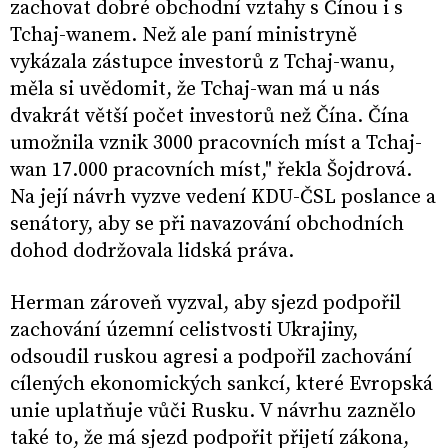
zachovat dobré obchodní vztahy s Čínou i s
Tchaj-wanem. Než ale paní ministryně
vykázala zástupce investorů z Tchaj-wanu,
měla si uvědomit, že Tchaj-wan má u nás
dvakrát větší počet investorů než Čína. Čína
umožnila vznik 3000 pracovních míst a Tchaj-
wan 17.000 pracovních míst," řekla Šojdrová.
Na její návrh vyzve vedení KDU-ČSL poslance a
senátory, aby se při navazování obchodních
dohod dodržovala lidská práva.
Herman zároveň vyzval, aby sjezd podpořil
zachování územní celistvosti Ukrajiny,
odsoudil ruskou agresi a podpořil zachování
cílených ekonomických sankcí, které Evropská
unie uplatňuje vůči Rusku. V návrhu zaznělo
také to, že má sjezd podpořit přijetí zákona,