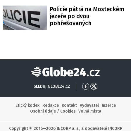
Policie pátrá na Mosteckém
jezeře po dvou
pohřešovaných
Globe24
SLEDUJ GLOBE24.CZ
Přejít
Přejít
na
na
Facebook
X
Etický kodex
Redakce
Kontakt
Vydavatel
Inzerce
Osobní údaje / Cookies
Volná místa
Copyright © 2016—2026 INCORP a. s., a dodavatelé INCORP