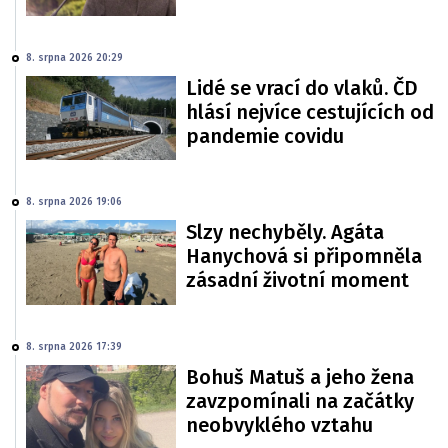
8. srpna 2026 20:29
Lidé se vrací do vlaků. ČD
hlásí nejvíce cestujících od
pandemie covidu
8. srpna 2026 19:06
Slzy nechyběly. Agáta
Hanychová si připomněla
zásadní životní moment
8. srpna 2026 17:39
Bohuš Matuš a jeho žena
zavzpomínali na začátky
neobvyklého vztahu