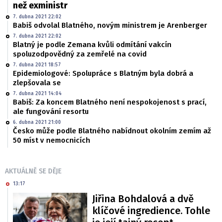
než exministr
7. dubna 2021 22:02
Babiš odvolal Blatného, novým ministrem je Arenberger
7. dubna 2021 22:02
Blatný je podle Zemana kvůli odmítání vakcín
spoluzodpovědný za zemřelé na covid
7. dubna 2021 18:57
Epidemiologové: Spolupráce s Blatným byla dobrá a
zlepšovala se
7. dubna 2021 14:04
Babiš: Za koncem Blatného není nespokojenost s prací,
ale fungování resortu
6. dubna 2021 21:00
Česko může podle Blatného nabídnout okolním zemím až
50 míst v nemocnicích
AKTUÁLNĚ SE DĚJE
13:17
Jiřina Bohdalová a dvě
klíčové ingredience. Tohle