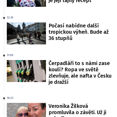
je její tajný recept
12:15
Počasí nabídne další
tropickou výheň. Bude až
36 stupňů
11:09
Čerpadláři to s námi zase
koulí? Ropa ve světě
zlevňuje, ale nafta v Česku
je dražší
10:21
Veronika Žilková
promluvila o závěti. Už ji