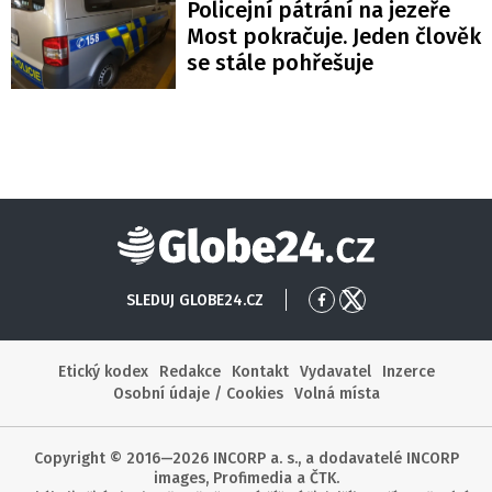
Policejní pátrání na jezeře
Most pokračuje. Jeden člověk
se stále pohřešuje
Globe24
SLEDUJ GLOBE24.CZ
Přejít
Přejít
na
na
Facebook
X
Etický kodex
Redakce
Kontakt
Vydavatel
Inzerce
Osobní údaje / Cookies
Volná místa
Copyright © 2016—2026 INCORP a. s., a dodavatelé INCORP
images, Profimedia a ČTK.