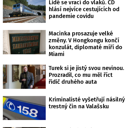
Lidé se vrací do vlaků. ČD
hlásí nejvíce cestujících od
pandemie covidu
Macinka prosazuje velké
změny. V Hongkongu končí
konzulát, diplomaté míří do
Miami
Turek si je jistý svou nevinou.
Prozradil, co mu měl říct
řidič druhého auta
Kriminalisté vyšetřují násilný
trestný čin na Valašsku