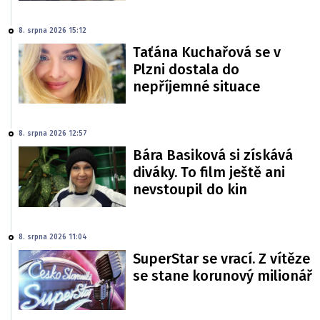
8. srpna 2026 15:12
Taťána Kuchařová se v
Plzni dostala do
nepříjemné situace
8. srpna 2026 12:57
Bára Basiková si získává
diváky. To film ještě ani
nevstoupil do kin
8. srpna 2026 11:04
SuperStar se vrací. Z vítěze
se stane korunový milionář