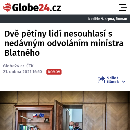
Neděle 9. srpna, Roman
Dvě pětiny lidí nesouhlasí s
nedávným odvoláním ministra
Blatného
Globe24.cz
,
ČTK
21. dubna 2021 16:50
DOMOV
Sdílet
článek