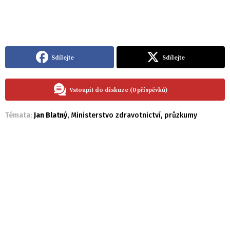
Sdílejte
Sdílejte
Vstoupit do diskuze (0 příspěvků)
Témata:
Jan Blatný
,
Ministerstvo zdravotnictví
,
průzkumy