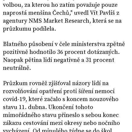
volbou, za kterou ho zatím považuje pouze
naprostá menšina Čechů," uvedl Vít Pavliš z
agentury NMS Market Research, která se na
průzkumu podílela.
Blatného působení v čele ministerstva zpětně
pozitivně hodnotilo 36 procent dotázaných.
Naopak pětina lidí negativně a 31 procent
neutrálně.
Průzkum rovněž zjišťoval názory lidí na
rozvolňování opatření proti šíření nemoci
covid-19, které začalo s koncem nouzového
stavu 11. dubna. Ukončení tohoto
mimořádného stavu přineslo s sebou konec
zákazu cestování mezi okresy nebo nočního
vycházení. Od minulého týdne se do škol