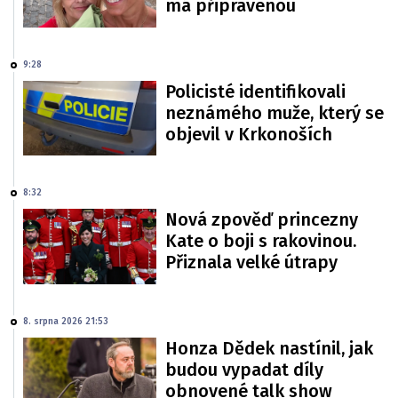
má připravenou
9:28
Policisté identifikovali
neznámého muže, který se
objevil v Krkonoších
8:32
Nová zpověď princezny
Kate o boji s rakovinou.
Přiznala velké útrapy
8. srpna 2026 21:53
Honza Dědek nastínil, jak
budou vypadat díly
obnovené talk show