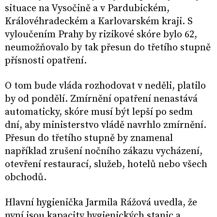
situace na Vysočině a v Pardubickém,
Královéhradeckém a Karlovarském kraji. S
vyloučením Prahy by rizikové skóre bylo 62,
neumožňovalo by tak přesun do třetího stupně
přísnosti opatření.
O tom bude vláda rozhodovat v neděli, platilo
by od pondělí. Zmírnění opatření nenastává
automaticky, skóre musí být lepší po sedm
dní, aby ministerstvo vládě navrhlo zmírnění.
Přesun do třetího stupně by znamenal
například zrušení nočního zákazu vycházení,
otevření restaurací, služeb, hotelů nebo všech
obchodů.
Hlavní hygienička Jarmila Rážová uvedla, že
nyní jsou kapacity hygienických stanic a