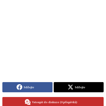
Sdílejte
Sdílejte
Vstoupit do diskuze (0 příspěvků)