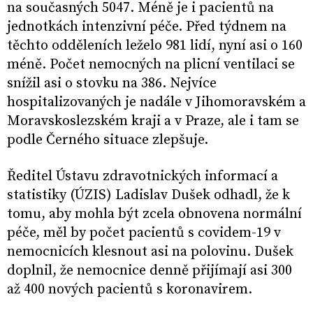
na současných 5047. Méně je i pacientů na
jednotkách intenzivní péče. Před týdnem na
těchto odděleních leželo 981 lidí, nyní asi o 160
méně. Počet nemocných na plicní ventilaci se
snížil asi o stovku na 386. Nejvíce
hospitalizovaných je nadále v Jihomoravském a
Moravskoslezském kraji a v Praze, ale i tam se
podle Černého situace zlepšuje.
Ředitel Ústavu zdravotnických informací a
statistiky (ÚZIS) Ladislav Dušek odhadl, že k
tomu, aby mohla být zcela obnovena normální
péče, měl by počet pacientů s covidem-19 v
nemocnicích klesnout asi na polovinu. Dušek
doplnil, že nemocnice denně přijímají asi 300
až 400 nových pacientů s koronavirem.