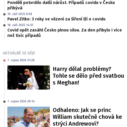
Pondělí potvrdilo další nárůst. Případů covidu v Česku
přibývá
19. září 2025 8:58
Pavel Zítko: 3 roky ve vězení za šíření lží o covidu
18. září 2025 14:51
Covid opět zasáhl Česko plnou silou. Za den přibylo i více
než tisíc případů
AKTUÁLNĚ SE DĚJE
7. srpna 2026 21:28
Harry dělal problémy?
Tohle se dělo před svatbou
s Meghan!
7. srpna 2026 20:14
Odhaleno: Jak se princ
William skutečně chová ke
strýci Andrewovi?