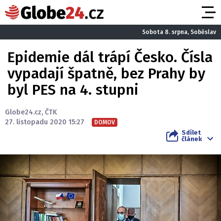
Sobota 8. srpna, Soběslav
Epidemie dál trápí Česko. Čísla
vypadají špatně, bez Prahy by
byl PES na 4. stupni
Globe24.cz
,
ČTK
27. listopadu 2020 15:27
DOMOV
Sdílet
článek