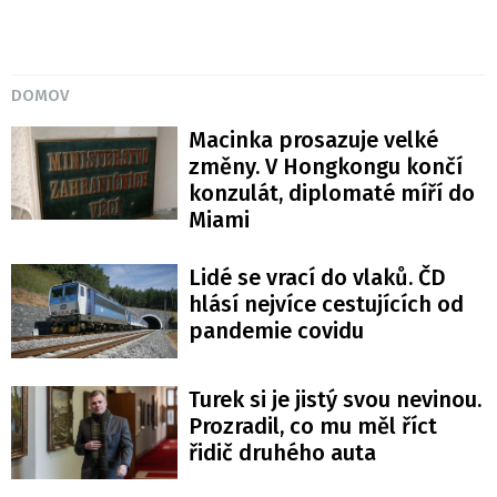
DOMOV
Macinka prosazuje velké
změny. V Hongkongu končí
konzulát, diplomaté míří do
Miami
Lidé se vrací do vlaků. ČD
hlásí nejvíce cestujících od
pandemie covidu
Turek si je jistý svou nevinou.
Prozradil, co mu měl říct
řidič druhého auta