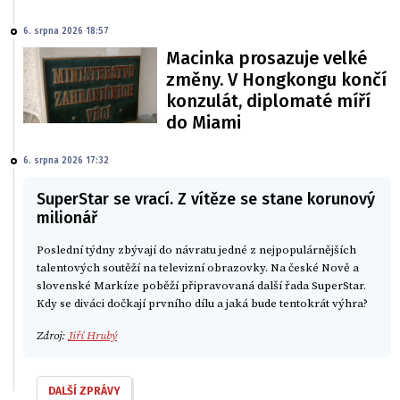
6. srpna 2026 18:57
Macinka prosazuje velké
změny. V Hongkongu končí
konzulát, diplomaté míří
do Miami
6. srpna 2026 17:32
SuperStar se vrací. Z vítěze se stane korunový
milionář
Poslední týdny zbývají do návratu jedné z nejpopulárnějších
talentových soutěží na televizní obrazovky. Na české Nově a
slovenské Markíze poběží připravovaná další řada SuperStar.
Kdy se diváci dočkají prvního dílu a jaká bude tentokrát výhra?
Zdroj:
Jiří Hrubý
DALŠÍ ZPRÁVY